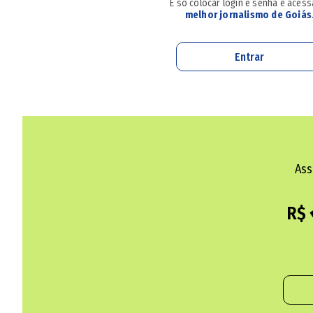
É só colocar login e senha e aces
melhor jornalismo de Goiás
Entrar
Ass
R$