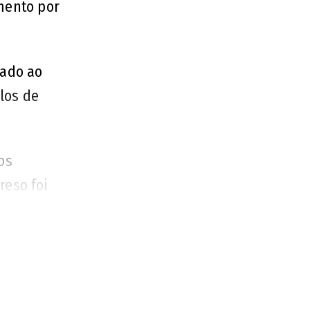
mento por
gado ao
los de
os
reso foi
dvogada.
re o