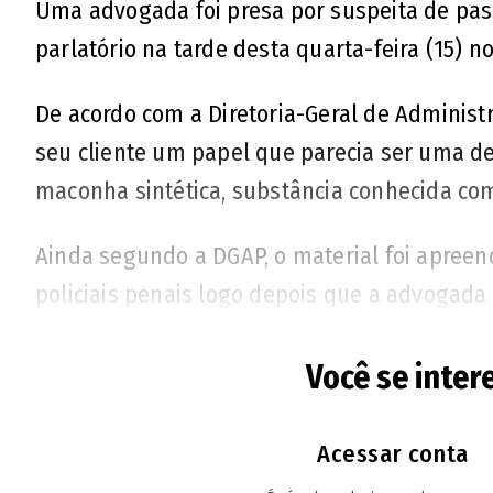
Uma advogada foi presa por suspeita de pa
parlatório na tarde desta quarta-feira (15) 
De acordo com a Diretoria-Geral de Administr
seu cliente um papel que parecia ser uma d
maconha sintética, substância conhecida co
Ainda segundo a DGAP, o material foi apreend
policiais penais logo depois que a advogada 
questionado sobre quem teria lhe entregado 
Você se inter
A DGAP disse ainda que comunicou a Ordem d
ocorrido. A advogada foi levada para a Centr
Acessar conta