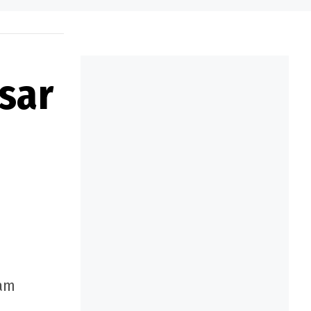
sar
vam