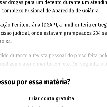
ssar drogas para um detento durante um atendi
no Complexo Prisional de Aparecida de Goiânia.
ação Penitenciária (DGAP), a mulher teria entre
ecisão judicial, onde estavam grampeados 234 se
mo K4.
ido durante a revista pessoal do preso feita pel
realizou o atendimento com ele. Em seguida, o p
a droga e ele informou que foi a sua própria a
essou por essa matéria?
os Advogados do Brasil de Goiás (OAB- GO) sob
al de Flagrantes.
Criar conta gratuita