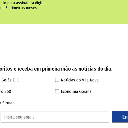
nto para assinatura digital
os 3 primeiros meses
ritos e receba em primeira mão as notícias do dia.
 Goiás E. C.
Notícias do Vila Nova
ro 360
Economia Goiana
da Semana
En