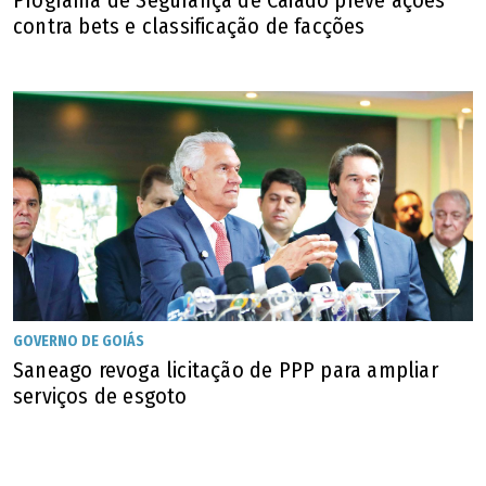
Programa de Segurança de Caiado prevê ações
contra bets e classificação de facções
Barro Alto
Bela Vista de Goiás
Bom Jardim de Goiás
Bom Jesus de Goiás
Bonfinópolis
GOVERNO DE GOIÁS
Bonópolis
Saneago revoga licitação de PPP para ampliar
serviços de esgoto
Brazabrantes
Britânia