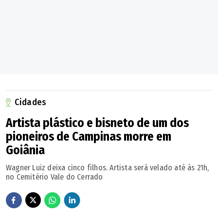
Professor Jamil
Quirinópolis
Rialma
Rianápolis
Cidades
Rio Quente
Artista plástico e bisneto de um dos
pioneiros de Campinas morre em
Rio Verde
Goiânia
Wagner Luiz deixa cinco filhos. Artista será velado até às 21h,
Rubiataba
no Cemitério Vale do Cerrado
Sanclerlândia