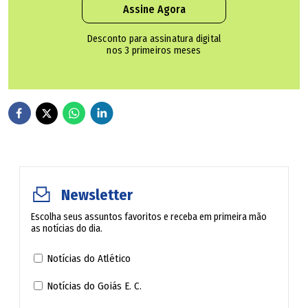
Assine Agora
Governo reduz captação do Rio Meia Ponte em 25%
após nível crítico 2 devido à seca
Desconto para assinatura digital
nos 3 primeiros meses
Ecossistema 'especial', campos de murundus estão sob
risco de extinção
Confira as cidades que podem ser afetadas pelas
tempestades:
Abadia de Goiás
Newsletter
Escolha seus assuntos favoritos e receba em primeira mão
Abadiânia
as notícias do dia.
Notícias do Atlético
Acreúna
Notícias do Goiás E. C.
Adelândia