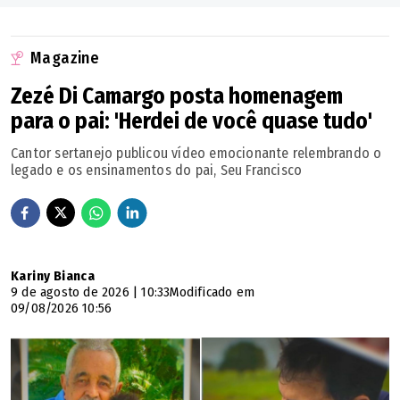
Itauçu
Magazine
Zezé Di Camargo posta homenagem
Itumbiara
para o pai: 'Herdei de você quase tudo'
Ivolândia
Cantor sertanejo publicou vídeo emocionante relembrando o
legado e os ensinamentos do pai, Seu Francisco
Jandaia
Jaraguá
Kariny Bianca
Jataí
9 de agosto de 2026 | 10:33
Modificado em
09/08/2026 10:56
Jaupaci
Jesúpolis