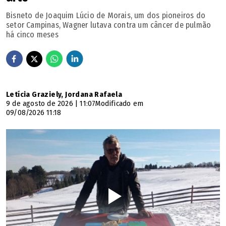
Caldas Novas
Bisneto de Joaquim Lúcio de Morais, um dos pioneiros do
setor Campinas, Wagner lutava contra um câncer de pulmão
há cinco meses
Caldazinha
Campestre de Goiás
Campinaçu
Letícia Graziely, Jordana Rafaela
9 de agosto de 2026 | 11:07
Modificado em
09/08/2026 11:18
Campinorte
Campo Alegre de Goiás
Campo Limpo de Goiás
Campos Verdes