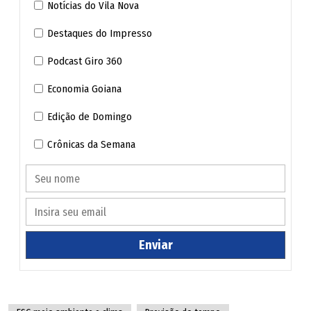
Notícias do Vila Nova
Água Fria de Goiás
Destaques do Impresso
Podcast Giro 360
Água Limpa
Economia Goiana
Águas Lindas de Goiás
Edição de Domingo
Alexânia
Crônicas da Semana
Aloândia
Alto Horizonte
Enviar
Alto Paraíso de Goiás
Alvorada do Norte