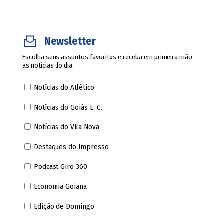
Teresina de Goiás
Terezópolis de Goiás
Newsletter
Escolha seus assuntos favoritos e receba em primeira mão
Três Ranchos
as notícias do dia.
Notícias do Atlético
Trindade
Notícias do Goiás E. C.
Trombas
Notícias do Vila Nova
Turvânia
Destaques do Impresso
Podcast Giro 360
Turvelândia
Economia Goiana
Uirapuru
Edição de Domingo