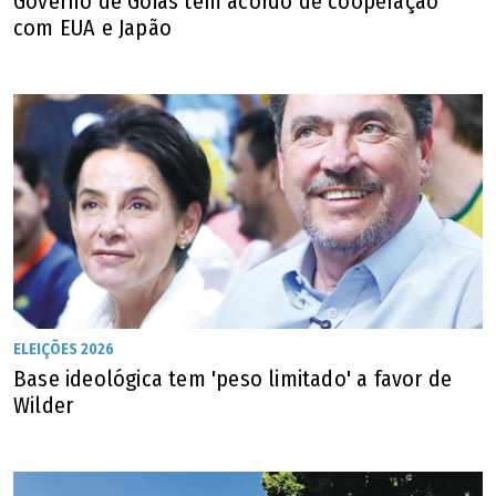
Governo de Goiás tem acordo de cooperação
Palmeiras de Goiás
com EUA e Japão
Palmelo
Palminópolis
Panamá
Paranaiguara
Paraúna
ELEIÇÕES 2026
Perolândia
Base ideológica tem 'peso limitado' a favor de
Wilder
Petrolina de Goiás
Pilar de Goiás