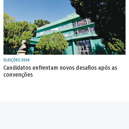
Piracanjuba
Piranhas
Pirenópolis
Pires do Rio
ELEIÇÕES 2026
Candidatos enfrentam novos desafios após as
convenções
Planaltina
Pontalina
Porangatu
Porteirão