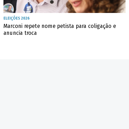
Ipiranga de Goiás
ELEIÇÕES 2026
Iporá
Marconi repete nome petista para coligação e
Artista plástico Wagner Luiz de Morais Pereira, de 73 anos
anuncia troca
(Reprodução/Instagram Wagner Luiz De Morais Pereira)
Israelândia
Itaberaí
Itaguari
Itaguaru
Itapaci
Itapirapuã
Itapuranga