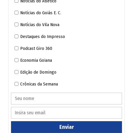
Notícias do Atlético
Niquelândia
Notícias do Goiás E. C.
Notícias do Vila Nova
Nova América
Destaques do Impresso
Nova Aurora
Podcast Giro 360
Nova Crixás
Economia Goiana
Edição de Domingo
Nova Glória
Zezé Di Camargo relembra o legado e os valores recebidos do pai, Seu
Francisco. (Reprodução/Instagram Zezé Di Camargo)
Crônicas da Semana
Nova Iguaçu de Goiás
Nova Roma
Nova Veneza
Enviar