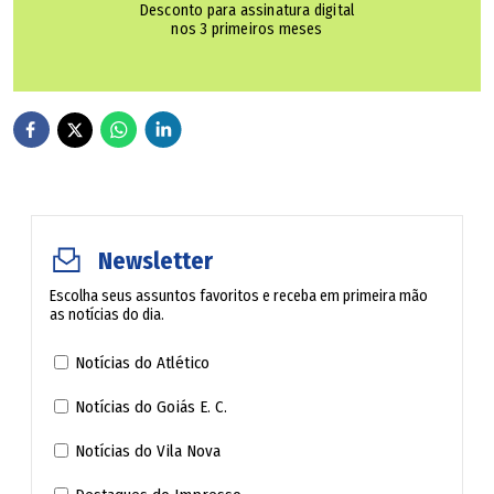
Desconto para assinatura digital
Cumari
nos 3 primeiros meses
Damolândia
Davinópolis
Diorama
Newsletter
Doverlândia
Escolha seus assuntos favoritos e receba em primeira mão
as notícias do dia.
Edealina
Notícias do Atlético
Edéia
Notícias do Goiás E. C.
Estrela do Norte
Notícias do Vila Nova