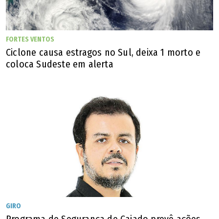
Araçu
Aragarças
FORTES VENTOS
Ciclone causa estragos no Sul, deixa 1 morto e
Aragoiânia
coloca Sudeste em alerta
Araguapaz
Arenópolis
Aruanã
Aurilândia
Avelinópolis
GIRO
Baliza