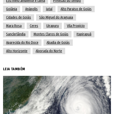
ESG meio ambiente e clima
Previsão do tempo
Amaralina
Goiânia
Anápolis
Jataí
Alto Paraiso de Goiás
Cidades de Goiás
São Miguel do Araguaia
Americano do Brasil
Mara Rosa
Ceres
Uirapuru
Vila Propício
Amorinópolis
Sanclerlândia
Montes Claros de Goiás
Itapirapuã
Aparecida do Rio Doce
Abadia de Goiás
Anápolis
Alto Horizonte
Alvorada do Norte
Anhanguera
LEIA TAMBÉM
Anicuns
Aparecida de Goiânia
Aparecida do Rio Doce