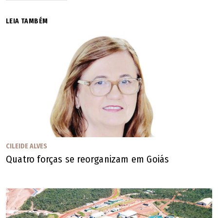
trabalhou por mais de 40 anos com madeira, esculpindo
peças e móveis artesanais. O histórico profissional dele
Goianésia
LEIA TAMBÉM
inclui atuação como escultor, cenógrafo, designer de
móveis e mobilizador cultural.
Goiânia
Goianira
Goiás
Goiatuba
CILEIDE ALVES
Gouvelândia
Quatro forças se reorganizam em Goiás
Guapó
Artista plástico Wagnão era bisneto de Joaquim Lúcio de Morais (Arquivo Pessoal
Guaraíta
/ Murah Lemos)