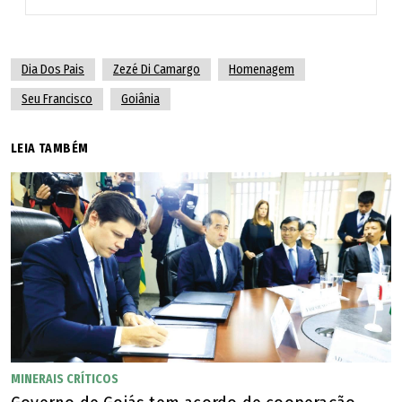
Novo Brasil
Novo Gama
Dia Dos Pais
Zezé Di Camargo
Homenagem
Seu Francisco
Goiânia
Novo Planalto
LEIA TAMBÉM
Orizona
Ouro Verde de Goiás
Ouvidor
Padre Bernardo
Palestina de Goiás
MINERAIS CRÍTICOS