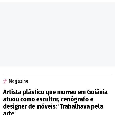
Buriti Alegre
Buriti de Goiás
Cabeceiras
Cachoeira Alta
Cachoeira de Goiás
Cachoeira Dourada
Magazine
Artista plástico que morreu em Goiânia
Caçu
atuou como escultor, cenógrafo e
Caiapônia
designer de móveis: 'Trabalhava pela
arte'