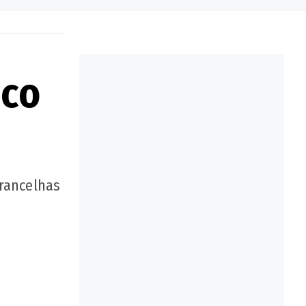
ico
brancelhas