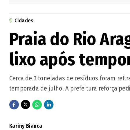
Cidades
Praia do Rio Ara
lixo após tempor
O fogo foi contido rapidamente e o aparelho 
Cerca de 3 toneladas de resíduos foram reti
destruída após a explosão.
temporada de julho. A prefeitura reforça pedi
🔔 Siga o canal de O POPULAR no WhatsApp
Kariny Bianca