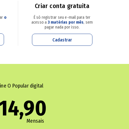
Criar conta gratuita
sar
o
É só registrar seu e-mail para ter
.
acesso a
3 matérias por mês
, sem
pagar nada por isso.
Cadastrar
 durante o serviço de manutenção, em Uruaçu, n
a loja registraram o momento no qual o aparelh
sta ao vídeo acima).
ine O Popular digital
g1 Goiás:
Celular que pegou fogo em bolso: ent
14,90
o está manuseando o celular e o aparelho explo
Mensais
se que as chamas no equipamento cessaram após