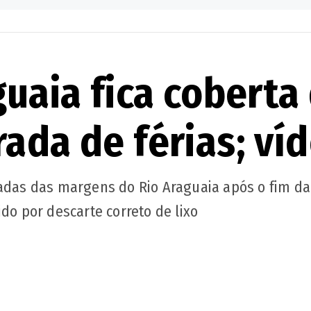
guaia fica coberta
ada de férias; ví
foi salvo. No entanto, a bateria ficou completam
radas das margens do Rio Araguaia após o fim da
do por descarte correto de lixo