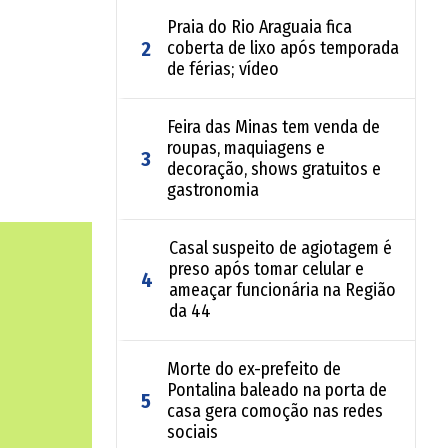
Praia do Rio Araguaia fica
2
coberta de lixo após temporada
de férias; vídeo
Feira das Minas tem venda de
roupas, maquiagens e
3
decoração, shows gratuitos e
a região
gastronomia
o que
Casal suspeito de agiotagem é
preso após tomar celular e
4
ameaçar funcionária na Região
enda
da 44
Morte do ex-prefeito de
Pontalina baleado na porta de
de em
5
casa gera comoção nas redes
 chutar o
sociais