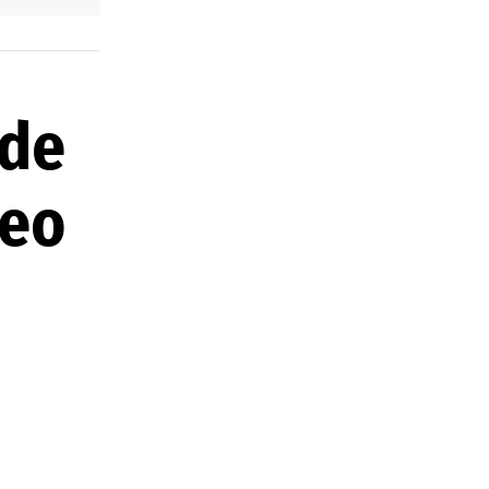
 de
deo
ente