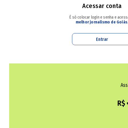
Acessar conta
É só colocar login e senha e aces
melhor jornalismo de Goiás
Entrar
Um celular explodiu nas mãos de um técnico
norte do estado. As câmeras de segurança d
estava com a bateria inchada explodiu
(assi
Ass
Como evitar acidentes com celular, leia no 
causas e como evitar
R$
Nas imagens é possível ver quando o técnic
suas mãos. Ao
POPULAR,
Fabiano Pires, dis