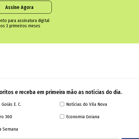
Assine Agora
nto para assinatura digital
 outro amigo técnico também. Pedi para ele p
os 3 primeiros meses
dora e retirar a tampa traseira do aparelho 
 nesse momento que a bateria explodiu e causo
s, dono da loja de assistência técnica.
ritos e receba em primeira mão as notícias do dia.
 Goiás E. C.
Notícias do Vila Nova
ulher que fazia compras; vídeo
ro 360
Economia Goiana
stava para conserto explode em loja de informáti
da Semana