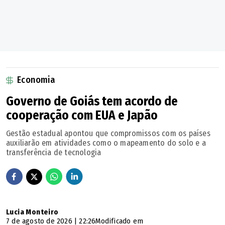
política de financiamento, são parcerias internacionais
com empresas que detenham essa tecnologia, por meio
de joint ventures com empresas brasileiras que já estão
operando ou investimentos dessas empresas que vêm
operar no Brasil", explica o diretor.
Economia
Governo de Goiás tem acordo de
cooperação com EUA e Japão
Gestão estadual apontou que compromissos com os países
auxiliarão em atividades como o mapeamento do solo e a
transferência de tecnologia
Lucia Monteiro
7 de agosto de 2026 | 22:26
Modificado em