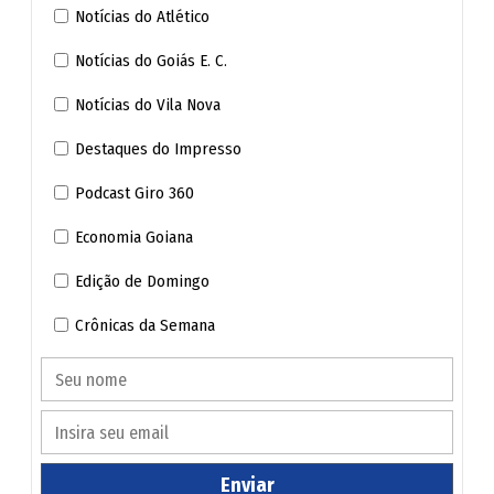
Notícias do Atlético
"O grande desafio será transformar a riqueza mineral em
desenvolvimento para a população, sem deixar impactos
Notícias do Goiás E. C.
ambientais e áreas degradadas", adverte.
Notícias do Vila Nova
Destaques do Impresso
Podcast Giro 360
Economia Goiana
Edição de Domingo
Crônicas da Semana
Enviar