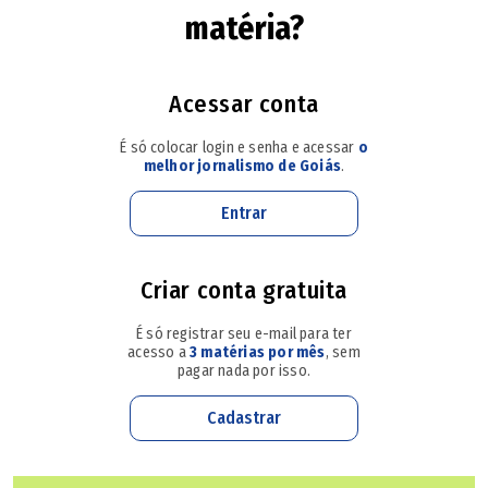
crescimento só virá com aumento de produção e
matéria?
beneficiamento, mas diz que o Brasil precisa de uma
abordagem mais profissional para conseguir produzir mais
e verticalizar suas terras raras.
Acessar conta
É só colocar login e senha e acessar
o
melhor jornalismo de Goiás
.
Minerais críticos podem elevar PIB goiano em 10%,
aponta estudo
Entrar
Governo de Goiás tem acordo de cooperação com EUA
Criar conta gratuita
e Japão​
É só registrar seu e-mail para ter
Lei de exploração sustentável de terras raras em Goiás
acesso a
3 matérias por mês
, sem
pagar nada por isso.
é aprovada
Cadastrar
Como se define um mineral como crítico?