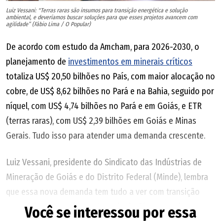
Luiz Vessani: "Terras raras são insumos para transição energética e solução
ambiental, e deveríamos buscar soluções para que esses projetos avancem com
agilidade” (Fábio Lima / O Popular)
De acordo com estudo da Amcham, para 2026-2030, o
planejamento de
investimentos em minerais críticos
totaliza US$ 20,50 bilhões no País, com maior alocação no
cobre, de US$ 8,62 bilhões no Pará e na Bahia, seguido por
níquel, com US$ 4,74 bilhões no Pará e em Goiás, e ETR
(terras raras), com US$ 2,39 bilhões em Goiás e Minas
Gerais. Tudo isso para atender uma demanda crescente.
Luiz Vessani, presidente do Sindicato das Indústrias de
Mineração de Goiás e do Distrito Federal (Minde), lembra
que essa nova demanda tem tudo a ver com transição
energética, geopolítica e tecnologia. Ele concorda que o
Você se interessou por essa