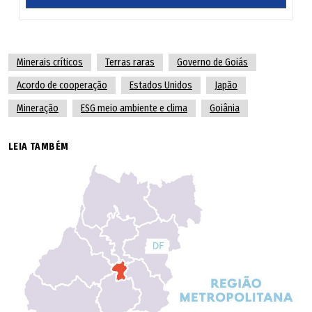
Minerais críticos
Terras raras
Governo de Goiás
Acordo de cooperação
Estados Unidos
Japão
Mineração
ESG meio ambiente e clima
Goiânia
LEIA TAMBÉM
O plano de crescimento da Fase I da Serra Verde é atingir
6.400 toneladas de óxidos totais de terras raras por ano
até o fim de 2027, por meio da otimização da operação. O
principal suporte financeiro vem do pacote de US$ 565
milhões da Corporação Financeira dos Estados Unidos
para o Desenvolvimento Internacional (DFC), que financia
a otimização e a expansão da operação. "Também
Com a nova política estadual, Goiás passa a priorizar