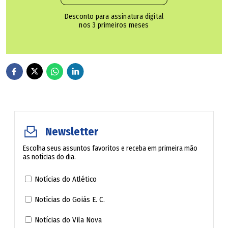
Em 2009, foi nomeado professor emérito da USP. Dois
anos depois, foi laureado pela Academia Brasileira de
Desconto para assinatura digital
nos 3 primeiros meses
Letras com o Prêmio Machado de Assis pelo conjunto da
obra.
A FFLCH-USP publicou nota lamentando a morte do
historiador.
O velório acontece nesta quinta-feira (21), das 9h às 15h,
Newsletter
no Funeral Home, na rua São Carlos do Pinhal, 376, no
bairro da Bela Vista, em São Paulo.
Escolha seus assuntos favoritos e receba em primeira mão
as notícias do dia.
🔔 Siga o canal de O POPULAR no WhatsApp
Notícias do Atlético
Notícias do Goiás E. C.
Notícias do Vila Nova