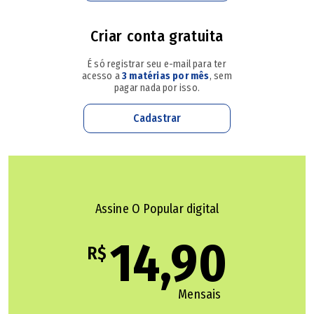
como Benedita da Silva, ou têm lá seus probleminhas,
Criar conta gratuita
como Washington Quaquá, prefeito de Maricá e pai do
presidente do partido no Estado, Diego Zeidan. Ok, Wilson
É só registrar seu e-mail para ter
Witzel foi eleito governador da noite para o dia, na onda
acesso a
3 matérias por mês
, sem
pagar nada por isso.
novidadeira e antissistema de Jair Bolsonaro em 2018,
mas Lula nem é novidade nem antissistema para repetir o
Cadastrar
fenômeno. Aliás, foi ele quem fritou o PT no Rio em favor
dele próprio.
Com mais cuidado, ou sorte, Romeu Zema também é
Assine O Popular digital
neófito na política e foi empurrado pela mesma onda em
14,90
Minas em 2018, mas mantém popularidade alta e o
R$
comando de um poderoso colégio eleitoral, famoso pela
máxima de que só vira presidente quem ganha em Minas.
Mensais
O favorito ao governo é o senador Cleitinho, do