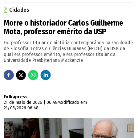
a IA seja utilizada apenas como suporte à atividade
humana. "A tecnologia deve ser compreendida como um
Cidades
instrumento de apoio à atividade humana, e não como
Morre o historiador Carlos Guilherme
substituta da decisão judicial", disse.
Mota, professor emérito da USP
Foi professor titular de história contemporânea na Faculdade
Quanto à redução do tempo de análise de processos, o
de Filosofia, Letras e Ciências Humanas (FFLCH) da USP, da
desembargador diz que isso ocorre porque as
qual era professor emérito, e era professor titular da
Universidade Presbiteriana Mackenzie
ferramentas de IA conseguem realizar triagens, análises
preliminares e organizar informações processuais,
permitindo que magistrados e servidores concentrem
esforços nas etapas que exigem avaliação humana.
Folhapress
21 de maio de 2026 | 06:48
Modificado em
Universidades defendem uso responsável
21/05/2026 06:48
Professoras da USP e da UnB afirmam que o laboratório
pode contribuir para o desenvolvimento de sistemas mais
seguros, transparentes e alinhados a princípios éticos, em