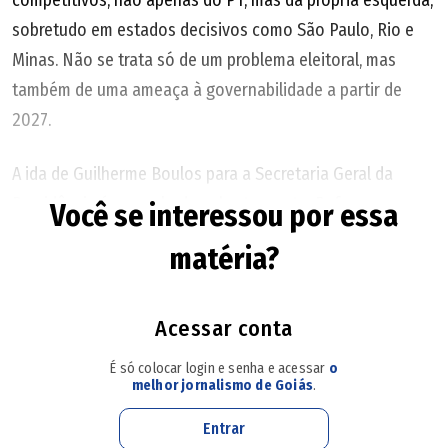
sobretudo em estados decisivos como São Paulo, Rio e
Minas. Não se trata só de um problema eleitoral, mas
também de uma ameaça à governabilidade a partir de
2027.
A ida de Guilherme Boulos para a Secretaria Geral da
Presidência é exemplo de cobertor curto. Reforça o
Você se interessou por essa
Planalto e o diálogo do governo com os movimentos
matéria?
sociais, mas retira o único nome em destaque para a
disputa em São Paulo. Sem Boulos, que nem é do PT, mas
do PSOL, e já perdeu a eleição municipal para Ricardo
Acessar conta
Nunes, quem sobra no chamado campo progressista?
É só colocar login e senha e acessar
o
Fernando Haddad vai de novo para o sacrifício?
melhor jornalismo de Goiás
.
Entrar
E no Rio? Grandes nomes do PT, ou remetem ao passado,