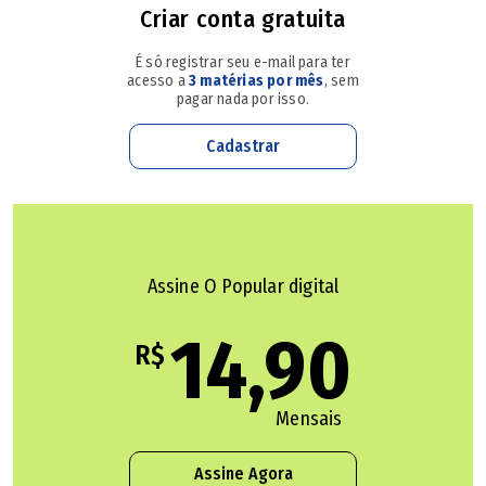
desenvolvimento de um conhecimento parametrizado
Criar conta gratuita
Policial penal morre após acidente de moto em
pela ética da utilização da Inteligência Artificial pelos
Pirenópolis
É só registrar seu e-mail para ter
tribunais", avalia.
acesso a
3 matérias por mês
, sem
pagar nada por isso.
Sua trajetória acadêmica concentrou-se na história da
Cadastrar
cultura e das ideologias, com pesquisas em arquitetura,
urbanismo, direito e mentalidades.
Mota foi o fundador e primeiro diretor do Instituto de
Assine O Popular digital
Estudos Avançados da USP. Também atuou como
14,90
professor titular do Instituto de Filosofia e Ciências
R$
Humanas (IFCH) da Unicamp, dirigiu o Arquivo do Estado
de São Paulo e esteve entre os fundadores do Memorial
Mensais
da América Latina.
Assine Agora