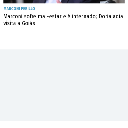
explicar como determinadas recomendações foram
MARCONI PERILLO
produzidas, a possibilidade de reprodução de vieses
Marconi sofre mal-estar e é internado; Doria adia
presentes nos dados históricos e o risco de discriminação
visita a Goiás
indireta contra grupos vulneráveis".
Para o pesquisador, os desafios vão além da tecnologia e
envolvem questões éticas, jurídicas e humanas. "Os
maiores riscos da aplicação da Inteligência Artificial no
Poder Judiciário não estão relacionados apenas à
tecnologia, mas principalmente às questões éticas,
jurídicas e humanas envolvidas em sua utilização", afirma.
Ele ressalta que os sistemas devem atuar de forma "justa,
imparcial, responsável e alinhada aos valores
democráticos e aos direitos fundamentais" e defende que