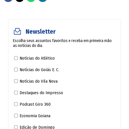
Advogado com nanismo é reprovado novamente em
teste de concurso para o cargo de delegado
Newsletter
Escolha seus assuntos favoritos e receba em primeira mão
Teste que desclassificou advogado com nanismo de
as notícias do dia.
concurso para delegado em MG é anulado, decide
Justiça
Notícias do Atlético
Notícias do Goiás E. C.
Advogado goiano com nanismo denuncia
Notícias do Vila Nova
discriminação em teste de aptidão física para
delegado em Minas Gerais
Destaques do Impresso
Podcast Giro 360
Ao julgar o caso, Moraes destacou que é inconstitucional
Economia Goiana
excluir o direito à adaptação razoável para pessoas com
deficiência em provas físicas, especialmente quando não
Edição de Domingo