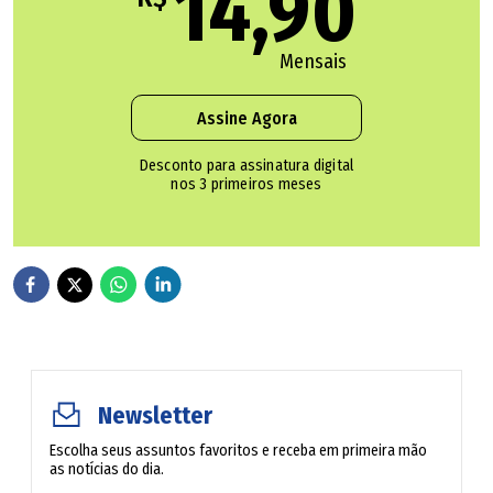
14,90
Segundo a polícia, as ordens judiciais são cumpridas em
três cidades do Ceará: Fortaleza, Caucaia e Pacatuba. Nos
Mensais
endereços alvo da ação, os agentes executam 14
Assine Agora
mandados de prisão temporária e 14 de busca e
apreensão domiciliar.
Desconto para assinatura digital
nos 3 primeiros meses
Newsletter
Escolha seus assuntos favoritos e receba em primeira mão
as notícias do dia.