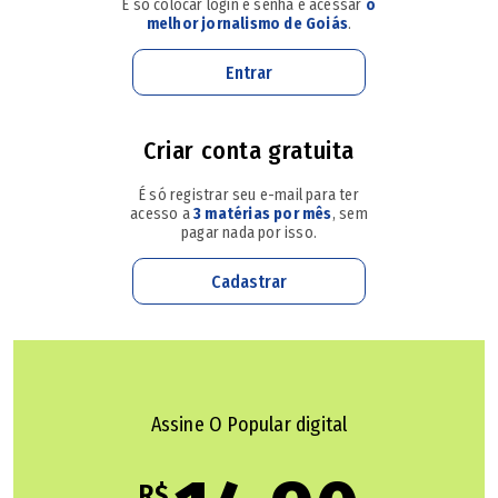
É só colocar login e senha e acessar
o
mil
(veja vídeo de prisões acima)
.
melhor jornalismo de Goiás
.
Entrar
Como os nomes dos investigados não foram divulgados,
O POPULAR
não conseguiu localizar a defesa até a última
atualização desta reportagem.
Criar conta gratuita
É só registrar seu e-mail para ter
acesso a
3 matérias por mês
, sem
Goiânia e Aparecida têm alvos de operação que mira
pagar nada por isso.
contratos de prefeituras para lavar dinheiro do PCC
Cadastrar
Goiano ocultava milhões com operador do PCC, diz
polícia
Veja quem é o influenciador preso em Goiás em
operação contra esquema de R$ 260 milhões com
Assine O Popular digital
'jogo do tigrinho'
R$