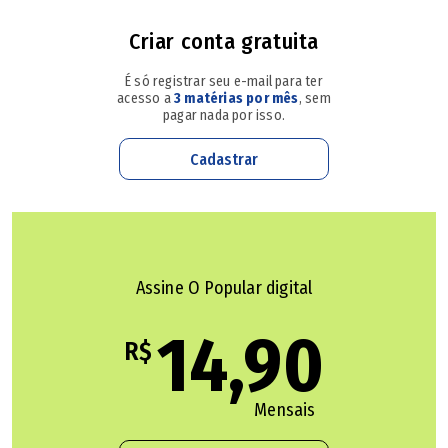
tenebrosos da história política do País", afirma o filho
Criar conta gratuita
Wagner Gonçalves, procurador da República aposentado e
ex- membro da CNV. Apaixonado pelo caminho trilhado
É só registrar seu e-mail para ter
pelo pai, ele batalha para que sua história não seja
acesso a
3 matérias por mês
, sem
pagar nada por isso.
esquecida. Uma de suas ofensivas é a inclusão no
Armazém Memória, sítio de construção coletiva na
Cadastrar
internet para preservar a memória histórica do País,
informações sobre o advogado goiano.
No endereço virtual, que pode ser acessado pelo
Assine O Popular digital
Facebook, Wagner Gonçalves incluiu um artigo do pai
14,90
escrito em 1940 quando Rômulo Gonçalves tinha apenas
R$
22 anos. O artigo "revela as inquietudes que o
acompanharam por toda vida profissional e não o
Mensais
deixaram sucumbir e mudar seu caminho de construção