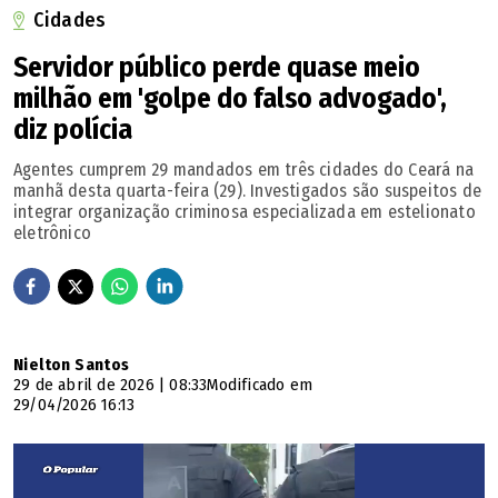
Cidades
Servidor público perde quase meio
milhão em 'golpe do falso advogado',
diz polícia
Agentes cumprem 29 mandados em três cidades do Ceará na
manhã desta quarta-feira (29). Investigados são suspeitos de
Nota da FGV
integrar organização criminosa especializada em estelionato
eletrônico
A Fundação Getulio Vargas cumpriu integralmente a
decisão judicial que determinou a reaplicação do Exame
Biofísico do candidato Matheus Menezes Matos, com a
adoção das adaptações razoáveis, conforme comunicado
Nielton Santos
oficial publicado na página do certame.
29 de abril de 2026 | 08:33
Modificado em
29/04/2026 16:13
O resultado preliminar do Exame Biofísico foi divulgado
em 15/05/2026 e, após a análise dos eventuais recursos
interpostos, será publicado o resultado definitivo da