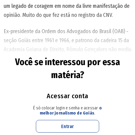
um legado de coragem em nome da livre manifestação de
opinião. Muito do que fez está no registro da CNV.
Ex-presidente da Ordem dos Advogados do Brasil (OAB) -
seção Goiás entre 1961 e 1966, e patrono da cadeira 15 da
Academia Goiana de Direito, Rômulo Gonçalves não mediu
esforços nem bravura para defender estudantes e
Você se interessou por essa
profissionais liberais que se posicionavam contra o regime
matéria?
militar em mais de duas décadas da vida brasileira. Pelo
seu destemor, ficou conhecido como Dr. Liberdade.
Acessar conta
Familiares, amigos e pessoas defendidas por Rômulo
É só colocar login e senha e acessar
o
Gonçalves lutam para manter viva a sua trajetória. "Ele
melhor jornalismo de Goiás
.
deixou um legado de solidariedade, coragem e amor ao
Entrar
próximo, principalmente em um dos momentos mais