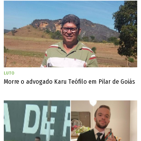
seccional da Ordem em Goiás, Rômulo Gonçalves foi
desacatado ao tentar cumprir um habeas corpus
concedido por unanimidade pelo Superior Tribunal Militar
(STM) em favor de um colega advogado. O episódio foi
citado em sessão da OAB nacional em outubro de 1964
levando a instituição a se manifestar sistematicamente
contra as violências e arbitrariedades praticadas pelos
militares.
LUTO
Morre o advogado Karu Teófilo em Pilar de Goiás
Por duas vezes Rômulo Gonçalves foi indicado em lista
tríplice, pelo quinto constitucional, a uma vaga no Tribunal
de Justiça de Goiás. Alvo de Inquéritos Policiais Militares
(IPMs), não foi escolhido para se tornar desembargador.
Incansável, ele percorria longos caminhos na defesa de
presos políticos, como idas frequentes a Juiz de Fora (MG),