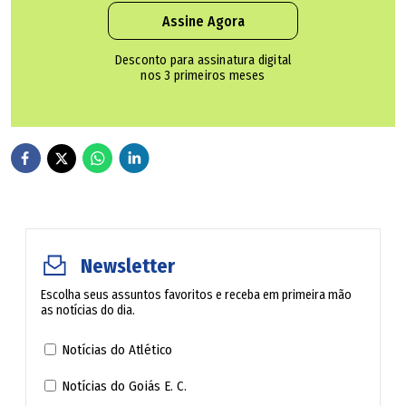
ao local exato indicado pela testemunha.
Assine Agora
Quando os militares chegaram ao ponto indicado, Antônio
Desconto para assinatura digital
nos 3 primeiros meses
Andrier já estava sem sinais vitais. O corpo foi levado até
a margem e ficou aos cuidados do Instituto Médico Legal
(IML) para os procedimentos legais.
Newsletter
Escolha seus assuntos favoritos e receba em primeira mão
as notícias do dia.
Notícias do Atlético
Notícias do Goiás E. C.