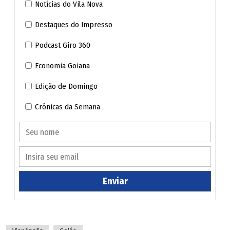
Notícias do Vila Nova
pública. A audiência de custódia aconteceu nesta quinta-
Destaques do Impresso
feira (26), realizada pela juíza Vanessa Estrela Gertrudes.
Podcast Giro 360
Relembre o caso
Economia Goiana
Edição de Domingo
Crônicas da Semana
Enviar
Arma de pressão e revolver calibre 22 encontrado com o suspeito (Divulgação /
Polícia Militar)