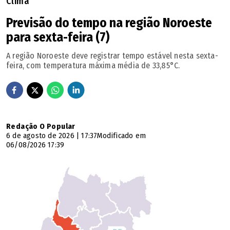
Clima
tiveram o privilégio de conviver com Fernando,
Previsão do tempo na região Noroeste
desejando força e conforto para enfrentar esta
para sexta-feira (7)
irreparável perda.
A região Noroeste deve registrar tempo estável nesta sexta-
feira, com temperatura máxima média de 33,85°C.
Nossos mais sinceros sentimentos'.
🔔 Siga o canal de O POPULAR no WhatsApp
Redação O Popular
6 de agosto de 2026 | 17:37
Modificado em
06/08/2026 17:39