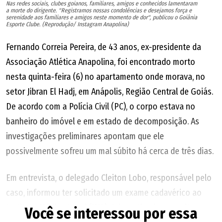
Nas redes sociais, clubes goianos, familiares, amigos e conhecidos lamentaram
a morte do dirigente. "Registramos nossas condolências e desejamos força e
serenidade aos familiares e amigos neste momento de dor", publicou o Goiânia
Esporte Clube. (Reprodução/ Instagram Anapolina)
Fernando Correia Pereira, de 43 anos, ex-presidente da
Associação Atlética Anapolina, foi encontrado morto
nesta quinta-feira (6) no apartamento onde morava, no
setor Jibran El Hadj, em Anápolis, Região Central de Goiás.
De acordo com a Polícia Civil (PC), o corpo estava no
banheiro do imóvel e em estado de decomposição. As
investigações preliminares apontam que ele
possivelmente sofreu um mal súbito há cerca de três dias.
Em entrevista, o delegado Cleiton Lobo, responsável pelo
caso, informou ter solicitado um exame cadavérico ao
Instituto Médico Legal (IML). O investigador ressaltou que
Você se interessou por essa