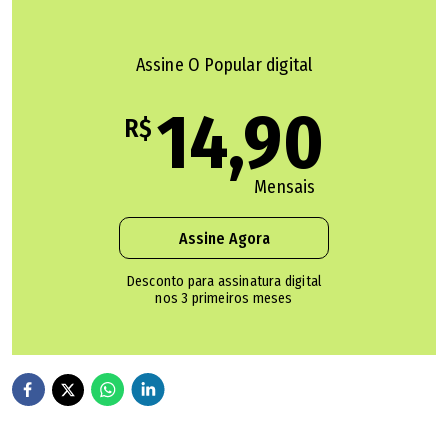
completa ao final da matéria).
Até o momento, não há informações sobre o velório e o
Assine O Popular digital
sepultamento. A Polícia Civil prossegue com as
14,90
investigações para apurar as circunstâncias da morte.
R$
Mensais
Assine Agora
Desconto para assinatura digital
nos 3 primeiros meses