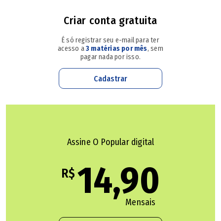
Augusto Cardoso Batista.
Criar conta gratuita
🔔 Siga o canal de O POPULAR no WhatsApp
É só registrar seu e-mail para ter
acesso a
3 matérias por mês
, sem
pagar nada por isso.
A versão da defesa ainda aponta que o adolescente, de 16
anos, estava difamando e pressionando
Cadastrar
psicicologicamente a filha do empresário, de 15, na escola
após o término de um namoro de três meses.
Assine O Popular digital
Sogro atira para o alto e persegue adolescente por
não aceitar namoro com a filha dele, diz PM; vídeo
14,90
R$
Ex-genro é preso suspeito de mandar matar pastor em
Itumbiara; vídeo
Mensais
Advogada acusada de matar ex-sogro e a mãe dele