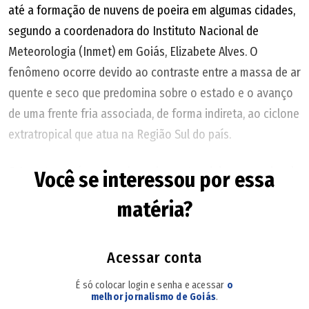
até a formação de nuvens de poeira em algumas cidades,
segundo a coordenadora do Instituto Nacional de
Meteorologia (Inmet) em Goiás, Elizabete Alves. O
fenômeno ocorre devido ao contraste entre a massa de ar
quente e seco que predomina sobre o estado e o avanço
de uma frente fria associada, de forma indireta, ao ciclone
extratropical que atua na Região Sul do país.
O Inmet mantém aviso de perigo potencial para vendaval,
Você se interessou por essa
com previsão de ventos entre 40 km/h e 60 km/h.
matéria?
Segundo a meteorologista, embora a frente fria esteja
associada ao ciclone, ela chega muito enfraquecida a
Goiás. Por isso, o principal efeito esperado é o aumento
Acessar conta
da intensidade dos ventos, com pouca possibilidade de
É só colocar login e senha e acessar
o
chuva.
melhor jornalismo de Goiás
.