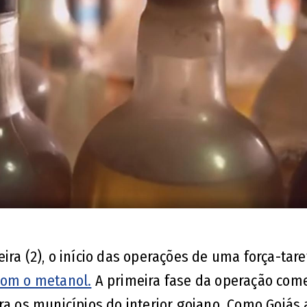
ira (2), o início das operações de uma força-tare
com o metanol.
A primeira fase da operação com
ra os municípios do interior goiano. Como Goiás