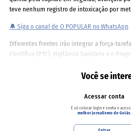
teve nenhum registro de intoxicação por met
🔔 Siga o canal de O POPULAR no WhatsApp
Diferentes frentes irão integrar a força-tarefa: 
Científica (PTC), Vigilância Sanitária e o Pr
Estado de Saúde de Goiás (SES-GO) também j
sobre como tratar
casos de intoxicação por 
Você se inter
Acessar conta
Leia Também
É só colocar login e senha e aces
melhor jornalismo de Goiás
Rapper Hungria é internado com suspeita 
Entrar