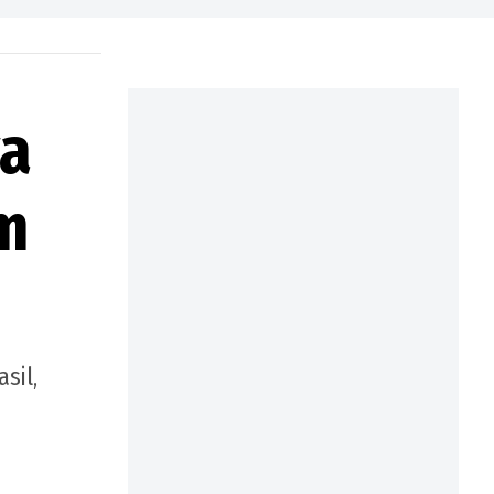
va
m
sil,