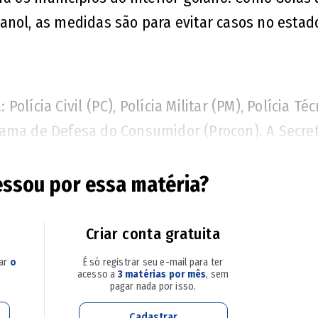
anol, as medidas são para evitar casos no estad
Polícia Civil (PC), Polícia Militar (PM), Polícia Té
ograma de Defesa do Consumidor (Procon). A Secre
á repassa orientações aos hospitais e médicos 
metanol.
essou por essa matéria?
Criar conta gratuita
sar
o
É só registrar seu e-mail para ter
.
acesso a
3 matérias por mês
, sem
pagar nada por isso.
de intoxicação por metanol
Cadastrar