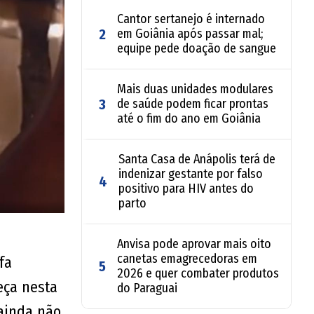
Cantor sertanejo é internado
2
em Goiânia após passar mal;
equipe pede doação de sangue
Mais duas unidades modulares
3
de saúde podem ficar prontas
até o fim do ano em Goiânia
Santa Casa de Anápolis terá de
indenizar gestante por falso
4
positivo para HIV antes do
parto
Anvisa pode aprovar mais oito
canetas emagrecedoras em
fa
5
2026 e quer combater produtos
eça nesta
do Paraguai
 ainda não