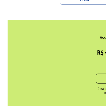
Com alerta sobre metanol, distribuidoras d
Mortes por metanol acendem alerta para b
Ass
O trabalho envolve a PM, o Procon e a Vigilân
R$
busca de bebidas com sinais de adulteração n
será recolhido e o proprietário do estabelec
esta última por meio da atuação da PC. Amo
PTC a fim de identificar a presença do metan
Desco
Brasil
n