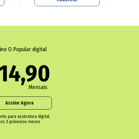
e bebidas serão fiscalizadas em Goiás
ebida adulterada em Goiás
ine O Popular digital
cia Sanitária, que passarão por distribuidoras e
14,90
as garrafas. Sendo constatada a falsificação, o
imento poderá sofrer sanções administrativas e c
Mensais
stras das
bebidas adulteradas
serão encaminhad
ol.
Assine Agora
nto para assinatura digital
os 3 primeiros meses