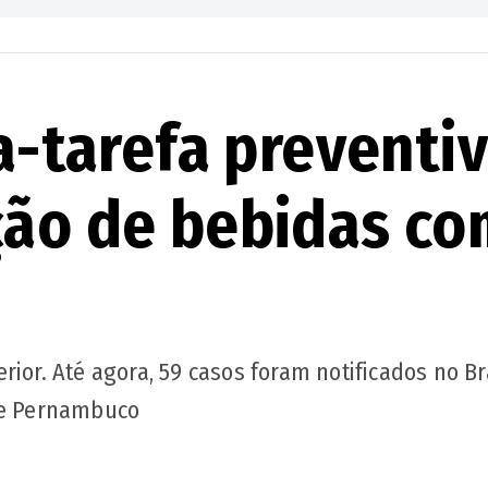
ça-tarefa preventi
ção de bebidas co
ior. Até agora, 59 casos foram notificados no Bra
l e Pernambuco