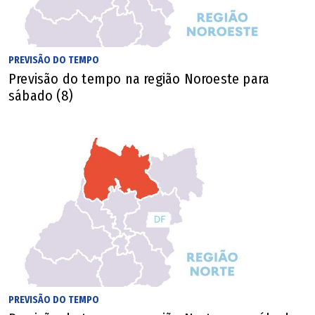
Preserve o Lago Municipal: respeite a natureza, os
animais e o patrimônio. Não jogue lixo e leve seu
próprio saco para armazenar os resíduos.
PREVISÃO DO TEMPO
Previsão do tempo na região Noroeste para
Não leve bebidas em recipientes de vidro e siga
sábado (8)
todas as orientações da equipe organizadora para
garantir a segurança do evento.
🔔 Siga o canal de O POPULAR no WhatsApp
PREVISÃO DO TEMPO