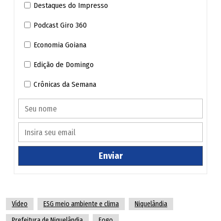
Destaques do Impresso
Podcast Giro 360
Economia Goiana
Edição de Domingo
Crônicas da Semana
Focos de incêndio em Niquelândia já estão sendo controlados, disse o Corpo de
Bombeiros. (Divulgação/ Corpo de Bombeiros)
Enviar
Câmera registra passeio de onça-parda com os filhotes
em área do Cerrado, em Niquelândia; vídeo
Vídeo
ESG meio ambiente e clima
Niquelândia
Incêndio destrói área na Chapada dos Veadeiros há
Prefeitura de Niquelândia
Fogo