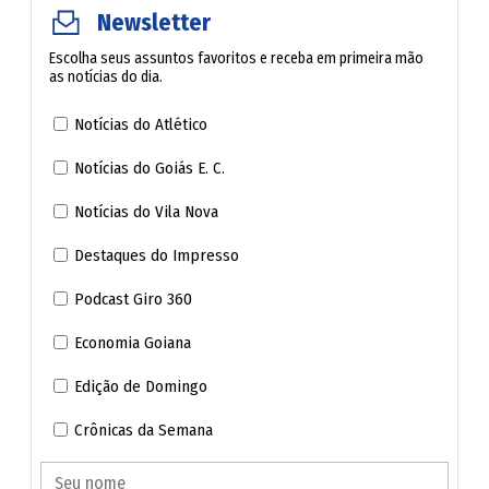
Dia dos Pais: confira cinco opções gratuitas para
Newsletter
aproveitar a data em família em Goiânia
Escolha seus assuntos favoritos e receba em primeira mão
as notícias do dia.
ChatGPT lança propaganda no Brasil e pode usar
conversas para direcionar anúncio
Notícias do Atlético
Notícias do Goiás E. C.
Notícias do Vila Nova
Destaques do Impresso
Podcast Giro 360
Economia Goiana
Edição de Domingo
Crônicas da Semana
Lago Municipal Umberto Donato de Goianira (Reprodução / Instagram da