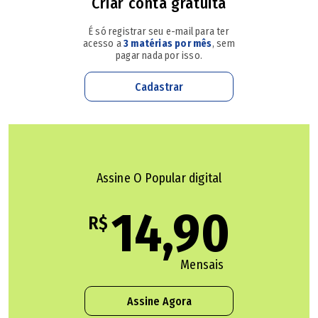
Criar conta gratuita
Estou tomando antialérgico por conta da fumaça.
Meus filhos também estão ruins",disse Fernanda
É só registrar seu e-mail para ter
Cardoso.
acesso a
3 matérias por mês
, sem
pagar nada por isso.
Cadastrar
Assine O Popular digital
14,90
R$
Fernanda Cardoso também disse que a fumaça está 'por
Mensais
toda a cidade' e que os focos de incêndio são 'uma
preocupação de todos'. Outro morador fez uma postagem
Assine Agora
com a fumaça ao fundo e escreveu:
'Onde nós vamos