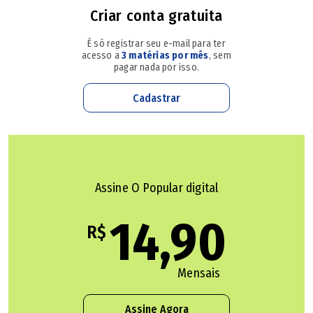
empresário revelou que, no momento do flagrante, estava
Criar conta gratuita
indo com o filho para um jogo de futebol.
É só registrar seu e-mail para ter
acesso a
3 matérias por mês
, sem
pagar nada por isso.
Cadastrar
Assine O Popular digital
14,90
R$
Mensais
Assine Agora