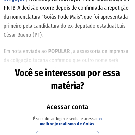
PRTB. A decisão ocorre depois de confirmada a repetição
da nomenclatura "Goiás Pode Mais", que foi apresentada
primeiro pela candidatura do ex-deputado estadual Luis
César Bueno (PT).
Em nota enviada ao
POPULAR
, a assessoria de imprensa
da coligação tucana confirmou que outro nome será
registrado até o prazo de protocolo dos registros de
Você se interessou por essa
candidaturas junto à Justiça Eleitoral, no dia 15 de agosto.
matéria?
"Vem a público esclarecer que a adoção do nome "Goiás
Pode Mais" ocorreu de estrita boa-fé, sem o
conhecimento prévio de que outra chapa concorrente já
Acessar conta
havia optado pela mesma expressão", definiu a nota.
É só colocar login e senha e acessar
o
melhor jornalismo de Goiás
.
"Prezando pelo respeito aos adversários, a coligação