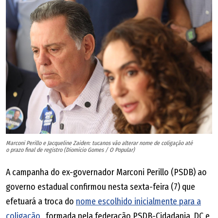
Marconi Perillo e Jacqueline Zaiden: tucanos vão alterar nome de coligação até
o prazo final de registro (Diomício Gomes / O Popular)
A campanha do ex-governador Marconi Perillo (PSDB) ao
governo estadual confirmou nesta sexta-feira (7) que
efetuará a troca do
nome escolhido inicialmente para a
coligação
, formada pela federação PSDB-Cidadania, DC e