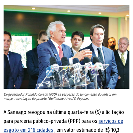
Ex-governador Ronaldo Caiado (PSD) às vésperas do lançamento do leilão, em
março: reavaliação do projeto (Guilherme Alves/O Popular)
A Saneago revogou na última quarta-feira (5) a licitação
para parceria público-privada (PPP) para os
serviços de
esgoto em 216 cidades
, em valor estimado de R$ 10,3