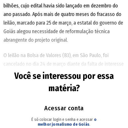
bilhões, cujo edital havia sido lançado em dezembro do
ano passado. Após mais de quatro meses do fracasso do
leilão, marcado para 25 de março, a estatal do governo de
Goiás alegou necessidade de reformulação técnica
abrangente do projeto original.
O leilão na Bolsa de Valores (B3), em São Paulo, foi
cancelado no dia 24 de março diante da falta de interesse
das empresas em dois dos três lotes (divididos por
Você se interessou por essa
microrregiões de saneamento). No único lote em que
matéria?
houve proposta, o consórcio (Águas do Cerrado, formado
pela Quebec Ambiental, São Bento Upside e Sistemma) foi
inabilitado.
Acessar conta
É só colocar login e senha e acessar
o
Em comunicado divulgado na quarta, a Saneago
melhor jornalismo de Goiás
.