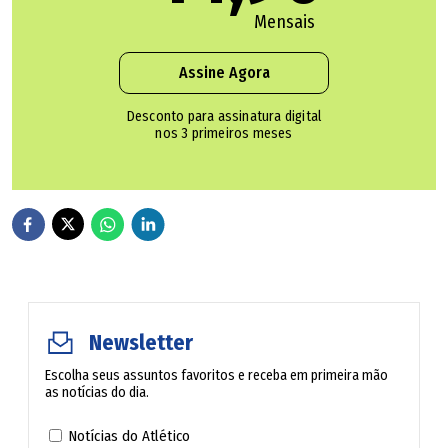
Mensais
Após suspeita, Caiado indica novo diretor para a
Assine Agora
Saneago
Desconto para assinatura digital
nos 3 primeiros meses
A Saneago afirma que as contribuições indicam a
impossibilidade de aproveitamento do processo anterior.
"Diante da magnitude das alterações identificadas,
conclui-se que os documentos que instruíram a
concorrência encontram-se tecnicamente superados, não
sendo recomendável sua reutilização para a continuidade
do certame", diz a justificativa da empresa.
Newsletter
Escolha seus assuntos favoritos e receba em primeira mão
O documento também cita o atual cenário do setor de
as notícias do dia.
saneamento no País. "A reconfiguração do projeto
Notícias do Atlético
constitui medida indispensável para ampliar sua