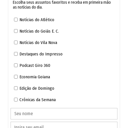
Escolha seus assuntos favoritos e receba em primeira mão
as notícias do dia.
Ensino médio de Goiás chega à nota 5 no Ideb
Notícias do Atlético
Falta de professores em Goiânia afeta escolas
Notícias do Goiás E. C.
municipais e sobrecarrega famílias de alunos
Notícias do Vila Nova
As chamadas para realização da matrícula serão
Destaques do Impresso
divulgadas no site do Instituto Verbena, conforme
Podcast Giro 360
previsto no cronograma. Os candidatos que não forem
Economia Goiana
convocados para a matrícula entrarão na formação do
cadastro reserva. Neste caso, a instituição informou que
Edição de Domingo
poderão ser convocados em chamadas posteriores.
Crônicas da Semana
De acordo com o cronograma, a publicação da relação
dos candidatos aprovados na primeira chamada será no