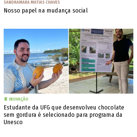
SANDRAMARA MATIAS CHAVES
Nosso papel na mudança social
🍫 INOVAÇÃO
Conforme divulgado pela UFG, a prova seguirá a matriz do Exame Nacional do
Ensino Médio (Enem) e o gênero da redação será dissertativo-argumentativo
Estudante da UFG que desenvolveu chocolate
(Fábio Lima)
sem gordura é selecionado para programa da
Vestibular
Unesco