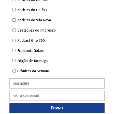
Notícias do Goiás E. C.
Notícias do Vila Nova
Destaques do Impresso
Podcast Giro 360
Economia Goiana
Edição de Domingo
É muita moto - Uma extensa fila de motocicletas estacionadas na Avenida T-10,
no Setor Bueno, chamou a atenção de quem passava pelo local (Wildes Barbosa
Crônicas da Semana
/ O Popular)
Experimento
De acordo com o secretário estadual de Esporte e Lazer,
Welington Peixoto (PRD), agora será realizada a
Enviar
construção de uma nova camada asfáltica em um dos