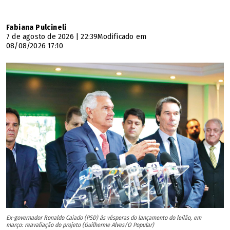
Vinícius Ribeiro como conselheiro. Wilder Morais foi o
único candidato a governador presente.
Fabiana Pulcineli
7 de agosto de 2026 | 22:39
Modificado em
08/08/2026 17:10
Ex-governador Ronaldo Caiado (PSD) às vésperas do lançamento do leilão, em
março: reavaliação do projeto (Guilherme Alves/O Popular)