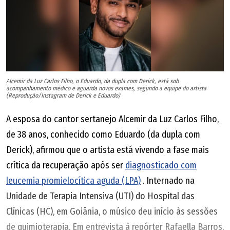
Alcemir da Luz Carlos Filho, o Eduardo, da dupla com Derick, está sob
acompanhamento médico e aguarda novos exames, segundo a equipe do artista
(Reprodução/Instagram de Derick e Eduardo)
A esposa do cantor sertanejo Alcemir da Luz Carlos Filho,
de 38 anos, conhecido como Eduardo (da dupla com
Derick), afirmou que o artista está vivendo a fase mais
crítica da recuperação após ser
diagnosticado com
leucemia promielocítica aguda (LPA)
. Internado na
Unidade de Terapia Intensiva (UTI) do Hospital das
Clínicas (HC), em Goiânia, o músico deu início às sessões
de quimioterapia. Em entrevista à repórter Rafaella Barros,