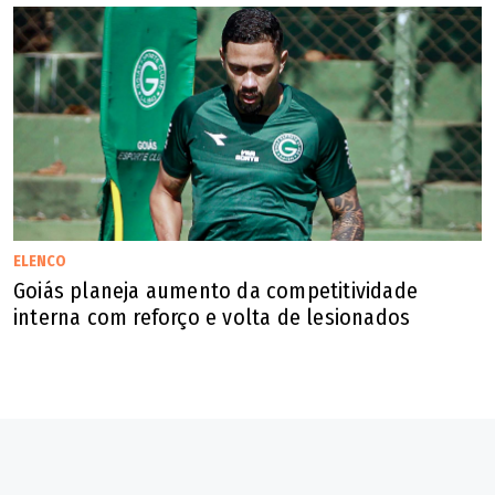
()
José Délio Jr. (UB) -
Presidente da AGM
A escolha do vice de Daniel Vilela deixou ruídos. Vai
ser possível contar com José Mário Schreiner (PSD) na
ELENCO
campanha?
Goiás planeja aumento da competitividade
interna com reforço e volta de lesionados
Foi feita uma composição com um vice do meio
evangélico. Entretanto, existe um elo muito forte do
Daniel e do governo Caiado com o Zé Mário. Ele ajudou de
maneira ímpar. Sem ele, não tinha Fundeinfra, não tinham
obras. Vejo condições reais de, no decorrer da campanha,