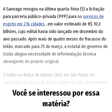
A Saneago revogou na última quarta-feira (5) a licitação
para parceria público-privada (PPP) para os
serviços de
esgoto em 216 cidades
, em valor estimado de R$ 10,3
bilhões, cujo edital havia sido lançado em dezembro do
ano passado. Após mais de quatro meses do fracasso do
leilão, marcado para 25 de março, a estatal do governo de
Goiás alegou necessidade de reformulação técnica
abrangente do projeto original.
O leilão na Bolsa de Valores (B3), em São Paulo, foi
cancelado no dia 24 de março diante da falta de interesse
das empresas em dois dos três lotes (divididos por
Você se interessou por essa
microrregiões de saneamento). No único lote em que
matéria?
houve proposta, o consórcio (Águas do Cerrado, formado