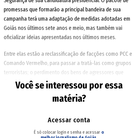
Segurança de sua candidatura presidencial. O pacote de
do Rio. Apesar da longa parceria musical, os dois não são
promessas que formarão a principal bandeira de sua
parentes.
campanha terá uma adaptação de medidas adotadas em
A dupla canta junto desde o início dos anos 2000 e está
Goiás nos últimos sete anos e meio, mas também vai
prestes a completar 20 anos de parceria em 2027.
oficializar ideias apresentadas nos últimos meses.
Atualmente, os músicos trabalham na divulgação do
Entre elas estão a reclassificação de facções como PCC e
projeto "Daquele Jeitão".
Comando Vermelho, para passar a tratá-las como grupos
terroristas; o perdimento dos bens de agressores que
tiverem consumado ou tentado feminicídio; e a criação de
Você se interessou por essa
uma força de segurança multinacional, em parceria com
matéria?
os 10 países que fazem fronteira com o Brasil,
apresentada nesta sexta-feira (7) durante a sabatina
realizada pela GloboNews.
Acessar conta
É só colocar login e senha e acessar
o
Na lista de novidades estará uma proposta de mudança
melhor jornalismo de Goiás
.