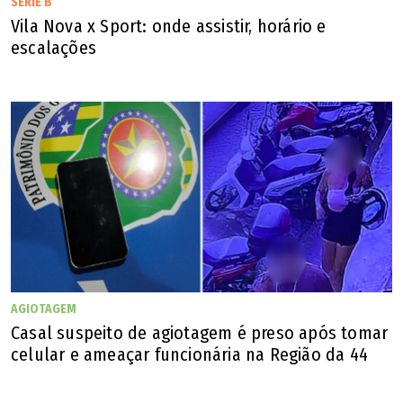
SÉRIE B
Deve e não nega
Vila Nova x Sport: onde assistir, horário e
escalações
O Goiás acumula cerca de R$ 23,4 milhões em débitos e
pretende pagar R$ 21,1 milhões em 60 parcelas, mas ainda
não obteve resposta da Prefeitura. O desembargador não
determinou prazo paraa administração municipal analisar
a proposta.
Pergunta para:
AGIOTAGEM
Casal suspeito de agiotagem é preso após tomar
celular e ameaçar funcionária na Região da 44