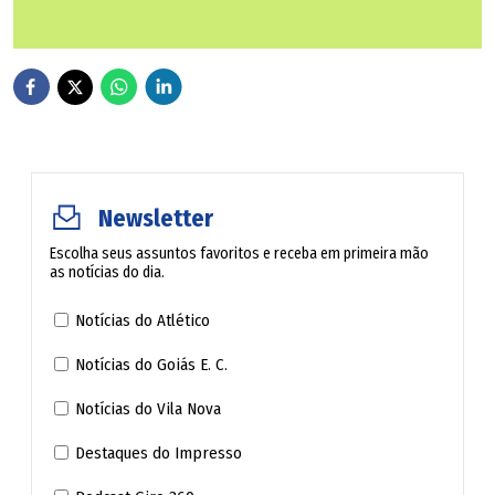
momento. Mas o principal também são as
plaquetas, porque estão em falta no estoque",
ressaltou a esposa.
Como doar para o cantor:
Local:
Banco de Sangue do Hospital das Clínicas
(HC/UFG)
Newsletter
Endereço:
1ª Avenida, s/nº, Setor Leste
Escolha seus assuntos favoritos e receba em primeira mão
Universitário, Goiânia (GO)
as notícias do dia.
Notícias do Atlético
Identificação:
Doação em nome de Alcemir da Luz
Carlos Filho
Notícias do Goiás E. C.
Notícias do Vila Nova
Sangue:
Qualquer tipo sanguíneo
Destaques do Impresso
Plaquetas:
Doadores interessados devem procurar