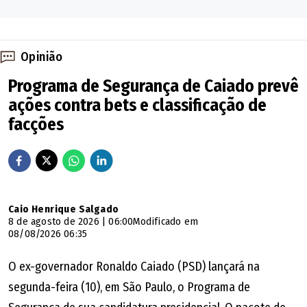
Opinião
Programa de Segurança de Caiado prevê
ações contra bets e classificação de
facções
Quem é Eduardo (da dupla com
Derick)
Caio Henrique Salgado
8 de agosto de 2026 | 06:00
Modificado em
O cantor é casado com Daniele Mesquita e Castro, com
08/08/2026 06:35
quem está há 15 anos, e o casal tem dois filhos, Miguel e
O ex-governador Ronaldo Caiado (PSD) lançará na
Gabriel. Eduardo forma dupla com Derick, nome artístico
segunda-feira (10), em São Paulo, o Programa de
de Gleydison Batista Siqueira, de 39 anos, natural de Pires