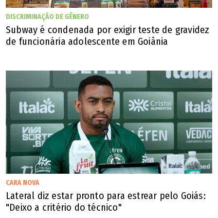
DISCRIMINAÇÃO DE GÊNERO
Subway é condenada por exigir teste de gravidez
de funcionária adolescente em Goiânia
Enquete
Em junho deste ano, Mabel foi pessoalmente ao local do
viaduto, cuja obra estava completamente abandonada, e
abriu uma enquete nas suas redes sociais sobre o futuro
CARA NOVA
Lateral diz estar pronto para estrear pelo Goiás:
da empreitada. Ele gravou um vídeo no local afirmando
"Deixo a critério do técnico"
que algumas pessoas estavam dizendo que tudo que já