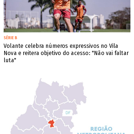
SÉRIE B
Volante celebra números expressivos no Vila
Nova e reitera objetivo do acesso: "Não vai faltar
luta"
Entulho de demolição do prédio antigo da Celg segue sem ser removido
(Diomício Gomes / O Popular)
Uma moradora das imediações disse ao
POPULAR
que por
ali todos ficam muito preocupados porque, com a chegada