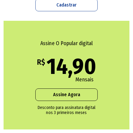
Cadastrar
Câmara de Goiânia eleva despesa com aluguel de
carros
Comitê de controle de gastos do Paço aprova locação
Assine O Popular digital
de veículos
14,90
R$
Aluguel de carros fica em até R$ 6,79 milhões por ano
Mensais
O interino da Semad, Adonídio Neto Vieira Júnior, afirmou
que a Prefeitura está substituindo veículos próprios que
Assine Agora
serão leiloados. Segundo o secretário, serão retirados de
Desconto para assinatura digital
circulação, por exemplo, 300 veículos antigos da área de
nos 3 primeiros meses
Educação. "Esse contrato representa em torno de 40% do
contrato anterior a mais, mas porque os veículos próprios