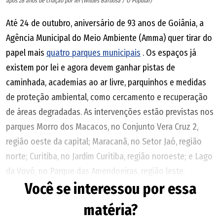
após 28 anos de criação por lei (Wildes Barbosa / O Popular)
relocação da galeria pluvial; em seguida, haveria os
serviços de terraplenagem; e, depois, a pavimentação das
Até 24 de outubro, aniversário de 93 anos de Goiânia, a
vias laterais. Por fim, a atuação da Secretaria Municipal de
Agência Municipal do Meio Ambiente (Amma) quer tirar do
Engenharia de Trânsito (SET), responsável pela
papel mais
quatro parques municipais
. Os espaços já
implantação da sinalização semafórica
existem por lei e agora devem ganhar pistas de
caminhada, academias ao ar livre, parquinhos e medidas
de proteção ambiental, como cercamento e recuperação
de áreas degradadas. As intervenções estão previstas nos
parques Morro dos Macacos, no Conjunto Vera Cruz 2,
região oeste da capital; Maracanã, no Setor Jaó, região
norte; Curitiba, no Jardim Curitiba, região noroeste; e Lago
da Vovó, no Parque das Amendoeiras, região leste.
Você se interessou por essa
Segundo a presidente da Amma, Zilma Peixoto, os projetos
matéria?
A partir desta sexta-feira (7), quem segue pela Avenida Leste-Oeste no sentido
incluem equipamentos para atividades físicas, recreação e
Centro-bairros já poderá utilizar a pista lateral ao viaduto com a Avenida