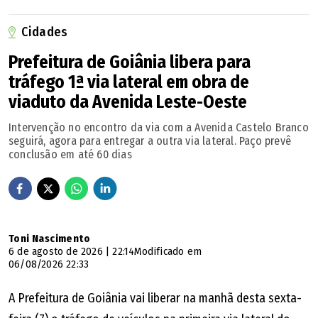
autorização para confisco de imóveis abandonados, está
Cidades
pronto para ser votado em primeiro turno. Na justificativa,
o atual presidente da Casa lembra que o novo Código Civil
Prefeitura de Goiânia libera para
tráfego 1ª via lateral em obra de
Brasileiro trouxe inovações nesse quesito.
viaduto da Avenida Leste-Oeste
O Art. 1.276 define que o imóvel urbano que o proprietário
Intervenção no encontro da via com a Avenida Castelo Branco
abandonar ou do qual deixar de pagar os tributos poderá
seguirá, agora para entregar a outra via lateral. Paço prevê
conclusão em até 60 dias
passar, após três anos, para a posse do Município ou
Distrito Federal. Caso o proprietário tenha interesse em
interromper o processo de arrecadação, terá de cuidar do
imóvel e quitar todos os impostos em atraso.
Toni Nascimento
6 de agosto de 2026 | 22:14
Modificado em
Pela proposta, as construções abandonadas serão
06/08/2026 22:33
identificadas, cadastradas e vistoriadas. Após essa fase, o
A Prefeitura de Goiânia vai liberar na manhã desta sexta-
responsável será notificado e terá um prazo de 45 dias