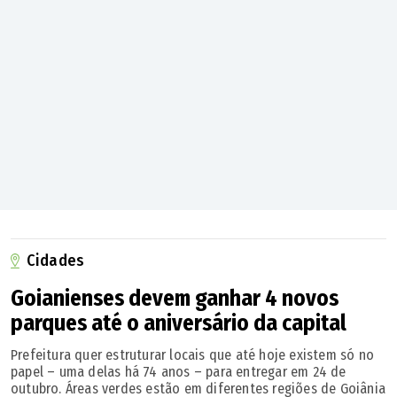
técnicos desenvolvidos pela própria gestão municipal, por
meio da Seinfra e do SET. As pastas seriam responsáveis
por subsidiar a definição da melhor intervenção para a
região.
Cidades
Goianienses devem ganhar 4 novos
parques até o aniversário da capital
Prefeitura quer estruturar locais que até hoje existem só no
No dia 23 de junho, os
laudos técnicos feitos pela
papel – uma delas há 74 anos – para entregar em 24 de
Prefeitura
ficaram prontos e confirmaram que a estrutura
outubro. Áreas verdes estão em diferentes regiões de Goiânia