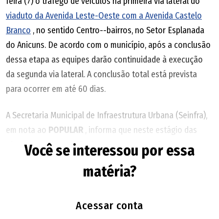
feira (7) o tráfego de veículos na primeira via lateral do
para apresentar impugnação. A notificação poderá ocorrer
viaduto da Avenida Leste-Oeste com a Avenida Castelo
via edital em publicação oficial ou não. A ausência de
Branco
, no sentido Centro--bairros, no Setor Esplanada
manifestação será entendida como concordância do
do Anicuns. De acordo com o município, após a conclusão
confisco, passando o imóvel para a guarda do Município.
dessa etapa as equipes darão continuidade à execução
Mesmo assim, somente após duas publicações do decreto
da segunda via lateral. A conclusão total está prevista
de arrecadação no Diário Oficial e três anos, a edificação
para ocorrer em até 60 dias.
passará definitivamente a ser propriedade pública. O PL
inclui lotes baldios e edificados.
A Secretaria Municipal de Infraestrutura Urbana (Seinfra),
em nota ao
POPULAR
, informa que neste estágio das
obras as equipes estão focadas na execução da
Você se interessou por essa
terraplanagem e da pavimentação das vias. Estão
matéria?
envolvidos cerca de 150 servidores para a execução dos
trabalhos, entre eles operadores de máquinas e
motoristas, além de equipamentos como
Acessar conta
retroescavadeiras, escavadeira hidráulica, acabadora de