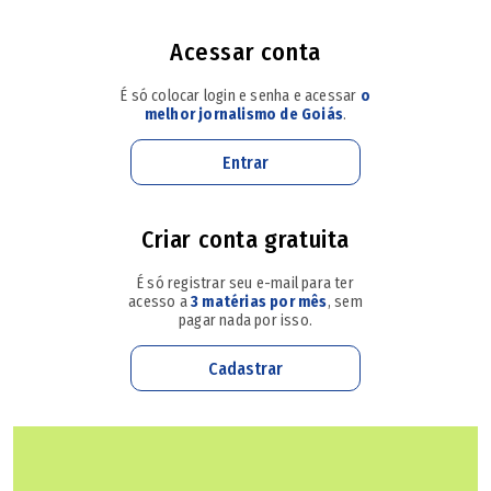
Castelo Branco (Wildes Barbosa / O Popular)
uso da comunidade, além de melhorias na infraestrutura.
Entre as estruturas previstas, estão pistas de caminhada,
Acessar conta
academias ao ar livre, parquinhos e espaços destinados à
É só colocar login e senha e acessar
o
convivência com animais domésticos. Em algumas
melhor jornalismo de Goiás
.
unidades, também será realizado o cercamento das áreas
Entrar
para evitar ocupações e reforçar a preservação ambiental.
Criar conta gratuita
Apesar de terem sido criados há décadas, os quatro
parques municipais ainda não receberam estrutura
É só registrar seu e-mail para ter
completa para uso da população. O Parque Maracanã, no
acesso a
3 matérias por mês
, sem
pagar nada por isso.
Setor Jaó, foi criado por decreto em 1952. Já o Parque
Lago da Vovó, no Parque das Amendoeiras, foi instituído
Cadastrar
por lei em 2010. O Parque Curitiba, no Jardim Curitiba, foi
criado por decreto em 2004. Entre as unidades, também
está o Parque Morro dos Macacos, no Conjunto Vera Cruz