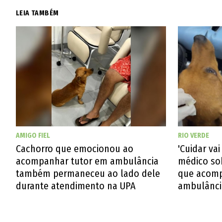
LEIA TAMBÉM
RIO VERDE
AMIGO FIEL
'Cuidar vai
Cachorro que emocionou ao
médico so
acompanhar tutor em ambulância
que acomp
também permaneceu ao lado dele
ambulânci
durante atendimento na UPA