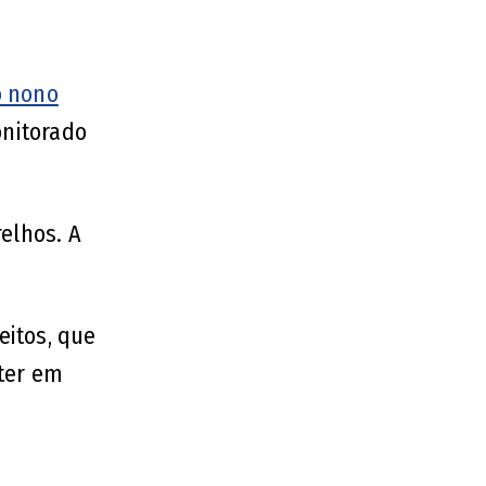
o nono
onitorado
elhos. A
eitos, que
ter em