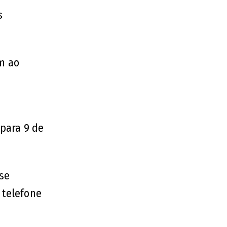
s
am ao
e
 para 9 de
se
 telefone