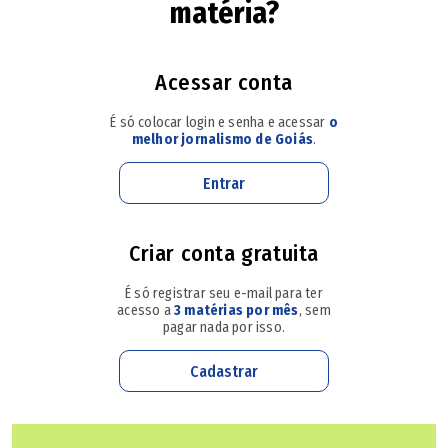
caminhão perdeu o controle do veículo em uma curva e
matéria?
invadiu a pista contrária, segundo o perito criminal
Anderson Silva, da Polícia Científica. O ônibus seguia de
Acessar conta
Brasília para Uberlândia, em Minas Gerais, quando foi
É só colocar login e senha e acessar
o
atingido na manhã de sexta-feira (7).
melhor jornalismo de Goiás
.
Ao
POPULAR
, a Polícia Civil de Goiás informou que a
Entrar
investigação continua e está a cargo do 1º Distrito
Policial de Luziânia. À reportagem, a Polícia Científica disse
Criar conta gratuita
também que deve aguardar o laudo conclusivo do
É só registrar seu e-mail para ter
acidente.
acesso a
3 matérias por mês
, sem
pagar nada por isso.
A carreta carregada de areia estava sentido
Cadastrar
Luziânia. Em uma curva, ela perdeu o controle e
invadiu a pista contrária", disse o perito.
De acordo com Anderson, naquele momento, um ônibus