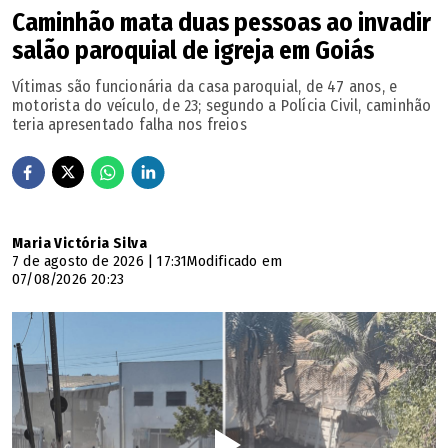
carreta e três passageiros do ônibus. Outras três vítimas
Caminhão mata duas pessoas ao invadir
morreram posteriormente em hospitais, em razão da
salão paroquial de igreja em Goiás
gravidade dos ferimentos.
Vítimas são funcionária da casa paroquial, de 47 anos, e
motorista do veículo, de 23; segundo a Polícia Civil, caminhão
O POPULAR
tentou contato com a Secretaria de Saúde de
teria apresentado falha nos freios
Luziânia para confirmar o número atualizado de mortos,
mas não obteve retorno.
Vítimas identificadas
Maria Victória Silva
7 de agosto de 2026 | 17:31
Modificado em
A Polícia Científica identificou seis das vítimas:
07/08/2026 20:23
Anderson Oliveira Silva, de 47 anos;
Rodrigo Fernandes dos Santos, de 30 anos;
Gabriel Willians de Matos Oliveira, de 1 ano e 5