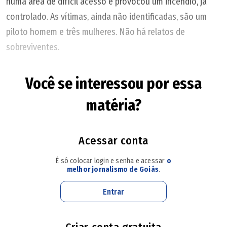
numa área de difícil acesso e provocou um incêndio, já
controlado. As vítimas, ainda não identificadas, são um
piloto homem e três mulheres. Não há relatos de
sobreviventes.
Você se interessou por essa
Cúpula da Voepass orientava em grupo de WhatsApp
que falhas fossem omitidas, diz PF
matéria?
Ocupantes da aeronave que caiu no Lago Corumbá
foram resgatados com hipotermia, segundo os
Acessar conta
bombeiros
É só colocar login e senha e acessar
o
melhor jornalismo de Goiás
.
Aviões da Delta Air Lines entram em rota de colisão em
aeroporto dos EUA
Entrar
O prefixo da aeronave não foi divulgado. A identificação