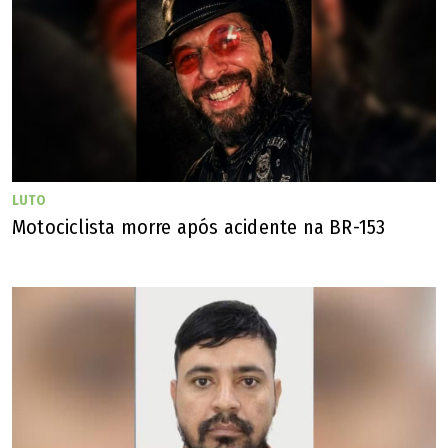
Nota de pesar enviada pela PM (Divulgação/ Polícia Militar de Goiás)
A Polícia Militar de Goiás (PMGO) divulgou uma nota de
pesar confirmando a morte do sargento. "A Polícia Militar
de Goiás se solidariza com familiares amigos e irmãos de
farda. Desejamos que todos encontrem força e conforto
para suportar e superar esse momento de dor"
LUTO
Motociclista morre após acidente na BR-153
Segundo a PM, detalhes sobre o velório e o sepultamento
ainda serão divulgados.
🔔 Siga o canal de O POPULAR no WhatsApp