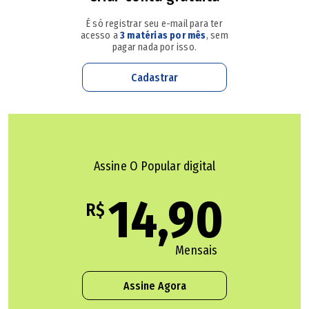
grau de parentesco deles.
É só registrar seu e-mail para ter
acesso a
3 matérias por mês
, sem
pagar nada por isso.
O sargento Fernando já estava morto quando a ajuda
chegou, teve parada cardiorrespiratória e estava com
Cadastrar
ferimentos graves. A passageira, que não teve nome nem
idade divulgados, foi retirada do veículo consciente, mas
desorientada e com muitas fraturas pelo corpo.
Assine O Popular digital
Ela recebeu os primeiros atendimentos e foi transportada
14,90
com prioridade para uma unidade de saúde local, que não
R$
teve o nome divulgado.
Mensais
Assine Agora