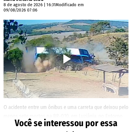
8 de agosto de 2026 | 16:31
Modificado em
09/08/2026 07:06
O acidente entre um ônibus e uma carreta que deixou pelo
menos sete mortos na BR-010, em Luziânia, no Entorno
Você se interessou por essa
do Distrito Federal, aconteceu depois que o motorista do