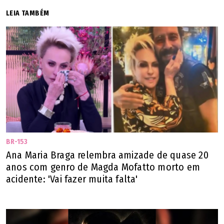
LEIA TAMBÉM
​A Polícia Civil do Distrito Federal (PCDF) segue com a
investigação do caso.
Despedida
BR-153
Ana Maria Braga relembra amizade de quase 20
anos com genro de Magda Mofatto morto em
acidente: 'Vai fazer muita falta'