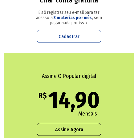
Criar conta gratuita
das vítimas ficará a cargo da Polícia Civil. Os bombeiros
É só registrar seu e-mail para ter
foram acionados às 11h11 e mobilizou 40 militares, 11
acesso a
3 matérias por mês
, sem
pagar nada por isso.
viaturas de quatro unidades operacionais.
Cadastrar
Assine O Popular digital
14,90
R$
Mensais
Assine Agora