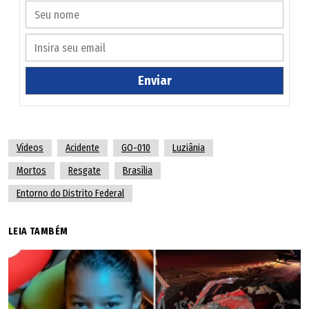
Enviar
Vídeos
Acidente
GO-010
Luziânia
Mortos
Resgate
Brasília
Entorno do Distrito Federal
Em entrevista à TV Anhanguera, Anderson deu outra
LEIA TAMBÉM
hipótese sobre o acidente.
Acredita-se que tenha estourado um pneu, o
caminhão tenha derivado para a faixa do ônibus",
afirmou o perito à emissora.