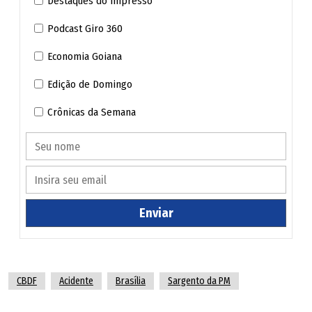
Destaques do Impresso
Podcast Giro 360
Economia Goiana
Edição de Domingo
Crônicas da Semana
Jovem morre em capotamento na GO-433, em
Nerópolis
Enviar
Ex-assessor de João Neto e Frederico é encontrado
morto, em Goiânia
CBDF
Acidente
Brasília
Sargento da PM
Adolescente morre atropelada em faixa de pedestre,
em Anápolis