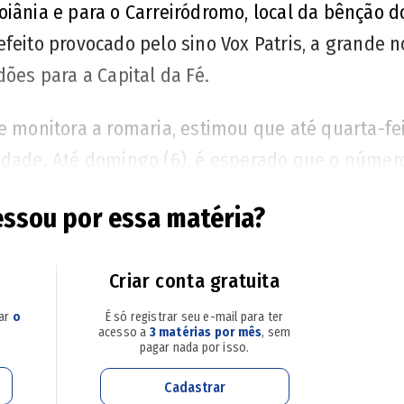
oiânia e para o Carreiródromo, local da bênção d
feito provocado pelo sino Vox Patris, a grande 
dões para a Capital da Fé.
e monitora a romaria, estimou que até quarta-fei
cidade. Até domingo (6), é esperado que o núme
da maior que isso. O incremento na etapa inicial
essou por essa matéria?
e ano a festa ganhou um dia a mais, a quinta-fe
vimentação do Caminho de Luz, o acesso às obra
Criar conta gratuita
 Patris em Goiás
.
sar
o
É só registrar seu e-mail para ter
.
acesso a
3 matérias por mês
, sem
z o reitor do Santuário Basílica do Divino Pai Ete
pagar nada por isso.
a (27), mais de 50 mil pessoas visitaram o Vox Pa
Cadastrar
 também aumentou visivelmente o número de rom