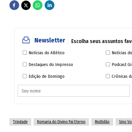
no trecho, entre 12 e 26 de junho, foi de 194 m
quarta-feira (2), a média diária subiu a 252 m
Newsletter
Escolha seus assuntos favo
Notícias do Atlético
Notícias do
Destaques do Impresso
Podcast Gi
Edição de Domingo
Crônicas 
Trindade
Romaria do Divino Pai Eterno
Multidão
Sino Vo