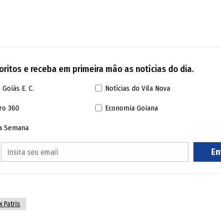
il por dia. Já de 27 de junho, primeiro dia da fest
il.
ritos e receba em primeira mão as notícias do dia.
 Goiás E. C.
Notícias do Vila Nova
ro 360
Economia Goiana
da Semana
En
x Patris