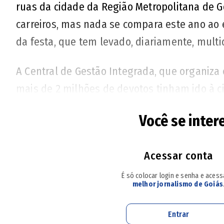
ruas da cidade da Região Metropolitana de G
carreiros, mas nada se compara este ano ao e
da festa, que tem levado, diariamente, multi
A Central de Gestão Integrada, que organiza 
mais de 2 milhões de devotos tinham ido à 
a 5 milhões, com expectativa de que seja ain
Você se inter
romaria foi de 25% em comparação a 2024. Est
com a inauguração do Viaduto da Fé e da pa
Acessar conta
Santuário Basílica, e o
primeiro toque do Vox
É só colocar login e senha e aces
melhor jornalismo de Goiás
"A festa está além de nossas expectativas", di
padre Marco Aurélio Martins. Desde sexta-feir
Entrar
tem badalado duas vezes por dia. Este ano