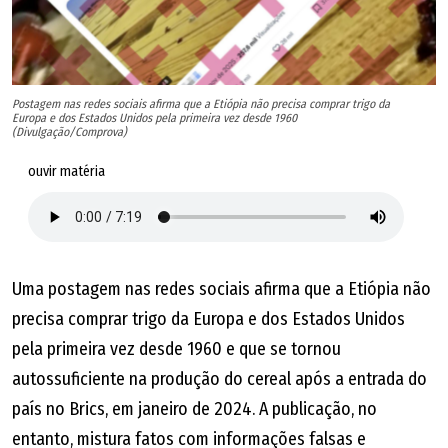
TDAH
Transformación Social TRASO (México) Artes marciais x
Bem-estar - oferece aulas de boxe e artes marciais duas
Postagem nas redes sociais afirma que a Etiópia não precisa comprar trigo da
Europa e dos Estados Unidos pela primeira vez desde 1960
vezes por semana combinadas com sessões de terapia
(Divulgação/Comprova)
em grupo conduzidas por profissionais
ouvir matéria
Uma postagem nas redes sociais afirma que a Etiópia não
precisa comprar trigo da Europa e dos Estados Unidos
pela primeira vez desde 1960 e que se tornou
autossuficiente na produção do cereal após a entrada do
país no Brics, em janeiro de 2024. A publicação, no
entanto, mistura fatos com informações falsas e