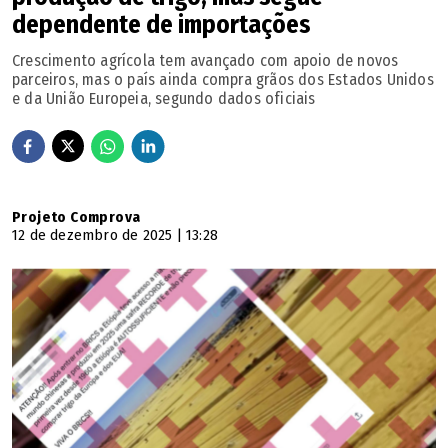
psicologia do esporte
dependente de importações
Crescimento agrícola tem avançado com apoio de novos
Fútbol Más (Global) Futebol x Bem-estar - promove
parceiros, mas o país ainda compra grãos dos Estados Unidos
inclusão, trabalho em equipe e respeito por meio de
e da União Europeia, segundo dados oficiais
torneios de futebol
Kings County Tennis League (Estados Unidos) Tênis x
Inclusão - reduz barreiras econômicas que impedem
Projeto Comprova
12 de dezembro de 2025 | 13:28
jovens locais de ter acesso ao tênis
MindLeaps (Global) Dança x Empregabilidade - desenvolve
competências cognitivas por meio de um programa
inovador que combina aulas de dança e ensino acadêmico
Rugby for Good (Hong Kong, China) Rugby x Inclusão -
promove equidade social e de gênero para crianças com