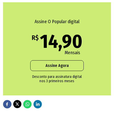
tampouco desejou que Bolsonaro volte a ser presidente
em 2028, diferentemente do que diz o conteúdo falso.
Após decisão do Tribunal Superior Eleitoral (TSE), ele está
Assine O Popular digital
inelegível até 2030.
14,90
R$
Malu Mader e TV Globo não receberam recursos da Lei
Roaunet paa novela
Mensais
Ministério do Esporte não é o responsável por
Assine Agora
uniforme do Brasil nas Olimpíadas
Desconto para assinatura digital
nos 3 primeiros meses
Além de não ter observado questões políticas na
entrevista, o Comprova não encontrou declarações de
Rayssa relacionadas a Bolsonaro em nenhum outro
momento de sua carreira como atleta.