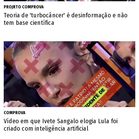
PROJRTO COMPROVA
Teoria de 'turbocâncer' é desinformação e não
O público pode sugerir conteúdos para verifi cação pelo
tem base científica
WhatsApp 11-97045-4984.
COMPROVA
Vídeo em que Ivete Sangalo elogia Lula foi
criado com inteligência artificial