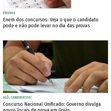
A distribuição deste ano é feita da seguinte forma:
PROVAS
Enem dos concursos: Veja o que o candidato
25% para pessoas pretas e pardas
pode e não pode levar no dia das provas
3% para indígenas
2% para quilombolas
5% para pessoas com deficiência
Como será feita a verificação das cotas?
Bruno Bezerra, professor do Estratégia Concursos, diz que
a verificação de cotas varia conforme a condição
ALÔ, CANDIDATOS!
declarada pelo candidato.
Concurso Nacional Unificado: Governo divulga
novos locais de prova em Goiás