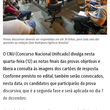
o caso dos candidatos que não preencheram toda a
identificação do cartão de respostas e que, por isso,
seriam eliminados da seleção.
No início do exame, foram distribuídos três tipos de
caderno de prova para os candidatos, identificados pelos
Provas discursivas deverão ser respondidas em até 30 linhas, para cada uma das
questões ou redação (Joel Rodrigues/Agência Brasília)
números 1, 2 e 3. Essa identificação deveria ser assinalada
O CNU (Concurso Nacional Unificado) divulga nesta
em campo próprio no cartão-resposta, sob pena de
quarta-feira (12) as notas finais das provas objetivas e
desclassificação, conforme a previsão do edital.
libera a consulta às imagens dos cartões de resposta.
Depois, a Justiça Federal no Tocantins determinou ao MGI
Conforme previsto no edital, também serão convocados,
o cancelamento da eliminação de candidatos.
nesta data, os candidatos que participarão da prova
discursiva, que é a segunda fase e será aplicada no dia 7
Para evitar que o erro aconteça mais uma vez, o
de dezembro.
ministério adotou um novo sistema de segurança em que