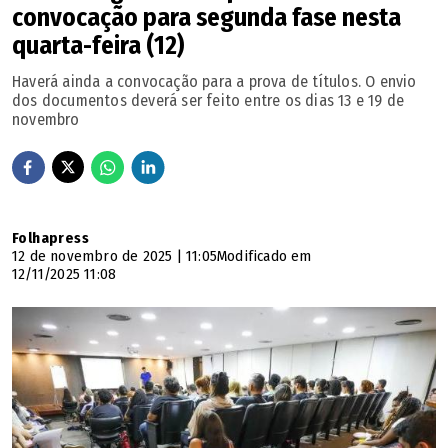
convocação para segunda fase nesta
étnico; declaração de comunidade ou organização
quarta-feira (12)
representativa assinada por pelo menos três membros da
Haverá ainda a convocação para a prova de títulos. O envio
etnia; além de comprovantes de habitação em
dos documentos deverá ser feito entre os dias 13 e 19 de
comunidades indígenas, documentos de escolas
novembro
indígenas ou de órgãos de saúde indígena.
Os candidatos quilombolas também passam por análise
documental, realizada por comissão com maioria de
Folhapress
quilombolas. O candidato deve apresentar declaração
12 de novembro de 2025 | 11:05
Modificado em
12/11/2025 11:08
assinada por três lideranças da associação da
comunidade, e certificação da Fundação Cultural Palmares
reconhecendo a comunidade como quilombola.
Erro da bolinha
No ano passado, um dos principais problemas do CNU foi