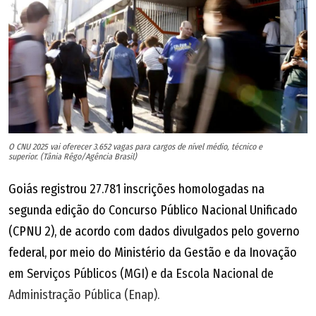
Evento - Data
Disponibilização da imagem do cartão de respostas -
12/11/2025
Divulgação das notas finais das provas objetivas e
convocação para as pessoas candidatas para a realização
O CNU 2025 vai oferecer 3.652 vagas para cargos de nível médio, técnico e
superior. (Tânia Rêgo/Agência Brasil)
da prova discursiva - 12/11/2025
Goiás registrou 27.781 inscrições homologadas na
Obtenção impressa do cartão de confirmação de
segunda edição do Concurso Público Nacional Unificado
inscrição para realização da prova discursiva - 1/12/2025
(CPNU 2), de acordo com dados divulgados pelo governo
federal, por meio do Ministério da Gestão e da Inovação
Aplicação da prova discursiva - 7/12/2025
em Serviços Públicos (MGI) e da Escola Nacional de
Administração Pública (Enap).
Divulgação da nota preliminar da discursiva e