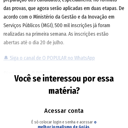
das provas, que agora serão aplicadas em duas etapas. De
acordo com o Ministério da Gestão e da Inovação em
Serviços Públicos (MGI), 500 mil inscrições já foram
realizadas na primeira semana. As inscrições estão
abertas até o dia 20 de julho.
🔔 Siga o canal de O POPULAR no WhatsApp
Diante disso,
O POPULAR
explica como funciona esse
Você se interessou por essa
novo modelo para quem deseja concorrer a uma das 3.652
matéria?
vagas em órgãos públicos federais, com salários iniciais
que variam de R$ 4 mil a R$ 16,4 mil.
Acessar conta
Como vai funcionar a inscrição?
É só colocar login e senha e acessar
o
melhor jornalismo de Goiás
.