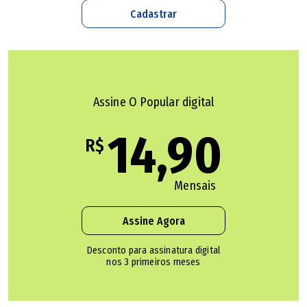
do IF Goiano
do dia 4 ao dia 15 de agosto. O valor da taxa
Cadastrar
de inscrição será de R$ 50.
Candidatos inscritos no cadastro único para programas
sociais do Governo Federal (CadÚnico) ou membros de
família de baixa renda, poderão solicitar a isenção da
Assine O Popular digital
taxa.
14,90
R$
Mais informações sobre o processo seletivo podem ser
encontradas no
site do IF Goiano Campus Trindade
ou
Mensais
pelo e-mail institucional:
profsubstituto.tri@ifgoiano.edu.br.
Assine Agora
Desconto para assinatura digital
nos 3 primeiros meses
Multinacional portuguesa seleciona startups com
soluções em energia renovável; veja como se inscrever