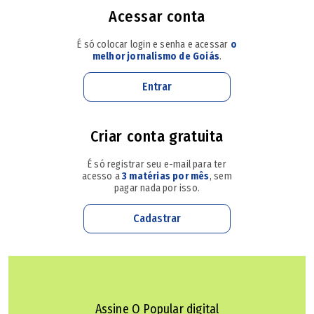
Os candidatos aprovados na prova objetiva serão
Acessar conta
convocados para a avaliação de títulos e prova prática, de
É só colocar login e senha e acessar
o
caráter classificatório. O resultado do concurso está
melhor jornalismo de Goiás
.
previsto para 11 de dezembro.
Entrar
Concurso da Câmara de Goiânia é parcialmente
liberado; veja para quais áreas
Criar conta gratuita
É só registrar seu e-mail para ter
Cidade turística às margens do Rio Araguaia abre
acesso a
3 matérias por mês
, sem
concurso com salários de até R$ 13,6 mil
pagar nada por isso.
Cadastrar
Prefeitura de Buriti Alegre abre inscrições para
concurso com salários de até R$ 4,6 mil
Vagas
Assine O Popular digital