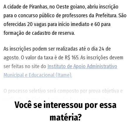
A cidade de Piranhas, no Oeste goiano, abriu inscrição
para o concurso público de professores da Prefeitura. São
oferecidas 20 vagas para início imediato e 60 para
formação de cadastro de reserva.
As inscrições podem ser realizadas até o dia 24 de
agosto. O valor da taxa é de R$ 165. As inscrições devem
ser feitas no site do
Instituto de Apoio Administrativo
Municipal e Educacional (Itame).
O processo seletivo será composto por prova objetiva e
avaliação de títulos. A primeira fase, com questões
Você se interessou por essa
objetivas, está prevista para o dia 11 de outubro, em locais
matéria?
a serem divulgados pela Prefeitura.
Confira o edital.