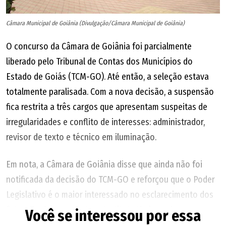
Câmara Municipal de Goiânia (Divulgação/Câmara Municipal de Goiânia)
O concurso da Câmara de Goiânia foi parcialmente
liberado pelo Tribunal de Contas dos Municípios do
Estado de Goiás (TCM-GO). Até então, a seleção estava
totalmente paralisada. Com a nova decisão, a suspensão
fica restrita a três cargos que apresentam suspeitas de
irregularidades e conflito de interesses: administrador,
revisor de texto e técnico em iluminação.
Em nota, a Câmara de Goiânia disse que ainda não foi
notificada da decisão do TCM-GO e reforçou que o Poder
Legislativo é o maior interessado no esclarecimento dos
fatos. Também em nota, o Instituto Verbena, banca
Você se interessou por essa
responsável pelo concurso, afirmou que adotará de