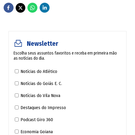
Ministério Público de Goiás abre concurso para
preencher vagas em três cidades com salário de até R$
4,5 mil
Cronograma
Newsletter
Escolha seus assuntos favoritos e receba em primeira mão
4/8 a 15/8 - Período de inscrições
as notícias do dia.
Notícias do Atlético
15/8 - Último dia para pagamento da taxa de
inscrição
Notícias do Goiás E. C.
Notícias do Vila Nova
3/9 - Resultado da prova de títulos
Destaques do Impresso
5/9 - Início das provas de desempenho didático
Podcast Giro 360
10/9 - Resultado final do processo seletivo
Economia Goiana