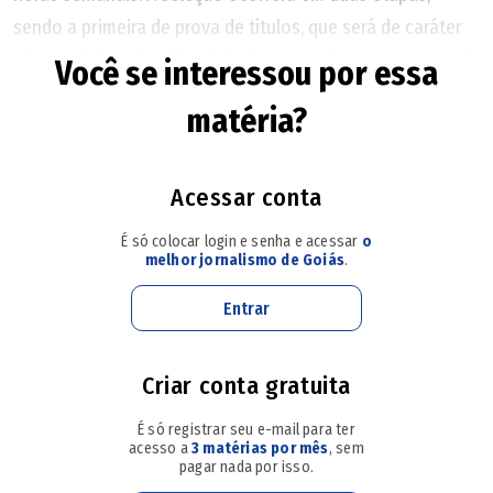
sendo a primeira de prova de títulos, que será de caráter
eliminatório e classificatório. E a segunda etapa que será
Você se interessou por essa
uma prova de desempenho didático, também de caráter
matéria?
eliminatório e classificatório.
Haverá um sorteio público, ao qual será gravado, do tema
Acessar conta
e do horário de realização da prova de desempenho
É só colocar login e senha e acessar
o
didático no dia 04 de setembro às 08 horas, em frente ao
melhor jornalismo de Goiás
.
Auditório do Campus Trindade.
Entrar
🔔 Siga o canal de O POPULAR no WhatsApp
Criar conta gratuita
Inscrições
É só registrar seu e-mail para ter
acesso a
3 matérias por mês
, sem
As inscrições devem ser realizadas exclusivamente no
site
pagar nada por isso.