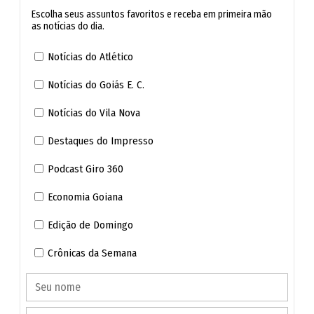
inscrição:
24/08/2026
Escolha seus assuntos favoritos e receba em primeira mão
as notícias do dia.
Divulgação dos locais e horários para
Notícias do Atlético
realização das provas objetivas:
28/09/2026
Notícias do Goiás E. C.
Aplicação das Provas Objetivas:
11/10/2026
Notícias do Vila Nova
Destaques do Impresso
Divulgação dos resultados preliminares das
provas objetivas (1ª etapa) e convocação para a
Podcast Giro 360
prova de títulos (2ª etapa):
03/11/2026
Economia Goiana
Edição de Domingo
Divulgação dos resultados e da lista final dos
aprovados:
17/12/2026
Crônicas da Semana
🔔 Siga o canal de O POPULAR no WhatsApp