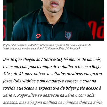
Roger Silva comanda o Atlético-GO contra o Operário-PR no que chamou de
“vitória que nos mostra o caminho” (Guilherme Alves / O Popular)
Desde que chegou ao Atlético-GO, há menos de um mês,
e mesmo com pouco tempo de trabalho, o técnico Roger
Silva, de 41 anos, obteve resultados positivos em quatro
jogos (três vitórias e um empate) e começa a criar na
torcida atleticana a expectativa de brigar pelo acesso à
Série A. Roger Silva se destacou na Série C com dois
acessos, mas só agora melhora os números dele na Série