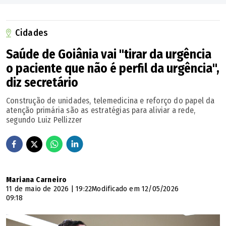
carreira?
Cidades
Esse lugar sempre esteve aqui, sempre foi nosso. Mas, em
alguma hora, precisamos avançar, também. Precisamos
Saúde de Goiânia vai "tirar da urgência
jogar um pouco mais para a frente, precisamos voltar a
o paciente que não é perfil da urgência",
dominar cenários e vencer campeonatos. Fico feliz
diz secretário
quando vejo o (Fernando) Diniz colocando o Corinthians
Construção de unidades, telemedicina e reforço do papel da
jogando para frente, quando vejo Rogério (Ceni) tentando
atenção primária são as estratégias para aliviar a rede,
segundo Luiz Pellizzer
fazer o Bahia ser extremamente ofensivo, o Jair Ventura,
que tinha fama de jogar na retranca, fazer o Vitória jogar
seguro, o (Vagner) Mancini fazendo grande trabalho no
Red Bull Bragantino. Esse lugar é nosso. Temos de nos
Mariana Carneiro
impor, sentar nas cadeiras e fazer bons trabalhos, que vão
11 de maio de 2026 | 19:22
Modificado em 12/05/2026
09:18
nos credenciar para estar nas grandes equipes, nas
grandes potências (países). Quando tivermos as