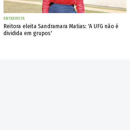
ano.
ENTREVISTA
Reitora eleita Sandramara Matias: 'A UFG não é
dividida em grupos'
Roger Silva abraça atacante Marrony após jogador marcar gol no Accioly
(Guilherme Alves / O Popular)
Você acredita que seja o momento de o treinador
brasileiro retomar o protagonismo em termos de