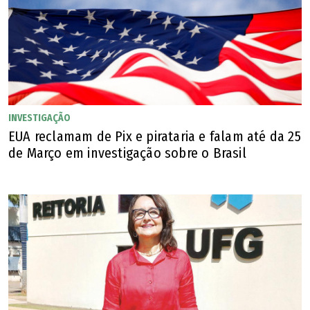
Goiânia?
Bons. Sou um cara muito caseiro. A minha família esteve
aqui, comigo, no último final de semana. Gosto de sair
para jantar à noite, conhecer restaurantes. É um prazer
que tenho. Também tenho o hábito de ir à igreja, gosto da
INVESTIGAÇÃO
minha e de falar com o homem lá de cima. Gosto de
EUA reclamam de Pix e pirataria e falam até da 25
trabalhar isso no meu coração e na minha mente. Tenho
de Março em investigação sobre o Brasil
adorado a cidade, que se parece muito com Campinas
(SP). Tem um povo que me recebeu muito bem, num
apartamento bem legal. Tenho me sentido abraçado, com
carinho. É um início muito promissor, mas sempre com os
pés no chão. O futebol é muito rápido. Espero que esse
momento possa durar muito tempo, que possamos
desfrutar de vitórias e conquistar o acesso no final do