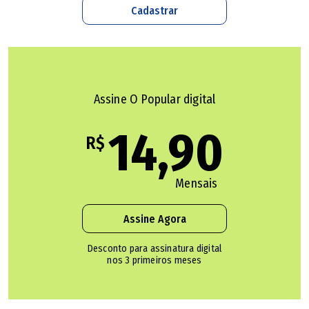
Cadastrar
segundo aspecto, também importante, é uma declaração
que vem do Estado brasileiro de que não dá conta de
apurar e punir desvios e ele privatiza a luta contra a
corrupção.
Assine O Popular digital
Como ocorre isso?
14,90
R$
Transferindo à iniciativa privada condutas antes
genéricas, como crimes contra a administração pública.
Mensais
Vemos com mais força nos vários acordos de leniência da
Lava Jato, programas de leniência do CAD, a Controladoria
Assine Agora
Geral da União atuando de forma mais incisiva, até porque
Desconto para assinatura digital
ela é o ente responsável pela lei por processar
nos 3 primeiros meses
procedimentos administrativos em relação a empresas
que cometem esses desvios. Mas os resultados virão mais