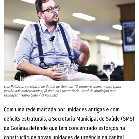
oportunidades, buscar obter grandes resultados. A
globalização também existe, está tudo certo. Estamos
voltando para o Japão, para a Arábia com o (Fábio) Carille
(no Al-Fayha), estamos no México com o (André) Jardine.
Então, não dá para chegar aqui e dizer que (o mercado
nacional) só pode ter (técnico) brasileiro, porque os
outros mercados estão abertos para nós também.
Você fez uma referência especial ao repórter Pedro
Paulo Lemes, da TV Anhanguera, na coletiva de
Luiz Pellizzer, secretário de Saúde de Goiânia: "O primeiro chamamento (para
gestão das maternidades) já está na Procuradoria-Geral do Município para
apresentação no clube. Ele tem deficiência visual,
validação” (Fábio Lima / O Popular)
como a sua filha, Giulia. Você sabia algo sobre ele?
Com uma rede marcada por unidades antigas e com
déficits estruturais, a Secretaria Municipal de Saúde (SMS)
Não, não sabia. Não conhecia o Pedro, não conhecia o
de Goiânia defende que tem concentrado esforços na
trabalho dele. Vivo isso em casa e sei o tanto de barreiras
construção de novas unidades de urgência na capital.
que eles (deficientes visuais) avançam, quebram, quando