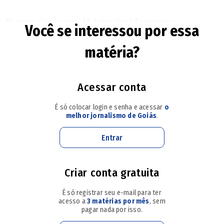
Nesses cinco anos, já é possível fazer uma
Você se interessou por essa
avaliação?
matéria?
O aspecto mais positivo é internalização de uma cultura
que não era nossa, que é a de boas práticas na relação
Acessar conta
entre a iniciativa privada e a pública. Temos uma herança
É só colocar login e senha e acessar
o
do patrimonialismo, em que a separação nunca foi muito
melhor jornalismo de Goiás
.
clara. A Lei anticorrupção veio por pressão de organismos
Entrar
internacionais, como OCDE e ONU, acordos firmados na
década de 90.
Criar conta gratuita
Mas muda-se uma cultura com lei?
É só registrar seu e-mail para ter
acesso a
3 matérias por mês
, sem
Não muda, mas é uma a lei que partiu do Estado como
pagar nada por isso.
uma política pública, no sentido de ser um marco. O