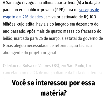
A Saneago revogou na última quarta-feira (5) a licitação
para parceria público-privada (PPP) para os
serviços de
esgoto em 216 cidades
, em valor estimado de R$ 10,3
bilhões, cujo edital havia sido lançado em dezembro do
ano passado. Após mais de quatro meses do fracasso do
leilão, marcado para 25 de março, a estatal do governo de
Goiás alegou necessidade de reformulação técnica
abrangente do projeto original.
O leilão na Bolsa de Valores (B3), em São Paulo, foi
cancelado no dia 24 de março diante da falta de interesse
das empresas em dois dos três lotes (divididos por
Você se interessou por essa
microrregiões de saneamento). No único lote em que
matéria?
houve proposta, o consórcio (Águas do Cerrado, formado
pela Quebec Ambiental, São Bento Upside e Sistemma) foi