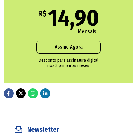
14,90
R$
Empresa celebrou contrato fraudulento com Saneago
no valor de R$ 4 milhões, diz MP-GO
Mensais
Após suspeita, Caiado indica novo diretor para a
Assine Agora
Saneago
Desconto para assinatura digital
nos 3 primeiros meses
A Saneago afirma que as contribuições indicam a
impossibilidade de aproveitamento do processo anterior.
"Diante da magnitude das alterações identificadas,
conclui-se que os documentos que instruíram a
concorrência encontram-se tecnicamente superados, não
sendo recomendável sua reutilização para a continuidade
do certame", diz a justificativa da empresa.
Newsletter