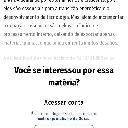
eles são essenciais para a transição energética e o
desenvolvimento da tecnologia. Mas, além de incrementar
a extração, será necessário elevar o índice de
processamento interno, deixando de exportar apenas
matérias-primas, o que ainda enfrenta muitos desafios.
A estimativa é de um acréscimo de R$ 192,1 bilhões ao
Produto Interno Bruto (PIB) brasileiro, além da geração de
Você se interessou por essa
750 mil novos empregos até 2050. O estudo compara dois
matéria?
caminhos para o desenvolvimento da cadeia de minerais
críticos e terras raras no Brasil. No primeiro, os
investimentos são financiados majoritariamente por
Acessar conta
capital doméstico e a produção permanece voltada mais à
É só colocar login e senha e acessar
o
exportação, com baixa agregação de valor no País. Nesse
melhor jornalismo de Goiás
.
cenário, o impacto sobre o PIB alcança R$ 128,7 bilhões,