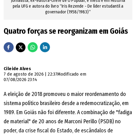
Jornalista, ex-editora-chefe de O Popular, é mestre em História
técnica, transparente e em conformidade com a
pela UFG e autora do livro “Iris Rezende - De líder estudantil a
governador (1958/1983)”
legislação, mantendo como objetivo central a
universalização do esgotamento sanitário no Estado de
Quatro forças se reorganizam em Goiás
Goiás", afirmou a empresa na nota.
Cileide Alves
7 de agosto de 2026 | 22:37
Modificado em
07/08/2026 23:14
A eleição de 2018 promoveu o maior reordenamento do
sistema político brasileiro desde a redemocratização, em
1989. Em Goiás não foi diferente. A combinação de "fadiga
de material" de 20 anos de Marconi Perillo (PSDB) no
poder, da crise fiscal do Estado, de escândalos de