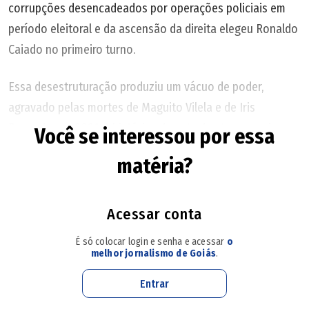
corrupções desencadeados por operações policiais em
período eleitoral e da ascensão da direita elegeu Ronaldo
Caiado no primeiro turno.
Essa desestruturação produziu um vácuo de poder,
agravado pelas mortes de Maguito Vilela e de Iris
(Arte/O Popular)
Rezende, em 2021. A histórica derrota dos tucanos riscou
Você se interessou por essa
o grupo do jogo político. A resistência do MDB, testado na
matéria?
oposição por 20 anos, deu sinais de enfraquecimento. Por
fim, a direita se organizou e assumiu o próprio espaço
político.
Acessar conta
É só colocar login e senha e acessar
o
Depois daquela eleição, o jornalista Vassil Oliveira e eu
melhor jornalismo de Goiás
.
olhamos para a destruição e nos perguntamos: "Quais
Entrar
forças políticas vão renascer e assumir o comando da