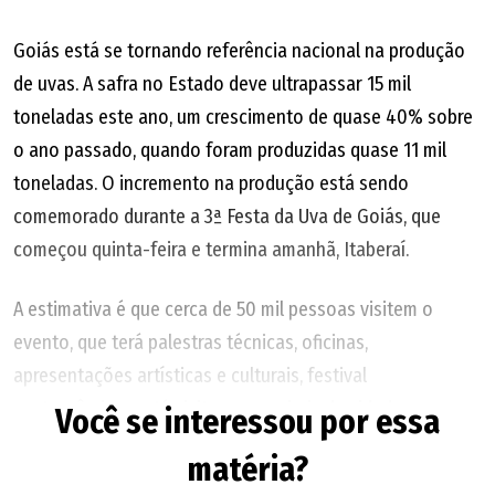
Goiás está se tornando referência nacional na produção
de uvas. A safra no Estado deve ultrapassar 15 mil
toneladas este ano, um crescimento de quase 40% sobre
o ano passado, quando foram produzidas quase 11 mil
toneladas. O incremento na produção está sendo
comemorado durante a 3ª Festa da Uva de Goiás, que
começou quinta-feira e termina amanhã, Itaberaí.
A estimativa é que cerca de 50 mil pessoas visitem o
evento, que terá palestras técnicas, oficinas,
apresentações artísticas e culturais, festival
gastronômico e até visitas a parreirais da cidade.
Você se interessou por essa
matéria?
O presidente da Associação dos Produtores de Uva e