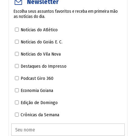
Newsletter
Escolha seus assuntos favoritos e receba em primeira mão
as notícias do dia.
Notícias do Atlético
Trecho da BR-153 em Anápolis terá interdições para
implantação de lombadas físicas​
Notícias do Goiás E. C.
Helicópteros que colidiram no Rio estavam em rotas e
Notícias do Vila Nova
níveis coincidentes, diz relatório da Aeronáutica​
Destaques do Impresso
Podcast Giro 360
Economia Goiana
Edição de Domingo
Crônicas da Semana