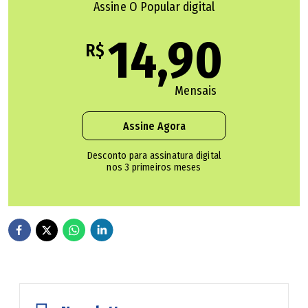
Assine O Popular digital
aeronaves, do sistema de drenagem e das demais
estruturas exigidas para a homologação do aeródromo. A
14,90
R$
obra do terminal de passageiros deve ser finalizada em
2027.
Mensais
Assine Agora
Desconto para assinatura digital
nos 3 primeiros meses
()
()