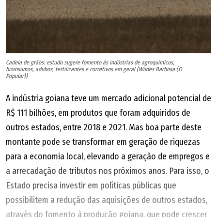
Cadeia de grãos: estudo sugere fomento às indústrias de agroquímicos,
bioinsumos, adubos, fertilizantes e corretivos em geral (Wildes Barbosa (O
Popular))
A indústria goiana teve um mercado adicional potencial de
R$ 111 bilhões, em produtos que foram adquiridos de
outros estados, entre 2018 e 2021. Mas boa parte deste
montante pode se transformar em geração de riquezas
para a economia local, elevando a geração de empregos e
a arrecadação de tributos nos próximos anos. Para isso, o
Estado precisa investir em políticas públicas que
possibilitem a redução das aquisições de outros estados,
através do fomento à produção goiana, que pode crescer