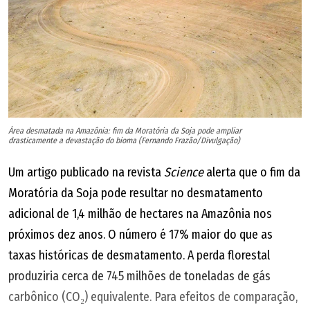
Área desmatada na Amazônia: fim da Moratória da Soja pode ampliar
drasticamente a devastação do bioma (Fernando Frazão/Divulgação)
Um artigo publicado na revista
Science
alerta que o fim da
Moratória da Soja pode resultar no desmatamento
adicional de 1,4 milhão de hectares na Amazônia nos
próximos dez anos. O número é 17% maior do que as
taxas históricas de desmatamento. A perda florestal
produziria cerca de 745 milhões de toneladas de gás
carbônico (CO₂) equivalente. Para efeitos de comparação,