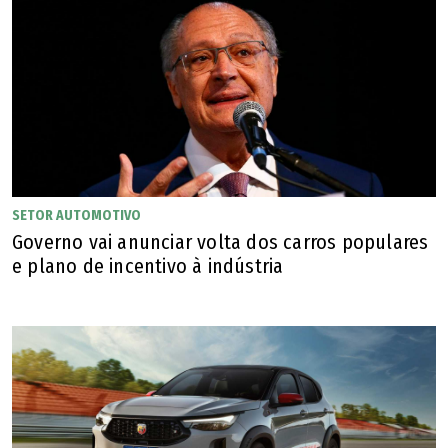
assinantes. ***
CITROËN
Os últimos oito números de chassis envolvidos (não
sequenciais) são SB547003 a SB547150 para o Basalt e
SB546266 a SB546303 para o Aircross.
SETOR AUTOMOTIVO
Governo vai anunciar volta dos carros populares
Outras informações podem ser obtidas pelo site da
e plano de incentivo à indústria
Citroën ou pelo SAC por meio do telefone 0800 011 8088,
de segunda a sexta-feira das 8h às 20h.
FIAT
Os chassis envolvidos (não sequenciais) são os de final