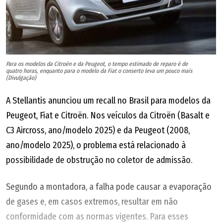
Para os modelos da Citroën e da Peugeot, o tempo estimado de reparo é de
quatro horas, enquanto para o modelo da Fiat o conserto leva um pouco mais
(Divulgação)
A Stellantis anunciou um recall no Brasil para modelos da
Peugeot, Fiat e Citroën. Nos veículos da Citroën (Basalt e
C3 Aircross, ano/modelo 2025) e da Peugeot (2008,
ano/modelo 2025), o problema está relacionado à
possibilidade de obstrução no coletor de admissão.
Segundo a montadora, a falha pode causar a evaporação
de gases e, em casos extremos, resultar em não
conformidade com as normas vigentes. Para esses