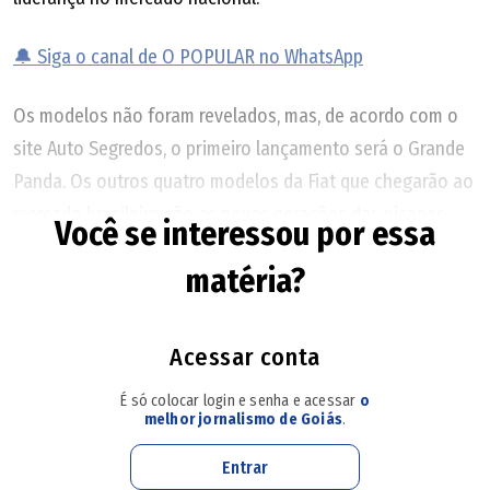
🔔 Siga o canal de O POPULAR no WhatsApp
Os modelos não foram revelados, mas, de acordo com o
site Auto Segredos, o primeiro lançamento será o Grande
Panda. Os outros quatro modelos da Fiat que chegarão ao
mercado brasileiro são as novas gerações das picapes
Você se interessou por essa
Strada e Toro e do Fastback.
matéria?
Além disso, a marca deverá lançar um SUV de 7 lugares,
segundo apuração da revista Auto Esporte. Todos os
Acessar conta
modelos deverão ser produzidos em Betim, com exceção
É só colocar login e senha e acessar
o
da Toro que, atualmente, é feita em Goiana (PE).
melhor jornalismo de Goiás
.
Entrar
Como é o Jeep Compass de quase R$ 300 mil