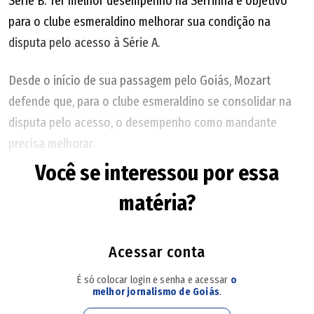
Série B. Ter melhor desempenho na Serrinha é objetivo
para o clube esmeraldino melhorar sua condição na
disputa pelo acesso à Série A.
Desde o início de sua passagem pelo Goiás, Mozart
defende que, para o clube esmeraldino se consolidar na
disputa pelo acesso, o desempenho como mandante
precisa melhorar.
Você se interessou por essa
No 1º turno, em nove partidas, o Goiás registrou
matéria?
aproveitamento de 59,3% em casa. Foram cinco vitórias,
um empate e três derrotas no estádio Hailé Pinheiro.
Acessar conta
Foi o sétimo melhor desempenho como mandante entre
É só colocar login e senha e acessar
o
os 20 clubes da Série B no 1º turno, atrás de
melhor jornalismo de Goiás
.
Novorizontino (63%), Operário-PR (70%), Juventude