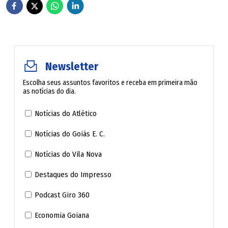
trajetória. Cria da base do Internacional e com passagem
pela Aparecidense, o volante agora chega para disputar a
Série B pela 1ª vez na carreira.
"Essas expectativas eu sempre soube que iria ter em
Newsletter
relação ao meu pai, por tudo o que ele fez no futebol, mas
Escolha seus assuntos favoritos e receba em primeira mão
eu sou o Enzo, ele foi o Fernando, são duas pessoas
as notícias do dia.
diferentes. Apesar de eu ter um orgulho enorme de ser
Notícias do Atlético
filho dele, estou em busca da minha história, de
Notícias do Goiás E. C.
conquistar o meu espaço no futebol", concluiu.
Notícias do Vila Nova
Destaques do Impresso
Podcast Giro 360
Economia Goiana