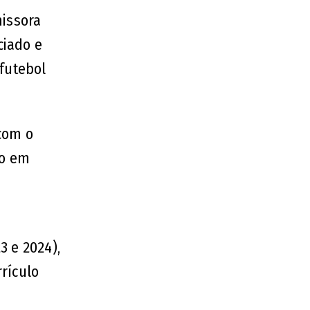
missora
ciado e
 futebol
com o
no em
s
3 e 2024),
rículo