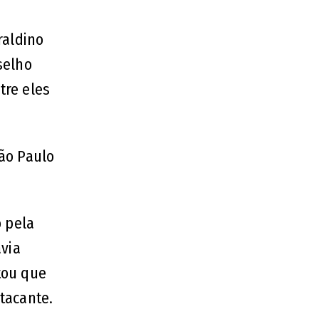
raldino
selho
tre eles
ão Paulo
o pela
avia
tou que
tacante.