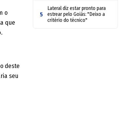
Lateral diz estar pronto para
m o
5
estrear pelo Goiás: "Deixo a
critério do técnico"
ta que
.
io deste
ria seu