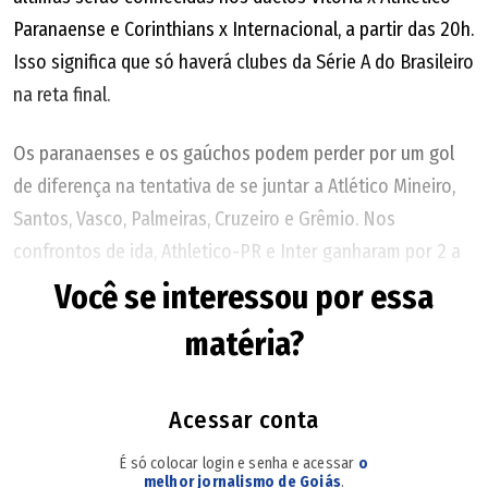
Paranaense e Corinthians x Internacional, a partir das 20h.
Isso significa que só haverá clubes da Série A do Brasileiro
na reta final.
Os paranaenses e os gaúchos podem perder por um gol
de diferença na tentativa de se juntar a Atlético Mineiro,
Santos, Vasco, Palmeiras, Cruzeiro e Grêmio. Nos
confrontos de ida, Athletico-PR e Inter ganharam por 2 a
0.
Você se interessou por essa
matéria?
JOGOS DE VOLTA
Depois de quatro jogos de ida das oitavas de final terem
terminado em 0 a 0, os ataques lembraram o caminho do
Acessar conta
gol.
É só colocar login e senha e acessar
o
melhor jornalismo de Goiás
.