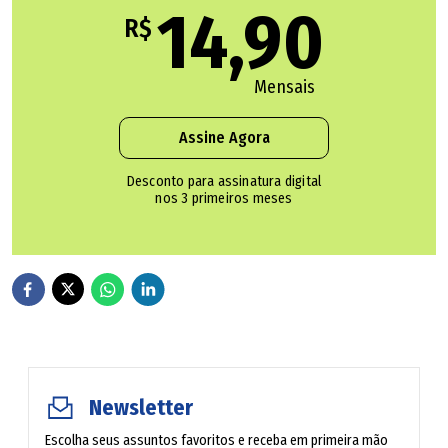
14,90
uma aposta no futebol brasileiro. O projeto dele é
R$
conseguir projeção na carreira e, no perfil do Atlético-GO,
pode se encaixar neste momento.
Mensais
"O objetivo foi trazer o jogador (Kahiser Lenis) numa
Assine Agora
condição financeira muito boa. A prioridade foi essa.
Desconto para assinatura digital
Segundo, tem potencial interessante. Então, é uma
nos 3 primeiros meses
situação que pode nos ajudar (taticamente). Se o
Matheusinho, meia-atacante rápido e que chegou
recentemente, jogar de meia, ele (Kahiser Lenis) pode
atuar como atacante de lado. No desenho tático de
equipe e de elenco, ele (Kahiser lenis) coube", justificou o
presidente do Atlético-GO, Adson Batista.
Newsletter
Segundo o dirigente, a indicação chegou ao clube e,
Escolha seus assuntos favoritos e receba em primeira mão