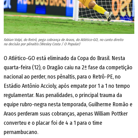
Fabian Volpi, do Retrô, pega cobrança de Araos, do Atlético-GO, no canto direito
na decisão por pênaltis (Wesley Costa / O Popular)
O Atlético-GO está eliminado da Copa do Brasil. Nesta
quarta-feira (12), o Dragão caiu na 2ª fase da competição
nacional ao perder, nos pênaltis, para o Retrô-PE, no
Estádio Antônio Accioly, após empate por 1 a 1 no tempo
regulamentar. Nas penalidades, o principal trauma da
equipe rubro-negra nesta temporada, Guilherme Romão e
Araos perderam suas cobranças, apenas William Pottker
converteu e o placar foi de 4 a 1 para o time
pernambucano.