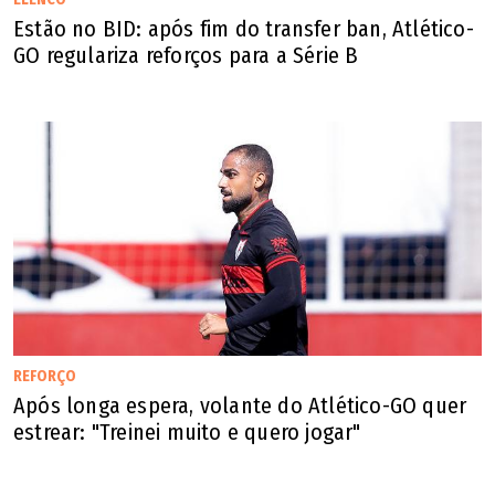
vaga ao vencerem, fora de casa, por 1 a 0 o Remo e o
Estão no BID: após fim do transfer ban, Atlético-
Juventude, respectivamente.
GO regulariza reforços para a Série B
REFORÇO
Após longa espera, volante do Atlético-GO quer
estrear: "Treinei muito e quero jogar"