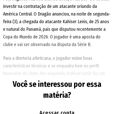
investir na contratação de um atacante oriundo da
América Central. O Dragão anunciou, na noite de segunda-
feira (3), a chegada do atacante Kahiser Lenis, de 25 anos
e natural do Panamá, país que disputou recentemente a
Copa do Mundo de 2026. O jogador é uma aposta do
clube e vai ser observado na disputa da Série B.
Para a diretoria atleticana, o jogador reúne boas
características técnicas e se enquadra bem no perfil
financeiro do clube. Por enquanto, Kahiser Lenis faz um
trabalho no CT do Dragão de recondicionamento físico,
Você se interessou por essa
pois não vinha atuando regularmente pelo Deportivo
matéria?
Pereira, da Colômbia, seu último clube. Antes, havia jogado
pelo Jaguare de Córdoba, clube também do futebol
colombiano.
Acessar conta