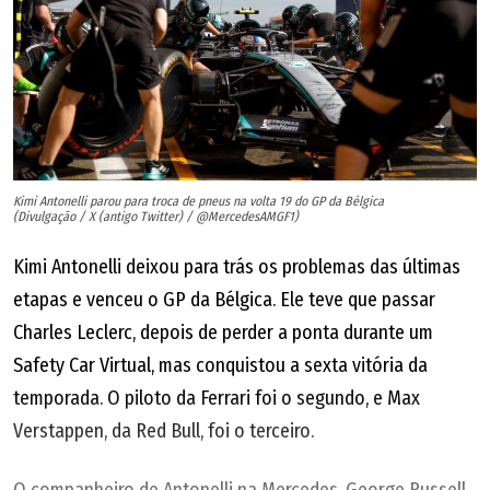
Kimi Antonelli parou para troca de pneus na volta 19 do GP da Bélgica
(Divulgação / X (antigo Twitter) / @MercedesAMGF1)
Kimi Antonelli deixou para trás os problemas das últimas
etapas e venceu o GP da Bélgica. Ele teve que passar
Charles Leclerc, depois de perder a ponta durante um
Safety Car Virtual, mas conquistou a sexta vitória da
temporada. O piloto da Ferrari foi o segundo, e Max
Verstappen, da Red Bull, foi o terceiro.
O companheiro de Antonelli na Mercedes, George Russell,