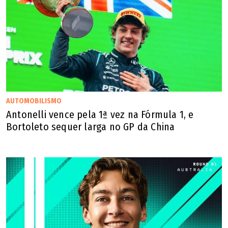
7º - Lando Norris (McLaren)
8º - Gabriel Bortoleto (Audi)
9º - Arvin Lindblad (Racing Bulls)
10º - Franco Colapinto (Alpine)
AUTOMOBILISMO
Antonelli vence pela 1ª vez na Fórmula 1, e
11º - Pierre Gasly (Alpine)
Bortoleto sequer larga no GP da China
12º - Liam Lawson (Racing Bulls)
13º - Nico Hulkenberg (Audi)
14º - Oliver Bearman (Haas)