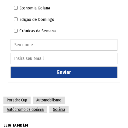
Goiânia.
Economia Goiana
"Tão logo sejam definidos os ajustes no calendário da
Edição de Domingo
temporada 2026, serão informados pela categoria. Neste
Crônicas da Semana
ano já foram realizadas corridas em Interlagos, Velocitta,
Algarve (Portugal) e Le Mans (França)", informou a
categoria.
Enviar
Porsche Cup
Automobilismo
Autódromo de Goiânia
Goiânia
LEIA TAMBÉM