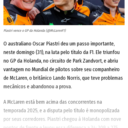
Piastri vence o GP da Holanda (@McLarenF1)
O australiano Oscar Piastri deu um passo importante,
neste domingo (31), na luta pelo título da F1. Ele triunfou
no GP da Holanda, no circuito de Park Zandvort, e abriu
vantagem no Mundial de pilotos sobre seu companheiro
de McLaren, o britânico Lando Norris, que teve problemas
mecânicos e abandonou a prova.
A McLaren está bem acima das concorrentes na
temporada 2025, e a disputa pelo título é monopolizada
por seus corredores. Piastri chegou à Holanda com nove
pontos de frente e levou essa diferença a 34: 309 a 275.