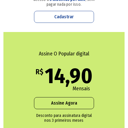
decidiu o que vai fazer.
pagar nada por isso.
Cadastrar
A Stock Car chegou à metade da temporada no último
final de semana. Antes da etapa que estava prevista para
Goiânia, a categoria possui etapas em Santa Cruz do Sul
(RS), Chapecó (SC) e Brasília (DF).
Assine O Popular digital
Porsche Cup
14,90
R$
"Diante da impossibilidade de receber a pista em
condições para realizar as etapas 3 e 8 do calendário
Mensais
2026 com os padrões de segurança e promoção de
evento consagrados pela categoria em mais de duas
Assine Agora
décadas, a Porsche Cup Brasil C6 Bank comunica que não
Desconto para assinatura digital
irá correr em Goiânia na atual temporada", publicou a
nos 3 primeiros meses