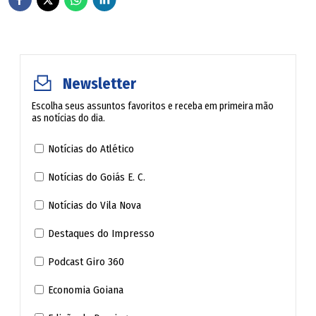
Esteban Ocon (Haas/Ferrari)
Franco Colapinto (Alpine/Renault)
Newsletter
Escolha seus assuntos favoritos e receba em primeira mão
Liam Lawson (Racing Bulls/Honda RBPT)
as notícias do dia.
Carlos Sainz (Williams/Mercedes)
Notícias do Atlético
Notícias do Goiás E. C.
Nico Hülkenberg (Sauber/Ferrari)
Notícias do Vila Nova
Gabriel Bortoleto (Sauber/Ferrari)
Destaques do Impresso
Kimi Antonelli (Mercedes)
Podcast Giro 360
Economia Goiana
Pierre Gasly (Alpine/Renault)