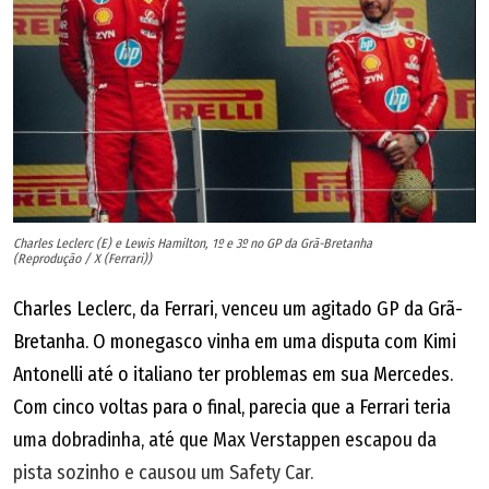
Charles Leclerc (E) e Lewis Hamilton, 1º e 3º no GP da Grã-Bretanha
(Reprodução / X (Ferrari))
Charles Leclerc, da Ferrari, venceu um agitado GP da Grã-
Bretanha. O monegasco vinha em uma disputa com Kimi
Antonelli até o italiano ter problemas em sua Mercedes.
Com cinco voltas para o final, parecia que a Ferrari teria
uma dobradinha, até que Max Verstappen escapou da
pista sozinho e causou um Safety Car.