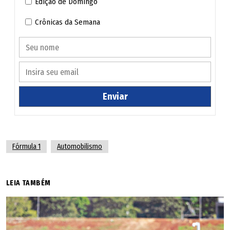
Não terminaram
Edição de Domingo
Crônicas da Semana
Lando Norris (McLaren/Mercedes)
Charles Leclerc (Ferrari)
Lewis Hamilton (Ferrari)
Enviar
Fórmula 1
Automobilismo
LEIA TAMBÉM