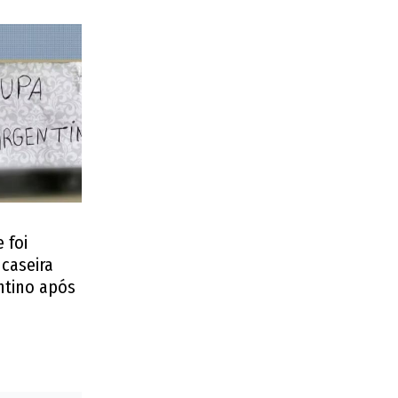
 foi
caseira
ntino após