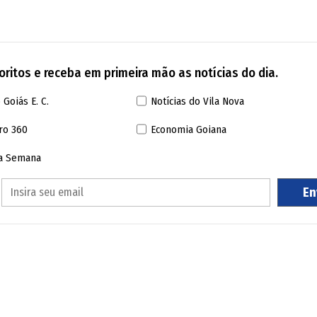
 acessório possuem uma camada com peso equival
bricante utilizou contrapesos na parte oposta. O 
ritos e receba em primeira mão as notícias do dia.
 Goiás E. C.
Notícias do Vila Nova
ro 360
Economia Goiana
da Semana
En