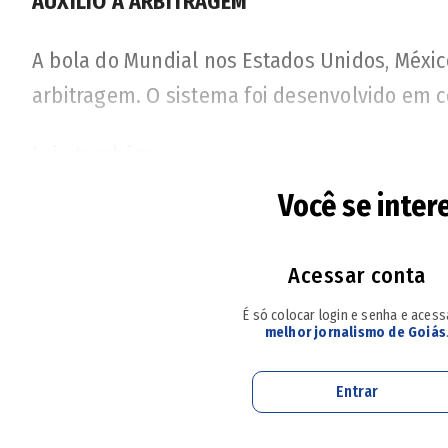
AUXÍLIO À ARBITRAGEM
A bola do Mundial nos Estados Unidos, Méxic
arbitragem. O sistema foi desenvolvido em 
Leia também
Você se inter
+Em sua estreia, técnico do Vila Nova lamen
A Tecnologia de Bola Conectada envia dados
Acessar conta
uma combinação com o GPS dos jogadores e us
É só colocar login e senha e aces
melhor jornalismo de Goiás
serão mais rápidas.
Entrar
Outro detalhe que a tecnologia pode ajudar 
duvidosos sobre jogadas envolvendo desvio