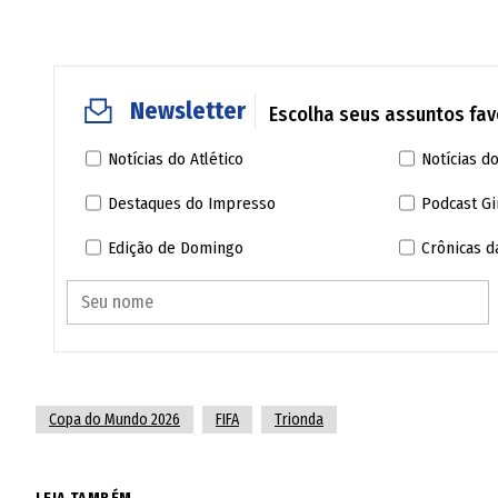
longe do centro. Os outros três painéis do
Para garantir a estabilidade da Trionda, a fa
Newsletter
deixar a bola equilibrada durante a ação.
Escolha seus assuntos favo
Notícias do Atlético
Notícias do
Destaques do Impresso
Podcast Gi
Edição de Domingo
Crônicas 
Copa do Mundo 2026
FIFA
Trionda