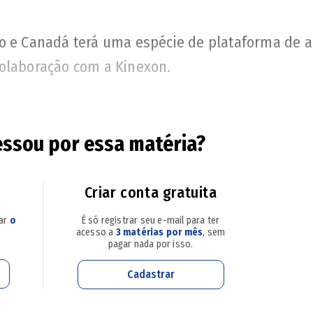
o e Canadá terá uma espécie de plataforma de a
colaboração com a Kinexon.
essou por essa matéria?
ta erros e projeta ajustes no time
 precisos em tempo real ao sistema de VAR. Ass
Criar conta gratuita
o de inteligência artificial, as decisões de im
sar
o
É só registrar seu e-mail para ter
.
acesso a
3 matérias por mês
, sem
pagar nada por isso.
Cadastrar
é em relação aos toques na bola, auxiliando em 
s com a mão.