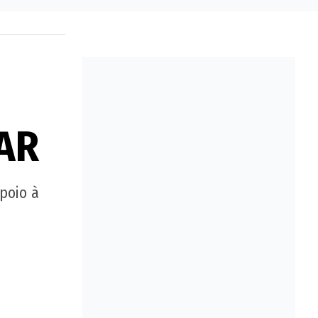
VAR
poio à