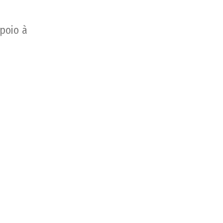
poio à
im, em
pedimento
lances