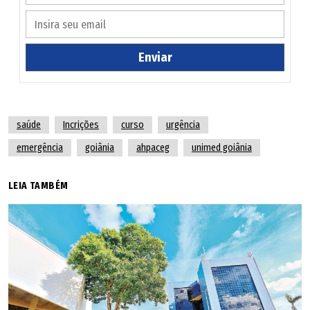
Enviar
saúde
Incrições
curso
urgência
emergência
goiânia
ahpaceg
unimed goiânia
LEIA TAMBÉM