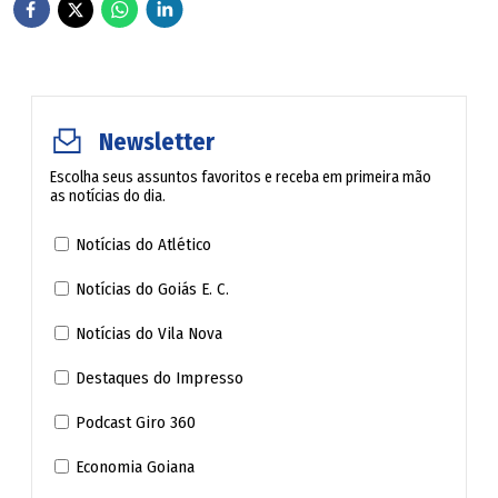
candidatos ao Palácio das Esmeraldas serão convidados a
apresentar propostas para enfrentar problemas
estruturais e desafios estratégicos de Goiás.
Newsletter
Com esse conjunto de iniciativas, O POPULAR busca
ampliar o espaço para o debate de ideias e oferecer aos
Escolha seus assuntos favoritos e receba em primeira mão
as notícias do dia.
eleitores informações qualificadas para acompanhar,
comparar propostas e formar sua decisão antes do
Notícias do Atlético
primeiro turno do pleito, marcado para dia 4 de outubro.
Notícias do Goiás E. C.
Notícias do Vila Nova
Destaques do Impresso
Podcast Giro 360
Economia Goiana