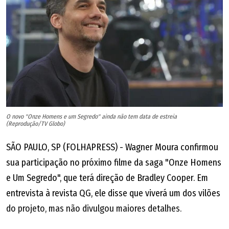
Mais informações:
@ouvefestival
PROGRAMAÇÃO
Abertura: Quarta-feira, dia 5 --- 19h30
Filme: As Dores do Mundo -- Hyldon
Direção: Emílio Domingos e Felipe David Rodrigues
Show: Hyldon --- Na Rua, na Chuva, na Fazenda -- 50 anos
O novo "Onze Homens e um Segredo" ainda não tem data de estreia
(Reprodução/TV Globo)
Quinta-feira, dia 6 --- 19h30
SÃO PAULO, SP (FOLHAPRESS) - Wagner Moura confirmou
Filme: Dolores Duran -- O Coração da Noite
sua participação no próximo filme da saga "Onze Homens
Direção: Juliana Baraúna e Igor Miguel
e Um Segredo", que terá direção de Bradley Cooper. Em
Show: Cláudia Vieira canta Dolores
entrevista à revista QG, ele disse que viverá um dos vilões
do projeto, mas não divulgou maiores detalhes.
Sexta-feira, dia 7 --- 19h30