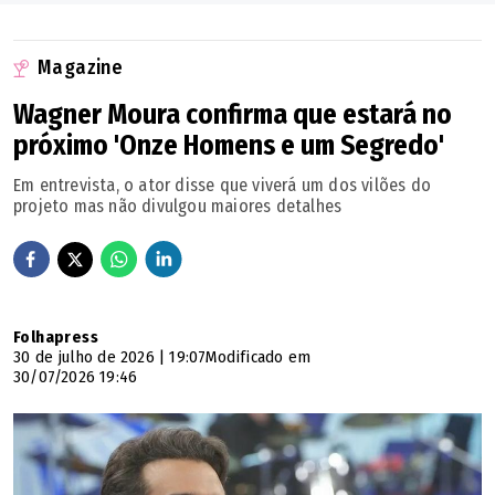
SERVIÇO
Magazine
Evento:
OUVE Festival - Música para ver e ouvir
Wagner Moura confirma que estará no
próximo 'Onze Homens e um Segredo'
Data:
Em entrevista, o ator disse que viverá um dos vilões do
projeto mas não divulgou maiores detalhes
5 a 8 de agosto de 2026
Local:
Folhapress
Teatro Sesi -- Avenida João Leite, 1013, Setor Santa
30 de julho de 2026 | 19:07
Modificado em
Genoveva
30/07/2026 19:46
Entrada gratuita, mediante doação de 1kg de
alimento não perecível