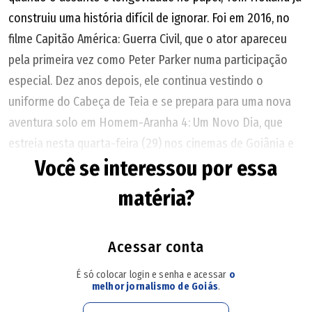
construiu uma história difícil de ignorar. Foi em 2016, no
filme Capitão América: Guerra Civil, que o ator apareceu
pela primeira vez como Peter Parker numa participação
especial. Dez anos depois, ele continua vestindo o
uniforme do Cabeça de Teia e se prepara para uma nova
aventura solo em Homem-Aranha 4: Um Novo Dia, que
estreia nesta quarta-feira (29) nos cinemas de Goiânia e
Você se interessou por essa
Aparecida de Goiânia.
matéria?
Quando vestiu o uniforme pela primeira vez, Tom Holland
tinha apenas 20 anos e ainda era um rosto pouco
conhecido do grande público - ele foi revelado em O
Acessar conta
Impossível (2012), baseado na história real de uma família
É só colocar login e senha e acessar
o
espanhola que estava de férias na Tailândia quando o
melhor jornalismo de Goiás
.
tsunami atingiu o país em 2004. Uma década depois, o