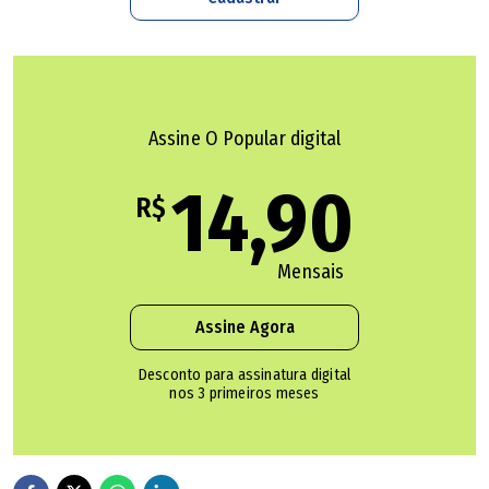
Assine O Popular digital
14,90
R$
Mensais
Assine Agora
Produtora Camila Nunes, do festival de animação Lanterna Mágica (Wesley
Costa / O Popular)
Desconto para assinatura digital
nos 3 primeiros meses
O Lanterna Mágica já passou por locais como o Cine
Cultura e o Lyceu de Goiânia, aportando dessa vez em
uma sala comercial. "As expectativas estão altas para