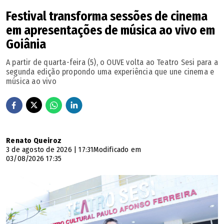
9h - Sessão infantil para escolas
Festival transforma sessões de cinema
10h - Estudo de caso: processo criativo do Mundo Bita
em apresentações de música ao vivo em
14h - Sessão infantil para as escolas
Goiânia
14h - Debate: Composição Musical e Direitos Autorais
A partir de quarta-feira (5), o OUVE volta ao Teatro Sesi para a
18h30 - Mostra Longa Convidado: Sonhos de Clarice
segunda edição propondo uma experiência que une cinema e
música ao vivo
20h - Mostra competitiva internacional
Sexta-feira (22)
9h - Sessão infantil para escolas
10h - Painel internacional de animação
Renato Queiroz
14h - Sessão infantil para as escolas
3 de agosto de 2026 | 17:31
Modificado em
14h - Encontro Mundial de Animação: As Narrativas que
03/08/2026 17:35
Alcançam o Mundo
18h30 - Mostra competitiva nacional
20h - Mostra competitiva internacional
Sábado (23)