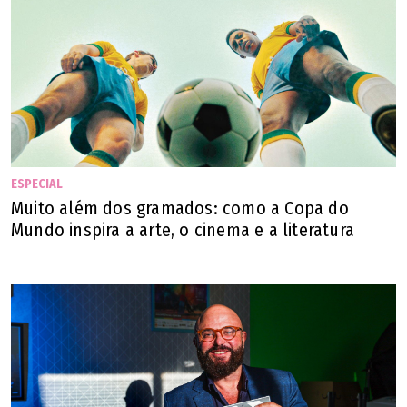
Goiana e duas mostras infantis. A Mostra de Animação
Africana é uma realização em parceria com o Festival
Animage, de Pernambuco, que pretende promover
intercâmbios intercontinentais. Haverá sessões especiais
de longas renomados, como Bizarros Peixes das Fossas
Abissais, de Marcelo Fabri Marão, e Placa Mãe, de Igor
Bastos.
ESPECIAL
Muito além dos gramados: como a Copa do
Além das exibições de filmes, o festival também tem como
Mundo inspira a arte, o cinema e a literatura
um dos eixos principais o do mercado de animação,
contemplado pela programação do Lanterna FIlm Market,
que contém estudos de caso, palestras e debates, além de
promover o encontro entre produtoras, distribuidoras e
animadores. Já o Lanterna Educa é a editoria de
atividades centrada em formação, com oficinas e debates