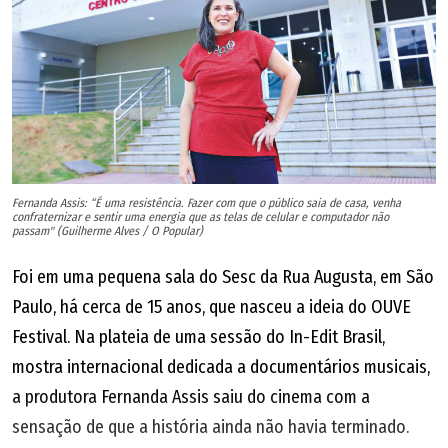
9h - Sessão infantil aberta ao público
10h - Encontro de animação goiana
14h - Mostra Africana: Festival Animage
15h - Mostra Gondwana
15h30 - Bate-papo: Intercâmbios Intercontinentais entre
Animação Africana, Afro Diaspórica e Originária
16h30 - Mostra Panorama de Animação Goiana
Fernanda Assis: “É uma resistência. Fazer com que o público saia de casa, venha
confraternizar e sentir uma energia que as telas de celular e computador não
18h30 - Longa Convidado: Placa Mãe, de Igor Bastos
passam" (Guilherme Alves / O Popular)
21h - Premiação das mostras competitivas do festival e
Foi em uma pequena sala do Sesc da Rua Augusta, em São
do hospital de projetos animados
Paulo, há cerca de 15 anos, que nasceu a ideia do OUVE
Domingo (24)
Festival. Na plateia de uma sessão do In-Edit Brasil,
14h - Sessão Infantil aberta ao público
mostra internacional dedicada a documentários musicais,
15h - Encerramento do festival com apresentação musical
a produtora Fernanda Assis saiu do cinema com a
de Renan Inquérito - Parada Poética
sensação de que a história ainda não havia terminado.