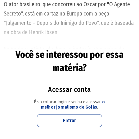
Filme: Lupicínio Rodrigues -- Confissões de um Sofredor
O ator brasileiro, que concorreu ao Oscar por "O Agente
Direção: Alfredo Manevy
Secreto", está em cartaz na Europa com a peça
Show: Grace Carvalho canta Lupicínio
"Julgamento - Depois do Inimigo do Povo", que é baseada
na obra de Henrik Ibsen.
Sábado, dia 8 --- 19h30
Filme: Saudosa Maloca
Segundo o artista, ele deve se juntar às gravações do
Você se interessou por essa
Direção: Pedro Serrano
longa, cujo elenco terá ainda nomes como Margot Robbie
matéria?
Show: Luciana Clímaco canta Adoniran
e o próprio Cooper, após terminar sua turnê nos palcos.
O novo "Onze Homens e um Segredo" ainda não tem data
Acessar conta
de estreia.
É só colocar login e senha e acessar
o
melhor jornalismo de Goiás
.
Entrar