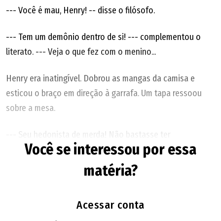
--- Você é mau, Henry! -- disse o filósofo.
--- Tem um demônio dentro de si! --- complementou o
literato. --- Veja o que fez com o menino...
Henry era inatingível. Dobrou as mangas da camisa e
esticou o braço em direção à garrafa. Um tapa ressoou
sobre a mesa.
--- Seu hedonista de merda! Não bastasse ter
Você se interessou por essa
assassinado Dorian e agora você aparece aqui para
caluniar o mais irretocável dos nossos amigos?
matéria?
Aristocrata vagabundo! --- acho que bradei.
Acessar conta
--- A calúnia é incompatível com uma personalidade tão
franca quanto a minha ---, retrucou Henry, fleumático. ---