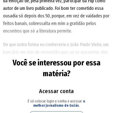
da emoção de, pela primeira vez, participar da Flip como
autor de um livro publicado. Foi bom ter cometido essa
ousadia só depois dos 50, porque, em vez de vaidades por
feitos banais, sobressalta em mim a gratidão pelos
encontros que só a literatura permite.
De que outra forma eu conheceria o João Paulo Vieira, um
bancário em vias de sessentão que, ao se aposentar, deu
vazão ao fabulador que a rotina entre duplicatas, cheques
Você se interessou por essa
e compensações não deixava desabrochar? Que sorte a
matéria?
nossa que o João encontrou tempo para escrever, porque
o homem é um sofisticado inventor de mundos
incandescentes: externos e sobretudo interiores.
Acessar conta
É só colocar login e senha e acessar
o
Na sexta-feira, tão logo o sol se escondeu por trás da
melhor jornalismo de Goiás
.
Serra da Bocaina, conversei com meu companheiro de