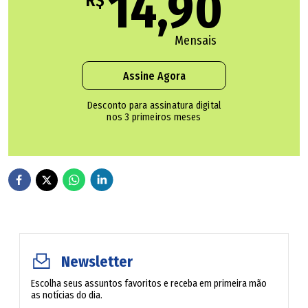
14,90
R$
imperceptível gesto de cabeça e uma cara amarrada de
dar medo.
Mensais
--- Ai, caramba! --- estremeceu o filósofo. -- É o Epicuro!
Assine Agora
O grego aproximou-se a passos curtos. Em pé, cruzou os
Desconto para assinatura digital
nos 3 primeiros meses
dedos das mãos na altura do peito. Baixou os olhos em
direção a Lorde Henry e perguntou, imperturbável:
--- Por que profanas meu mais singelo pensamento?
--- Nunca faria isso. E se fazeis essa pergunta referindo-
se à questão da felicidade, que abordastes na vossa
Newsletter
famosa Carta, saiba que jamais busquei a felicidade.
Quem quer felicidade? Eu sempre busquei o prazer.
Escolha seus assuntos favoritos e receba em primeira mão
as notícias do dia.