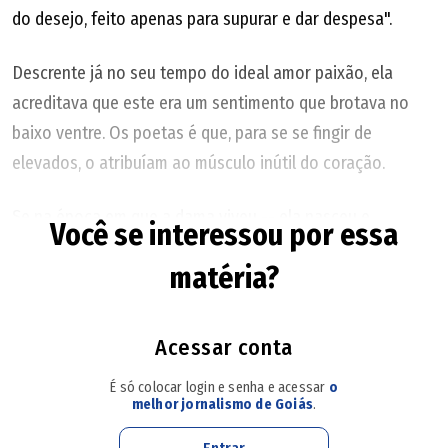
do desejo, feito apenas para supurar e dar despesa".
Descrente já no seu tempo do ideal amor paixão, ela
acreditava que este era um sentimento que brotava no
baixo ventre. Os poetas é que, para se se fingir de
elevados, o atribuíam ao músculo inútil do coração.
Se na época em que a dama viveu -- ela nasceu e
Você se interessou por essa
desencarnou no século 18 -- ela bem teria desalojado de
matéria?
sua caixa toráxica o tal apêndice. Se a medicina já
estivesse tão desenvolvida como agora está, teria de
igual maneira removido algumas das costelas, para afinar
Acessar conta
a cinturinha de vespa.
É só colocar login e senha e acessar
o
melhor jornalismo de Goiás
.
Lasciva e vaidosa, certamente se valeria igualmente dos