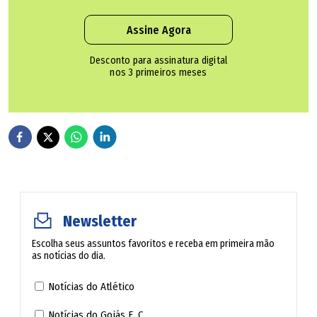
usavam o termo, empregando a expressão "idade crítica"
Assine Agora
para se referir ao término da menstruação. Cresceram-lhe,
é verdade, os bigodes, o que por um lado considerou bom,
Desconto para assinatura digital
nos 3 primeiros meses
já que com mulher de bigode nem o diabo pode.
Finalmente livre dos hormônios desatinados que obrigam
a mulher a servir à natureza -- o tal desejo reprodutivo
disfarçado de amor -- estava pronta a servir à sociedade.
Não teve, porém, tempo de fazê-lo, tampouco de se
dedicar às altas cousas do espírito de que em geral
Newsletter
somente os cavalheiros podiam ocupar-se, pois foi
abatida antes por uma febre pulmonar, já que não podia
Escolha seus assuntos favoritos e receba em primeira mão
as notícias do dia.
contar na época com a penicilina, só mais tarde
descoberta.
Notícias do Atlético
Notícias do Goiás E. C.