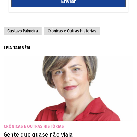
Enviar
partes não têm relação alguma, o encontro é somente
para gerar o bebê e fim. O propósito é que a pessoa
grávida cuide do filho e o doador não tenha qualquer
Gustavo Palmeira
Crônicas e Outras Histórias
relação com a criança.
LEIA TAMBÉM
É como uma clínica de inseminação, mas sem a parte da
clínica, que pode chegar a custar mais de R$ 100 mil. E,
assim, num redemoinho de possibilidades, as pessoas ali
continuam à procura da felicidade. Digo, fertilidade.
CRÔNICAS E OUTRAS HISTÓRIAS
Gente que quase não viaja