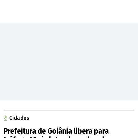
()
A sua candidatura ao Senado auxiliará a do deputado
federal Gustavo Gayer (PL)?
Cidades
Acredito na vitória. Minha análise é a seguinte: Ronaldo
Prefeitura de Goiânia libera para
Caiado tem uma hegemonia em Goiás, mas ela decorre,