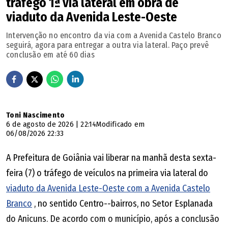
tráfego 1ª via lateral em obra de
em grande parte, do apoio de bolsonaristas a ele. Essa
viaduto da Avenida Leste-Oeste
disputa pelo Senado será entre 30% de caiadistas e 30%
Intervenção no encontro da via com a Avenida Castelo Branco
de bolsonaristas. A disputa não será entre mim e Gracinha,
seguirá, agora para entregar a outra via lateral. Paço prevê
conclusão em até 60 dias
mas sim entre os candidatos do governo e os dois
candidatos do PL.
Arremate:
Toni Nascimento
6 de agosto de 2026 | 22:14
Modificado em
Podcast -
O novo episódio do Giro 360 traz análises e
06/08/2026 22:33
bastidores das convenções partidárias e da definição das
A Prefeitura de Goiânia vai liberar na manhã desta sexta-
chapas dos quatro principais candidatos ao governo
feira (7) o tráfego de veículos na primeira via lateral do
estadual, segundo a última rodada da pesquisa
viaduto da Avenida Leste-Oeste com a Avenida Castelo
Genial/Quaest. O programa já está disponível nas
Branco
, no sentido Centro--bairros, no Setor Esplanada
principais plataformas e trata dos projetos de Daniel
do Anicuns. De acordo com o município, após a conclusão
Vilela, Marconi Perillo, Wilder Morais (PL) e Luis Cesar