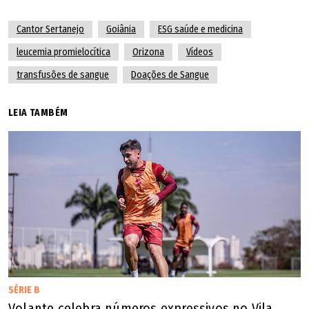
Cantor Sertanejo
Goiânia
ESG saúde e medicina
leucemia promielocítica
Orizona
Vídeos
transfusões de sangue
Doações de Sangue
LEIA TAMBÉM
SÉRIE B
Volante celebra números expressivos no Vila