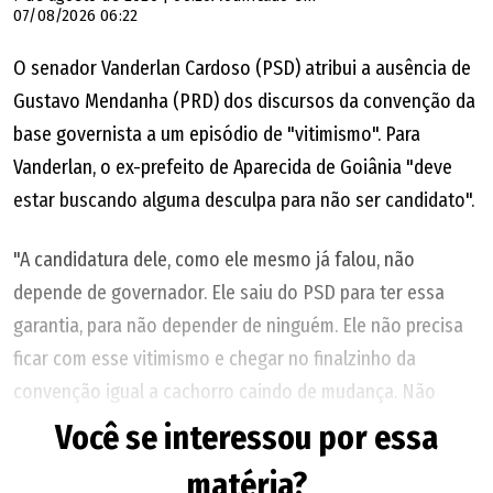
07/08/2026 06:22
O senador Vanderlan Cardoso (PSD) atribui a ausência de
Gustavo Mendanha (PRD) dos discursos da convenção da
base governista a um episódio de "vitimismo". Para
Vanderlan, o ex-prefeito de Aparecida de Goiânia "deve
estar buscando alguma desculpa para não ser candidato".
"A candidatura dele, como ele mesmo já falou, não
depende de governador. Ele saiu do PSD para ter essa
garantia, para não depender de ninguém. Ele não precisa
ficar com esse vitimismo e chegar no finalzinho da
convenção igual a cachorro caindo de mudança. Não
venha por isso na minha conta", dispara.
Você se interessou por essa
matéria?
Mendanha chegou atrasado ao ato político, em um