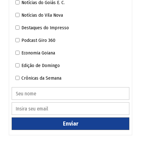
Notícias do Goiás E. C.
promielocítica é uma leucemia grave e de instalação
rápida, mas que, diferente do que se imagina sobre
Notícias do Vila Nova
"câncer no sangue", é uma das formas de câncer mais
Destaques do Impresso
curáveis quando identificada e tratada a tempo, sendo o
Podcast Giro 360
maior risco justamente no atraso do diagnóstico e no
sangramento que pode ocorrer antes do tratamento
Economia Goiana
começar.
Edição de Domingo
Crônicas da Semana
Enviar