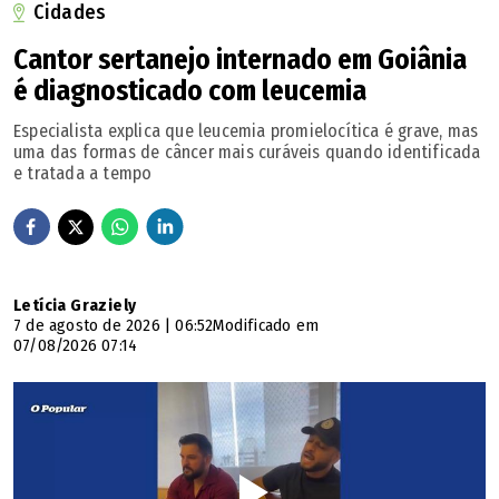
importância que damos a nossa história. Não temos
Cidades
grandes museus, Goiânia não tem museu particular além
Cantor sertanejo internado em Goiânia
do da PUC Goiás. Falta muito pra gente andar para ser
é diagnosticado com leucemia
considerado País de primeiro mundo, especialmente no
Especialista explica que leucemia promielocítica é grave, mas
sentido da valorização da memória e da cultura", comenta
uma das formas de câncer mais curáveis quando identificada
o curador.
e tratada a tempo
SERVIÇO
Exposição: Venerando 360 - Os Vários Lados do Primeiro
Prefeito de Goiânia
Letícia Graziely
7 de agosto de 2026 | 06:52
Modificado em
Abertura: Terça-feira (27), às 19h
07/08/2026 07:14
Visitação: Até 28 de novembro. De segunda a sexta-feira,
das 8h às 17h
Local: Museu Frei Confaloni (antiga Estação Ferroviária)
Entrada gratuita