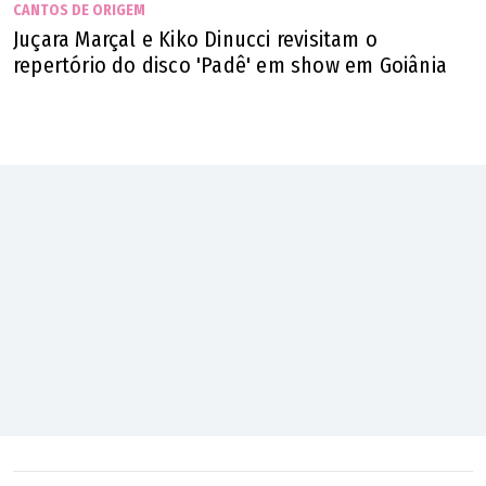
CANTOS DE ORIGEM
Juçara Marçal e Kiko Dinucci revisitam o
repertório do disco 'Padê' em show em Goiânia
(Acervo de família / Divulgação)
No mês em que Goiânia celebra 92 anos, jogar luz sobre a
figura histórica, ainda pouco conhecida pela população,
se torna ainda mais importante. "Quando se fala que o
Brasil é um País de terceiro mundo, é pela pouca