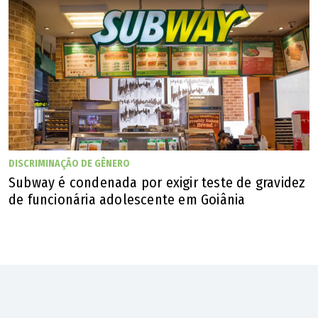
DISCRIMINAÇÃO DE GÊNERO
Alcemir da Luz Carlos Filho, o Eduardo, da dupla com Derick, está sob
Subway é condenada por exigir teste de gravidez
acompanhamento médico e aguarda novos exames, segundo a equipe do artista
de funcionária adolescente em Goiânia
(Reprodução/Instagram de Derick e Eduardo)