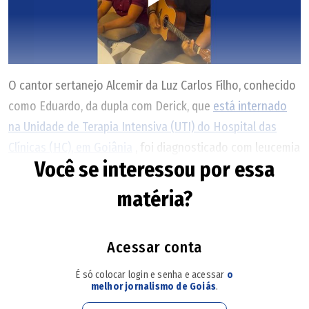
O cantor sertanejo Alcemir da Luz Carlos Filho, conhecido
como Eduardo, da dupla com Derick, que
está internado
na Unidade de Terapia Intensiva (UTI) do Hospital das
Clínicas (HC), em Goiânia
, foi diagnosticado com leucemia
Você se interessou por essa
promielocítica
(entenda sobre a doença abaixo).
Em
comunicado publicado nas redes sociais, o perfil da dupla
matéria?
pediu doações de sangue de qualquer tipo para o
sertanejo.
Acessar conta
Devido ao tratamento, ele precisará de muitas
É só colocar login e senha e acessar
o
transfusões de sangue. Por isso, neste momento,
melhor jornalismo de Goiás
.
o apoio de amigos, fãs, familiares e de quem mais