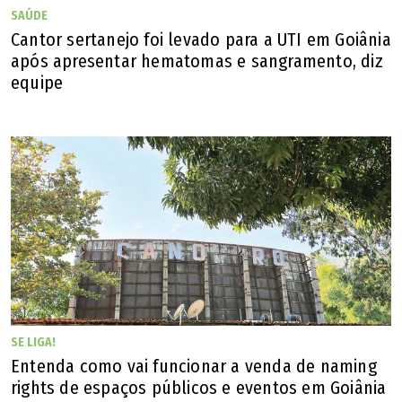
Oséias Varão
SAÚDE
Candidato ao Senado pelo PL
Cantor sertanejo foi levado para a UTI em Goiânia
após apresentar hematomas e sangramento, diz
equipe
SE LIGA!
Entenda como vai funcionar a venda de naming
rights de espaços públicos e eventos em Goiânia