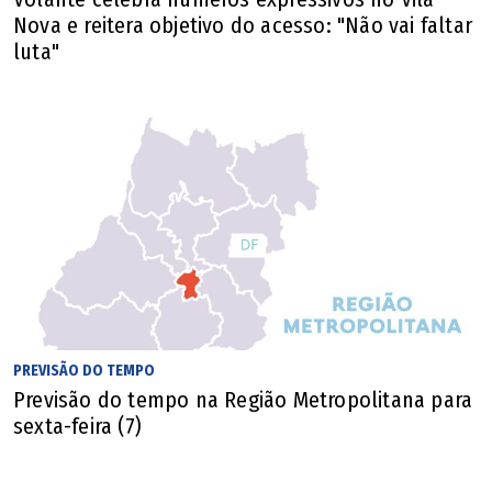
Nova e reitera objetivo do acesso: "Não vai faltar
luta"
Como doar sangue
Local: Hospital das Clínicas (HC/UFG)
Endereço: 1ª Avenida, s/nº, Setor Leste
Universitário, Goiânia
Em nome de: Alcemir da Luz Carlos Filho (Eduardo,
da dupla com Derick)
PREVISÃO DO TEMPO
Previsão do tempo na Região Metropolitana para
Tipo sanguíneo: qualquer tipo de sangue
sexta-feira (7)