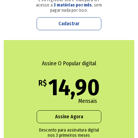
muito feliz e me deixou como 'guardião' da biblioteca de
acesso a
3 matérias por mês
, sem
pagar nada por isso.
Venerando", comenta o curador, que o conheceu na época
em que trabalhava como repórter de uma revista
Cadastrar
coordenada pelo ex-prefeito.
Com o vasto acervo em mãos, desde sua infância até a
vida pública posterior, Iuri apresenta essa história na
Assine O Popular digital
mostra nesta terça-feira (28). "Esses objetos e
14,90
documentos pertencem à cidade e estão à espera de um
R$
museu", comenta. Na noite de abertura da exposição,
estreia também um documentário inédito sobre a vida do
Mensais
ex-prefeito, dirigido por Ana Rita Rodrigues e Marcelo
Medeiros.
Assine Agora
Desconto para assinatura digital
Reconhecimento
nos 3 primeiros meses