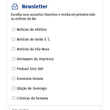
Não custa tentar
Newsletter
Escolha seus assuntos favoritos e receba em primeira mão
Além de ter convidado José Mário Schreiner para ser vice,
as notícias do dia.
Marconi Perillo (PSDB) voltou a chamar Zacharias Calil
Notícias do Atlético
(MDB) para disputar o Senado em sua chapa.
Notícias do Goiás E. C.
Notícias do Vila Nova
Destaques do Impresso
Podcast Giro 360
Economia Goiana
Edição de Domingo
Crônicas da Semana