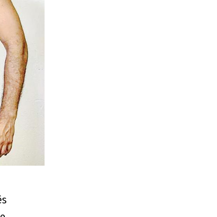
ês
 e