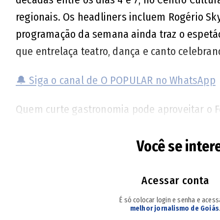
regionais. Os headliners incluem Rogério Sky
programação da semana ainda traz o espetácu
que entrelaça teatro, dança e canto celebrand
🔔 Siga o canal de O POPULAR no WhatsApp
Quem curte gastronomia pode aproveitar o Fe
15 chefs e 22 produtores artesanais. Para co
apresentações gratuitas de Juraildes da Cruz
Você se inter
Na sexta-feira, a cantora Pabllo Vittar volta a
sertanejo Gusttavo Lima apresenta O Embaixa
Acessar conta
Dourada, no sábado, com orquestra e novos a
É só colocar login e senha e aces
melhor jornalismo de Goiás
divirta-se.