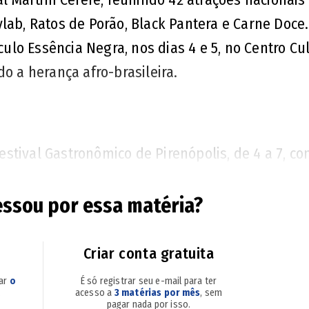
lab, Ratos de Porão, Black Pantera e Carne Doce.
lo Essência Negra, nos dias 4 e 5, no Centro Cul
o a herança afro-brasileira.
stival Gastronômico de Pirenópolis, de 4 a 7, c
meçar a semana, o Projeto Vozes do Cerrado leva
 às escolas públicas de Goiânia, Brazabrantes e
essou por essa matéria?
 Goiânia para a estreia do projeto Club Vittar na R
dor Classic, no estacionamento do Estádio Serr
Criar conta gratuita
rranjos de seus sucessos. Confira a programaçã
sar
o
É só registrar seu e-mail para ter
.
acesso a
3 matérias por mês
, sem
pagar nada por isso.