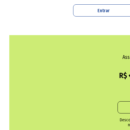
Entrar
Segunda-feira (1º)
Vozes do Cerrado
O cantor e compositor goiano Juraildes da Cr
leva espetáculos musicais gratuitos a instit
Ass
direção musical de Luiz Chaffin e participa
R$
democratizar o acesso à cultura. Em Goiânia
escolas como Jesuína de Abreu (dia 1º), Lauri
Nova Esperança (4). Informações: @juraildes
Quinta-feira (4)
Desco
n