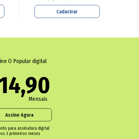
Cadastrar
uz apresenta o projeto Vozes do Cerrado nas Esc
uições públicas de Goiânia, Brazabrantes e Inhu
ine O Popular digital
ção de músicos convidados, as apresentações bus
14,90
, a programação com entrada franca será, às 19h
ndo Sobreira do Amaral (2), Residencial Itaipu (3
Mensais
dacruzoficial.
Assine Agora
nto para assinatura digital
os 3 primeiros meses