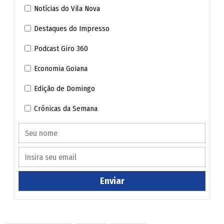
a presença de animais silvestres como tatus, tamanduás e
Notícias do Vila Nova
outros animais, vistos mortos e vivos, atravessando a via.
Destaques do Impresso
Partindo do princípio que são rodovias turísticas, tantos
Podcast Giro 360
problemas, acabam por expor a imagem do nosso estado.
Economia Goiana
Márcio Manoel Ferreira
Edição de Domingo
Jardim Novo Mundo - Goiânia
Crônicas da Semana
Enviar