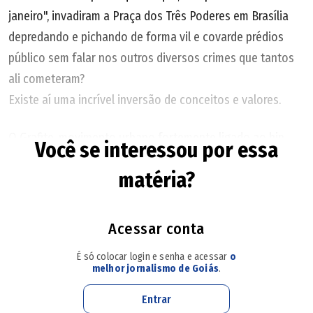
janeiro", invadiram a Praça dos Três Poderes em Brasília
depredando e pichando de forma vil e covarde prédios
público sem falar nos outros diversos crimes que tantos
ali cometeram?
Existe aí uma incrível inversão de conceitos e valores.
O Grafite, movimento urbano fortemente ligado ao hip-
Você se interessou por essa
hop que ganhou força nas décadas de 60 e 70 sobretudo
matéria?
nos EUA e na França, hoje é cultuado mundialmente sendo
uma das manifestações artísticas mais valorizadas em
todos os cantos angariando uma inquestionável
Acessar conta
popularidade. Mundo afora obras artísticas de grafitagem
É só colocar login e senha e acessar
o
e similares são pontos estratégicos para visitas turísticas
melhor jornalismo de Goiás
.
pois, na maioria das vezes estão expostas ao ar livre e em
Entrar
lugares abertos ao público.