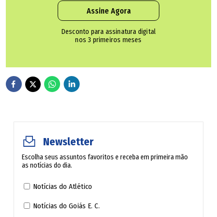
Assine Agora
A rodovia estadual GO-139 é uma importante via, na
Desconto para assinatura digital
ligação de Goiânia para Caldas Novas. Em vários pontos
nos 3 primeiros meses
da sua extensão, ela está brilhantemente duplicada,
todavia, continua com antigos problemas, dos tempos que
ela era 100% uma rodovia simples, senão vejamos. Neste
período chuvoso, o mato cresce e este é o principal
problema. As placas de sinalização estão encobertas com
matos altos, o que provoca desorientação e insegurança
Newsletter
aos condutores.
Escolha seus assuntos favoritos e receba em primeira mão
as notícias do dia.
Segundo problema, nos vários pequenos trevos de
Goiânia à Caldas Novas indo por Bela vista, faltam placas
Notícias do Atlético
indicando as cidades, que cada saída nos trevo, leva os
Notícias do Goiás E. C.
condutores. Terceiro problema, faltam placas para indicar