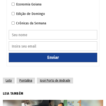
Neste momento de dor e despedida, nos solidarizamos
Economia Goiana
com seus familiares e amigos, rogando a Deus que
Edição de Domingo
conceda força, conforto e serenidade a todos para
enfrentar esta irreparável perda.
Crônicas da Semana
Nossos mais sinceros sentimentos."
Enviar
Luto
Pontalina
José Porto de Andrade
LEIA TAMBÉM