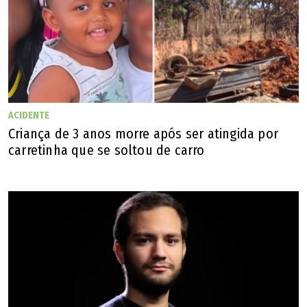
Loran vivia reclusa e não fazia participações maiores
desde 2019, quando fez a personagem Dinorá Macondo
na novela "A Dona do Pedaço". Depois, ainda trabalhou em
algumas comédias para o cinema, como "Juntos e
Enrolados", de 2022, além de ter sido tema de um episódio
da série "Comediantes Que Amamos".
ACIDENTE
Criança de 3 anos morre após ser atingida por
Em 2016, ela foi tema da biografia "Berta Loran: 90 Anos
carretinha que se soltou de carro
de Humor", escrita pelo jornalista e produtor João Luiz
Azevedo, que resgata a biografia da atriz por meio de uma
longa entrevista.