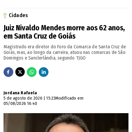
de melhorias para a cidade. Sua memória permanecerá
Cidades
viva na história do Legislativo Municipal.
Juiz Nivaldo Mendes morre aos 62 anos,
Nota da prefeitura de Rubiataba:
em Santa Cruz de Goiás
Magistrado era diretor do Foro da Comarca de Santa Cruz de
A Prefeitura de Rubiataba manifesta seu mais profundo
Goiás, mas, ao longo da carreira, atuou nas comarcas de São
pesar pelo falecimento de Carlos Daniel Aparecido de
Domingos e Sanclerlândia, segundo TJGO
Oliveira, vereador do município de Nova América-GO,
natural de Rubiataba. Neste momento de luto, o prefeito
Padre Weber, a vice-prefeita Maria Rufino, os secretários
municipais e todos os servidores públicos se unem em
Jordana Rafaela
5 de agosto de 2026 | 15:23
Modificado em
solidariedade aos familiares, amigos, à Câmara
05/08/2026 16:40
Municipal de Nova América e a toda a comunidade,
compartilhando o sentimento de tristeza por esta perda
tão precoce. Carlos Daniel deixa um legado de dedicação