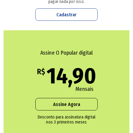
Relembre o caso
pagar nada por isso.
Cadastrar
Assine O Popular digital
14,90
R$
Mensais
No dia 21 de julho, José Porto foi alvo de vários tiros
Assine Agora
quando estava na porta de sua casa. Imagens de uma
câmera de segurança, exibidas pela TV Anhanguera,
Desconto para assinatura digital
nos 3 primeiros meses
mostram o momento da tentativa de homicídio
(assista
ao vídeo acima).