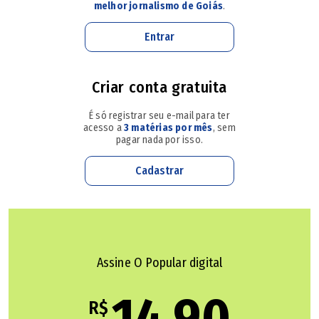
melhor jornalismo de Goiás
.
A prefeitura lamentou a morte do juiz pelas redes sociais
e relembrou o seu histórico profissional. "Formado em
Entrar
Direito em 1995, o magistrado dedicou sua vida à
segurança pública e à Justiça, tendo atuado como policial
Criar conta gratuita
civil antes de ingressar na magistratura, em 2001",
É só registrar seu e-mail para ter
informou em parte da nota
(leia nota na íntegra ao final
acesso a
3 matérias por mês
, sem
do texto)
.
pagar nada por isso.
Cadastrar
Ao longo de sua trajetória, Nivaldo Mendes atuou nas
comarcas de São Domingos, Sanclerlândia e atualmente
estava em Santa Cruz de Goiás. O Tribunal de Justiça de
Goiás (TJGO) informou que a carreira do juiz foi marcada
Assine O Popular digital
pelo compromisso.
14,90
Trajetória marcada pelo compromisso com a
R$
prestação jurisdicional, pela dedicação ao serviço