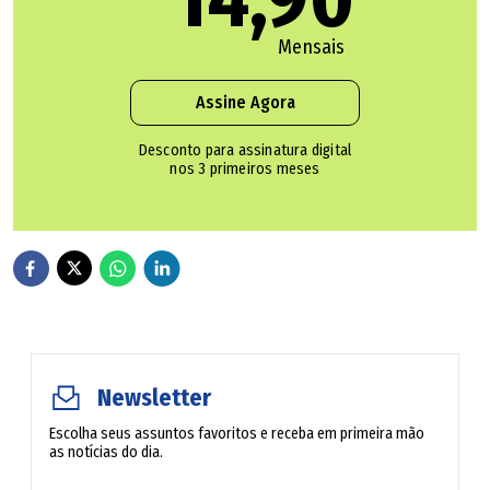
público e pelo respeito conquistado entre
colegas, servidores, operadores do Direito e
Mensais
jurisdicionados", relembrou o tribunal. O
presidente do TJGO, desembargador Leandro
Assine Agora
Crispim, também informou que o juiz conquistou
respeito ao longo de sua carreira.
Desconto para assinatura digital
nos 3 primeiros meses
Ainda na nota de pesar da prefeitura, foi informado que o
juiz atuava com retidão, ética e excelência. "Sua
dedicação ao Poder Judiciário goiano deixa um legado de
compromisso, integridade e relevantes serviços prestados
à sociedade", informou outra parte da nota da prefeitura.
Newsletter
Escolha seus assuntos favoritos e receba em primeira mão
as notícias do dia.