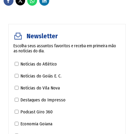
Maurício Sherman. Seguiria para "Balança, Mas Não Cai",
criado por Max Nunes e Paulo Gracindo na Rádio
Nacional, e que ganhou sua versão nas telinhas em 1968.
Newsletter
Passaria, então, pelos maiores programas de esquetes da
emissora entre os anos 1970 e 1980, numa parceria de 17
Escolha seus assuntos favoritos e receba em primeira mão
as notícias do dia.
anos com Jô Soares, passando por "Faça Humor, Não Faça
Guerra", "Satiricom", "Planeta dos Homens" e "Viva o
Notícias do Atlético
Gordo".
Notícias do Goiás E. C.
Na "Escolinha", em 1991, encarnou a imigrante portuguesa
Notícias do Vila Nova
Manuela D'Além-Mar, e, ao longo dos anos, viveu outras
Destaques do Impresso
personagens no humorístico, como a judia Sara Rebeca e
Podcast Giro 360
Maria, outra mulher portuguesa, contracenando com
Agildo Ribeiro como Manuel.
Economia Goiana