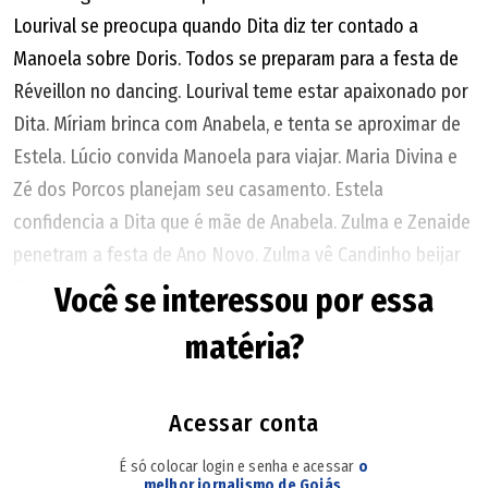
Lourival se preocupa quando Dita diz ter contado a
Manoela sobre Doris. Todos se preparam para a festa de
Réveillon no dancing. Lourival teme estar apaixonado por
Dita. Míriam brinca com Anabela, e tenta se aproximar de
Estela. Lúcio convida Manoela para viajar. Maria Divina e
Zé dos Porcos planejam seu casamento. Estela
confidencia a Dita que é mãe de Anabela. Zulma e Zenaide
penetram a festa de Ano Novo. Zulma vê Candinho beijar
Doris River.
Você se interessou por essa
matéria?
Dona de Mim
A Globo não disponibiliza o resumo do último capítulo da
Acessar conta
novela.
É só colocar login e senha e acessar
o
melhor jornalismo de Goiás
.