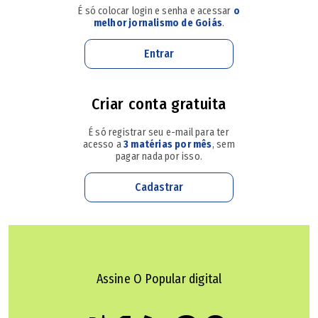
É só colocar login e senha e acessar
o
da novela.
melhor jornalismo de Goiás
.
Três Graças
Entrar
Josefa conta a Gerluce que Arminda e Ferette planejam
Criar conta gratuita
matar Rogério. Gerluce segue orientação de Rogério e
não conta nada do plano a Paulinho. Lígia fica sabendo da
É só registrar seu e-mail para ter
acesso a
3 matérias por mês
, sem
volta de Rogério por Gerluce. Joélly avisa a Raul que Lígia
pagar nada por isso.
já sabe que ele é o pai de seu filho. Vicente entra com
Cadastrar
Ferette na casa de Arminda. Ferette pega a arma de
Vicente e atira contra Rogério.
Assine O Popular digital