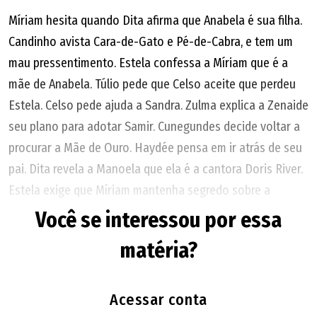
Míriam hesita quando Dita afirma que Anabela é sua filha.
Candinho avista Cara-de-Gato e Pé-de-Cabra, e tem um
mau pressentimento. Estela confessa a Míriam que é a
mãe de Anabela. Túlio pede que Celso aceite que perdeu
Estela. Celso pede ajuda a Sandra. Zulma explica a Zenaide
seu plano para adotar Samir. Cunegundes decide voltar a
procurar a Mãe de Ouro. Haydée pensa em ir atrás de seu
pai. Dita revela a Manoela que ela é a cantora Doris River.
Estela exige que Míriam mantenha segredo sobre a
maternidade de Anabela, e afirma que a menina jamais
Você se interessou por essa
poderá saber que é filha de Ernesto.
matéria?
Dona de Mim
Acessar conta
A Globo não disponiliza o resumo do penúltimo capítulo