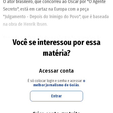
Filme: Lupicínio Rodrigues -- Confissões de um Sofredor
O ator brasileiro, que concorreu ao Oscar por "O Agente
Direção: Alfredo Manevy
Secreto", está em cartaz na Europa com a peça
Show: Grace Carvalho canta Lupicínio
"Julgamento - Depois do Inimigo do Povo", que é baseada
na obra de Henrik Ibsen.
Sábado, dia 8 --- 19h30
Filme: Saudosa Maloca
Segundo o artista, ele deve se juntar às gravações do
Você se interessou por essa
Direção: Pedro Serrano
longa, cujo elenco terá ainda nomes como Margot Robbie
matéria?
Show: Luciana Clímaco canta Adoniran
e o próprio Cooper, após terminar sua turnê nos palcos.
O novo "Onze Homens e um Segredo" ainda não tem data
Acessar conta
de estreia.
É só colocar login e senha e acessar
o
melhor jornalismo de Goiás
.
Entrar