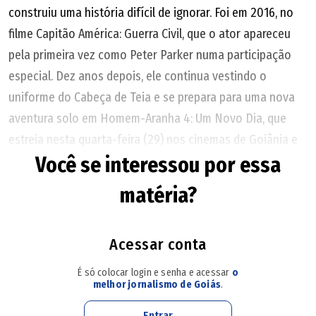
construiu uma história difícil de ignorar. Foi em 2016, no
filme Capitão América: Guerra Civil, que o ator apareceu
pela primeira vez como Peter Parker numa participação
especial. Dez anos depois, ele continua vestindo o
uniforme do Cabeça de Teia e se prepara para uma nova
aventura solo em Homem-Aranha 4: Um Novo Dia, que
estreia nesta quarta-feira (29) nos cinemas de Goiânia e
Você se interessou por essa
Aparecida de Goiânia.
matéria?
Quando vestiu o uniforme pela primeira vez, Tom Holland
tinha apenas 20 anos e ainda era um rosto pouco
conhecido do grande público - ele foi revelado em O
Acessar conta
Impossível (2012), baseado na história real de uma família
É só colocar login e senha e acessar
o
espanhola que estava de férias na Tailândia quando o
melhor jornalismo de Goiás
.
tsunami atingiu o país em 2004. Uma década depois, o
Entrar