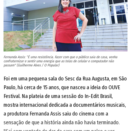
sapato/ que me foge e me desfolha/ e brinca de gato e
rato/ Vivo sobre três continentes/ e isso não me contém/
a raiva que trago nos dentes/ não sei se me faz mal ou
bem/ Vivo à sombra de um túnel/ do outro lado do sol/ e
nesta clave difícil/ me sustento num bemol."
Fernanda Assis: “É uma resistência. Fazer com que o público saia de casa, venha
confraternizar e sentir uma energia que as telas de celular e computador não
passam" (Guilherme Alves / O Popular)
Foi em uma pequena sala do Sesc da Rua Augusta, em São
Paulo, há cerca de 15 anos, que nasceu a ideia do OUVE
Festival. Na plateia de uma sessão do In-Edit Brasil,
mostra internacional dedicada a documentários musicais,
a produtora Fernanda Assis saiu do cinema com a
sensação de que a história ainda não havia terminado.