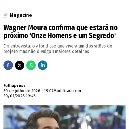
SERVIÇO
Magazine
Evento:
OUVE Festival - Música para ver e ouvir
Wagner Moura confirma que estará no
próximo 'Onze Homens e um Segredo'
Data:
Em entrevista, o ator disse que viverá um dos vilões do
projeto mas não divulgou maiores detalhes
5 a 8 de agosto de 2026
Local:
Folhapress
Teatro Sesi -- Avenida João Leite, 1013, Setor Santa
30 de julho de 2026 | 19:07
Modificado em
Genoveva
30/07/2026 19:46
Entrada gratuita, mediante doação de 1kg de
alimento não perecível