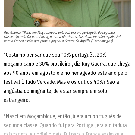
Ruy Guerra: “Nasci em Moçambique, então já era um português de segunda
classe. Quando fui para Portugal, era a ditadura salazarista, eu odiei o país. Fui
para a França assim que pude e peguei a Guerra da Argélia (Getty Images)
"Costumo pensar que sou 10% português, 20%
moçambicano e 30% brasileiro", diz Ruy Guerra, que chega
aos 90 anos em agosto e é homenageado este ano pelo
festival É Tudo Verdade. Mas e os outros 40%? São a
angústia do imigrante, de estar sempre em solo
estrangeiro.
"Nasci em Moçambique, então já era um português de
segunda classe. Quando fui para Portugal, era a ditadura
salazarista, eu odiei o país. Fui para a França assim que