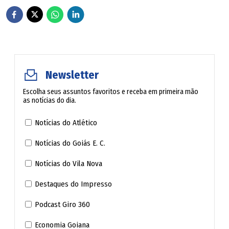
sobre os quais parece ter sentimentos mistos.
Ao mesmo tempo, parece com quase todos os filmes do
cinema novo da época, cuja função primeira era escapar
da censura - o que trazia junto a obrigação da
Newsletter
obscuridade e da alegoria. Mas é também onde Guerra
melhor pôde exercitar seu gosto pelos planos longos e
Escolha seus assuntos favoritos e receba em primeira mão
as notícias do dia.
complexos. E, com efeito, belíssimos. A forma salva, às
vezes.
Notícias do Atlético
Notícias do Goiás E. C.
Retorno a Moçambique
Notícias do Vila Nova
Os tempos muito duros no Brasil foram compensados
Destaques do Impresso
pela independência de Moçambique, de onde trouxe 20%
Podcast Giro 360
de si. "Cheguei a Maputo no dia da Independência", diz. Foi
em 25 de junho de 1975. O país de cujo movimento pela
Economia Goiana