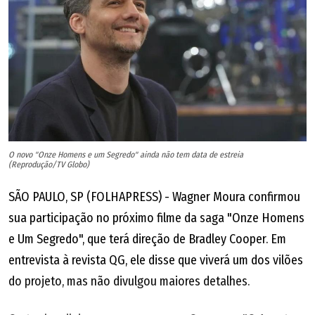
Mais informações:
@ouvefestival
PROGRAMAÇÃO
Abertura: Quarta-feira, dia 5 --- 19h30
Filme: As Dores do Mundo -- Hyldon
Direção: Emílio Domingos e Felipe David Rodrigues
Show: Hyldon --- Na Rua, na Chuva, na Fazenda -- 50 anos
O novo "Onze Homens e um Segredo" ainda não tem data de estreia
(Reprodução/TV Globo)
Quinta-feira, dia 6 --- 19h30
SÃO PAULO, SP (FOLHAPRESS) - Wagner Moura confirmou
Filme: Dolores Duran -- O Coração da Noite
sua participação no próximo filme da saga "Onze Homens
Direção: Juliana Baraúna e Igor Miguel
e Um Segredo", que terá direção de Bradley Cooper. Em
Show: Cláudia Vieira canta Dolores
entrevista à revista QG, ele disse que viverá um dos vilões
do projeto, mas não divulgou maiores detalhes.
Sexta-feira, dia 7 --- 19h30