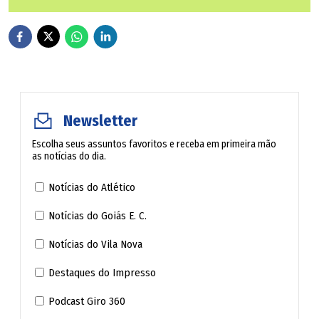
O advogado criminalista, em qualquer situação, tem o
dever inalienável de defender a correta aplicação da lei e
de salvaguardar os direitos e garantias fundamentais do
indivíduo, antes de qualquer outro ator processual, sob
pena de destituição. E isso vale para o "inocente" ou para
Newsletter
o pior dos criminosos. A Constituição Nacional não faz
diferença.
Escolha seus assuntos favoritos e receba em primeira mão
as notícias do dia.
Heráclito Fontoura Sobral Pinto, renomado criminalista e
Notícias do Atlético
defensor dos direitos Humanos em tempos ditatoriais,
Notícias do Goiás E. C.
cunhou a célebre frase: "A advocacia não é profissão para
Notícias do Vila Nova
covardes."
Destaques do Impresso
Menos ainda a criminal, cujo advogado, como um soldado
Podcast Giro 360
solitário no campo, necessita de coragem para enfrentar a