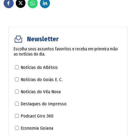
sangue frio. O francês pegou uma pena de 30 anos. Seu
avô o riscou do testamento.
De Gaulle escreveu ao presidente boliviano, René
Newsletter
Barrientos, defendendo-o. Sartre e André Malraux
encabeçaram a campanha pela sua libertação. Soltaram-
Escolha seus assuntos favoritos e receba em primeira mão
as notícias do dia.
no quase quatro anos depois. Voltou a Paris e morou com
o casal Yves Montand e Simone Signoret, que considera
Notícias do Atlético
sua "segunda mãe".
Notícias do Goiás E. C.
Debray lançou no ano passado "Riens", nadas; neste,
Notícias do Vila Nova
"Tout", tudo. Diz no primeiro: "Muito decepcionante, uma
Destaques do Impresso
vida. Descobrimos o que fazer com ela quando termina".
Podcast Giro 360
No outro: "Sem querer abusar dos privilégios da idade, um
velho babaca nascido em 1940 tem uma vantagem sobre
Economia Goiana