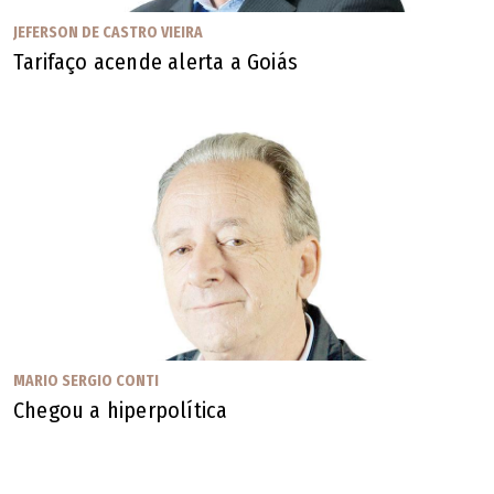
Paraíso", mas recomenda "não percamos a esperança", já
JEFERSON DE CASTRO VIEIRA
que "a mais louca das ilusões é esperar o dia em que o
Tarifaço acende alerta a Goiás
homem não terá ilusões", e conclui dizendo "coitados dos
que dizem que perderam todas as ilusões".
Seu tempo passou e a morte se aproxima, e a França gera
"600 mil cadáveres por ano, e tem apenas dois mil leitos
de cuidados paliativos". Talvez por isso cite o desfecho
das "Memórias de Além-Túmulo", de Chateubriand: "Os
cenários de amanhã não me dizem respeito, pedem outros
pintores: é com vocês, senhores". Esse "senhores" diz
respeito a você.
MARIO SERGIO CONTI
Chegou a hiperpolítica
Mario Sergio Conti, jornalista, é autor de "Notícias do
Planalto"