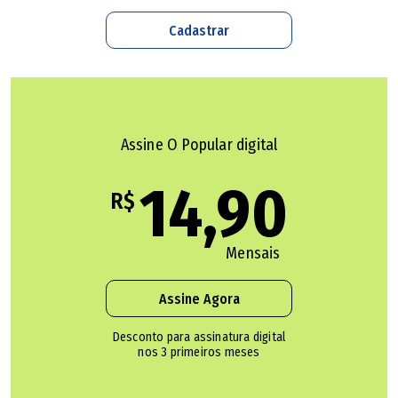
brasileiro. Essa fatia é praticamente proporcional à nossa
participação demográfica, que corresponde a 3,4% da
Cadastrar
população nacional.
Temos uma matriz energética que é uma das mais limpas
do Brasil, com potencial de geração elétrica baseada em
Assine O Popular digital
fontes renováveis como hidrelétrica, eólica, solar e
14,90
biomassa. Além disso, possuímos abundantes reservas de
R$
minerais críticos para a economia verde, inclusive com
terras raras, fundamentais para a fabricação de turbinas,
Mensais
baterias e veículos elétricos.
Assine Agora
Schumpeter nos lembra que o desenvolvimento
Desconto para assinatura digital
econômico não é um processo automático, nem se
nos 3 primeiros meses
sustenta apenas em vantagens comparativas derivadas
de recursos naturais. A verdadeira transformação