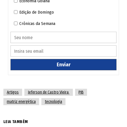
Economia Goiana
proteínas cultivadas, insumos biológicos e tecnologias
Edição de Domingo
agrícolas digitais.
Crônicas da Semana
Jeferson de Castro Vieira, economista, consultor de
negócios, professor da graduação e do Mestrado em
Desenvolvimento e Planejamento Territorial da PUC Goiás
Os artigos publicados não refletem a opinião de O
Enviar
POPULAR. Sua publicação obedece ao propósito de
estimular e fomentar a diversidade e o debate de temas
locais, nacionais ou mundiais.
Artigos
Jeferson de Castro Vieira
PIB
matriz energética
tecnologia
LEIA TAMBÉM