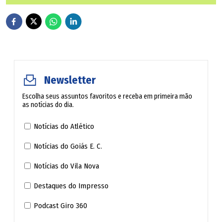
detido. Capturaram Guevara em seguida e o executaram a
sangue frio. O francês pegou uma pena de 30 anos. Seu
avô o riscou do testamento.
De Gaulle escreveu ao presidente boliviano, René
Newsletter
Barrientos, defendendo-o. Sartre e André Malraux
encabeçaram a campanha pela sua libertação. Soltaram-
Escolha seus assuntos favoritos e receba em primeira mão
as notícias do dia.
no quase quatro anos depois. Voltou a Paris e morou com
o casal Yves Montand e Simone Signoret, que considera
Notícias do Atlético
sua "segunda mãe".
Notícias do Goiás E. C.
Debray lançou no ano passado "Riens", nadas; neste,
Notícias do Vila Nova
"Tout", tudo. Diz no primeiro: "Muito decepcionante, uma
Destaques do Impresso
vida. Descobrimos o que fazer com ela quando termina".
Podcast Giro 360
No outro: "Sem querer abusar dos privilégios da idade, um