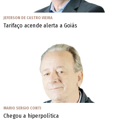
Reconhece que "a classe operária não irá mais ao
Paraíso", mas recomenda "não percamos a esperança", já
JEFERSON DE CASTRO VIEIRA
que "a mais louca das ilusões é esperar o dia em que o
Tarifaço acende alerta a Goiás
homem não terá ilusões", e conclui dizendo "coitados dos
que dizem que perderam todas as ilusões".
Seu tempo passou e a morte se aproxima, e a França gera
"600 mil cadáveres por ano, e tem apenas dois mil leitos
de cuidados paliativos". Talvez por isso cite o desfecho
das "Memórias de Além-Túmulo", de Chateubriand: "Os
cenários de amanhã não me dizem respeito, pedem outros
pintores: é com vocês, senhores". Esse "senhores" diz
respeito a você.
MARIO SERGIO CONTI
Chegou a hiperpolítica
Mario Sergio Conti, jornalista, é autor de "Notícias do