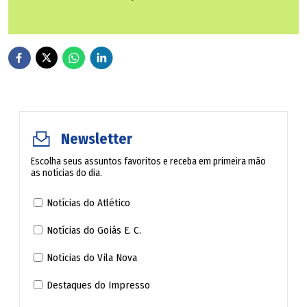
definitiva.
O advogado criminalista, em qualquer situação, tem o
dever inalienável de defender a correta aplicação da lei e
de salvaguardar os direitos e garantias fundamentais do
indivíduo, antes de qualquer outro ator processual, sob
pena de destituição. E isso vale para o "inocente" ou para
Newsletter
o pior dos criminosos. A Constituição Nacional não faz
diferença.
Escolha seus assuntos favoritos e receba em primeira mão
as notícias do dia.
Heráclito Fontoura Sobral Pinto, renomado criminalista e
Notícias do Atlético
defensor dos direitos Humanos em tempos ditatoriais,
Notícias do Goiás E. C.
cunhou a célebre frase: "A advocacia não é profissão para
Notícias do Vila Nova
covardes."
Destaques do Impresso
Menos ainda a criminal, cujo advogado, como um soldado