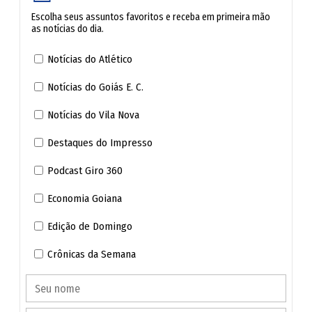
Endereço:
1ª Avenida, s/nº, Setor Leste
Escolha seus assuntos favoritos e receba em primeira mão
Universitário, Goiânia (GO)
as notícias do dia.
Notícias do Atlético
Identificação:
Doação em nome de Alcemir da Luz
Carlos Filho
Notícias do Goiás E. C.
Notícias do Vila Nova
Sangue:
Qualquer tipo sanguíneo
Destaques do Impresso
Plaquetas:
Doadores interessados devem procurar
Podcast Giro 360
a equipe do banco de sangue para verificar os critérios
Economia Goiana
específicos de aptidão
Edição de Domingo
🔔 Siga o canal de O POPULAR no
Crônicas da Semana
WhatsApp