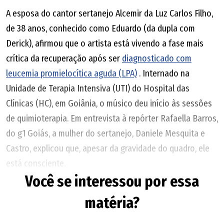
A esposa do cantor sertanejo Alcemir da Luz Carlos Filho,
de 38 anos, conhecido como Eduardo (da dupla com
Derick), afirmou que o artista está vivendo a fase mais
crítica da recuperação após ser
diagnosticado com
leucemia promielocítica aguda (LPA)
. Internado na
Unidade de Terapia Intensiva (UTI) do Hospital das
Clínicas (HC), em Goiânia, o músico deu início às sessões
de quimioterapia. Em entrevista à repórter Rafaella Barros,
do g1 Goiás, a mulher do sertanejo, Daniele Mesquita e
Castro, explicou que, apesar da gravidade do quadro, ele
está consciente.
Você se interessou por essa
Ele está no período mais crítico e urgente por
matéria?
conta das plaquetas baixas e começou o
tratamento com químio. Mas está bem,
consciente", contou Daniele.