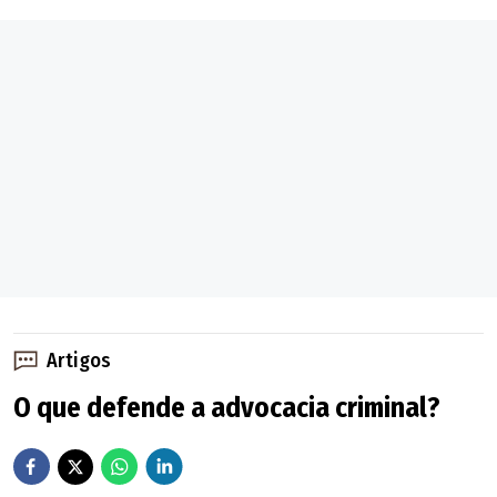
foi confirmado e a quimioterapia iniciada.
Com a internação, a rotina profissional do artista foi
paralisada. Todos os shows da dupla Derick & Eduardo
previstos para agosto foram cancelados. Os
compromissos dos próximos meses serão reavaliados
pela equipe conforme o progresso da recuperação e
novos laudos médicos.
Artigos
O que defende a advocacia criminal?