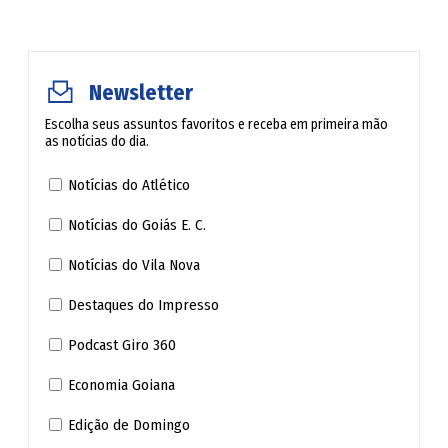
de salvaguardar os direitos e garantias fundamentais do
indivíduo, antes de qualquer outro ator processual, sob
pena de destituição. E isso vale para o "inocente" ou para
Newsletter
o pior dos criminosos. A Constituição Nacional não faz
diferença.
Escolha seus assuntos favoritos e receba em primeira mão
as notícias do dia.
Heráclito Fontoura Sobral Pinto, renomado criminalista e
Notícias do Atlético
defensor dos direitos Humanos em tempos ditatoriais,
Notícias do Goiás E. C.
cunhou a célebre frase: "A advocacia não é profissão para
Notícias do Vila Nova
covardes."
Destaques do Impresso
Menos ainda a criminal, cujo advogado, como um soldado
Podcast Giro 360
solitário no campo, necessita de coragem para enfrentar a
batalha de um caso penal por vezes inglório. Quando a
Economia Goiana
frieza da máquina punitiva estatal, a ferocidade da mídia e
Edição de Domingo
o ódio popular se abaterem sobre alguém, certamente lá