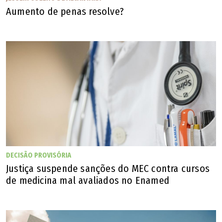
Aumento de penas resolve?
Homenagem do artista plástico Murah Lemos para o pai (Arquvivo Pessoal /
DECISÃO PROVISÓRIA
Murah Lemos)
Justiça suspende sanções do MEC contra cursos
de medicina mal avaliados no Enamed
🔔 Siga o canal de O POPULAR no WhatsApp