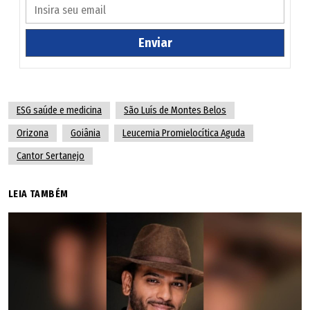
Primeiros sintomas e diagnóstico
Natural de São Luís de Montes Belos, na região central de
Enviar
Goiás, o cantor mora atualmente em Orizona, no sul do
estado. Eduardo conciliava a carreira musical de quase 20
anos com o trabalho na montagem de estruturas para
ESG saúde e medicina
São Luís de Montes Belos
festas. Os primeiros sinais do câncer surgiram cerca de
Orizona
Goiânia
Leucemia Promielocítica Aguda
duas semanas antes da internação, quando o
cantor
Cantor Sertanejo
apresentou hematomas
pelo corpo. Inicialmente, ele
acreditou que as marcas fossem decorrentes de eventuais
LEIA TAMBÉM
impactos e pancadas no trabalho.