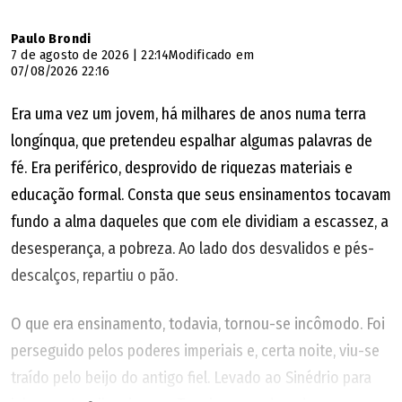
Quem é Eduardo (da dupla com
Paulo Brondi
7 de agosto de 2026 | 22:14
Modificado em
Derick)
07/08/2026 22:16
Era uma vez um jovem, há milhares de anos numa terra
O cantor é casado com Daniele Mesquita e Castro, com
longínqua, que pretendeu espalhar algumas palavras de
quem está há 15 anos, e o casal tem dois filhos, Luisa e
fé. Era periférico, desprovido de riquezas materiais e
Benício. Eduardo forma dupla com Derick, nome artístico
educação formal. Consta que seus ensinamentos tocavam
de Gleydison Batista Siqueira, de 39 anos, natural de Pires
fundo a alma daqueles que com ele dividiam a escassez, a
do Rio. Apesar da longa parceria musical, os dois não são
desesperança, a pobreza. Ao lado dos desvalidos e pés-
parentes.
descalços, repartiu o pão.
A dupla canta junto desde o início dos anos 2000 e está
O que era ensinamento, todavia, tornou-se incômodo. Foi
prestes a completar 20 anos de parceria em 2027.
perseguido pelos poderes imperiais e, certa noite, viu-se
Atualmente, os músicos trabalham na divulgação do
traído pelo beijo do antigo fiel. Levado ao Sinédrio para
projeto "Daquele Jeitão".