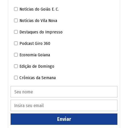
Notícias do Goiás E. C.
Notícias do Vila Nova
Destaques do Impresso
Podcast Giro 360
Economia Goiana
Edição de Domingo
Crônicas da Semana
Wagner Luiz de Morais Pereira, de 73 anos (Arquvivo Pessoal / Murah Lemos)
Homenagem
Em homenagem ao pai, um dos filhos, também artista
Enviar
plástico com atuação nos Estados Unidos, Murah Lemos,