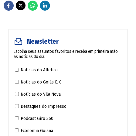
dever inalienável de defender a correta aplicação da lei e
de salvaguardar os direitos e garantias fundamentais do
indivíduo, antes de qualquer outro ator processual, sob
pena de destituição. E isso vale para o "inocente" ou para
Newsletter
o pior dos criminosos. A Constituição Nacional não faz
diferença.
Escolha seus assuntos favoritos e receba em primeira mão
as notícias do dia.
Heráclito Fontoura Sobral Pinto, renomado criminalista e
Notícias do Atlético
defensor dos direitos Humanos em tempos ditatoriais,
Notícias do Goiás E. C.
cunhou a célebre frase: "A advocacia não é profissão para
Notícias do Vila Nova
covardes."
Destaques do Impresso
Menos ainda a criminal, cujo advogado, como um soldado
Podcast Giro 360
solitário no campo, necessita de coragem para enfrentar a
batalha de um caso penal por vezes inglório. Quando a
Economia Goiana