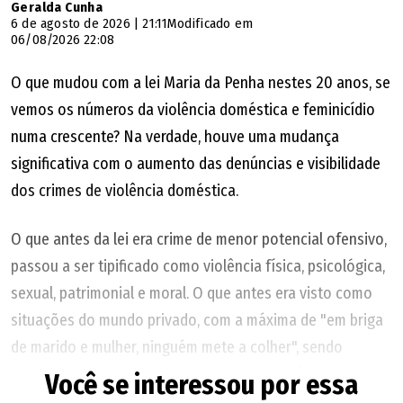
Geralda Cunha
6 de agosto de 2026 | 21:11
Modificado em
06/08/2026 22:08
O que mudou com a lei Maria da Penha nestes 20 anos, se
vemos os números da violência doméstica e feminicídio
numa crescente? Na verdade, houve uma mudança
significativa com o aumento das denúncias e visibilidade
dos crimes de violência doméstica.
O que antes da lei era crime de menor potencial ofensivo,
passou a ser tipificado como violência física, psicológica,
sexual, patrimonial e moral. O que antes era visto como
situações do mundo privado, com a máxima de "em briga
de marido e mulher, ninguém mete a colher", sendo
resolvida com o pagamento de uma cesta básica, passou
Você se interessou por essa
a ser problema do Estado. Acabou-se a possibilidade de