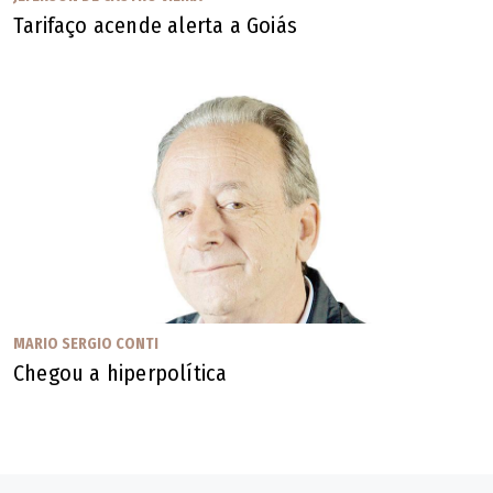
que "a mais louca das ilusões é esperar o dia em que o
Tarifaço acende alerta a Goiás
homem não terá ilusões", e conclui dizendo "coitados dos
que dizem que perderam todas as ilusões".
Seu tempo passou e a morte se aproxima, e a França gera
"600 mil cadáveres por ano, e tem apenas dois mil leitos
de cuidados paliativos". Talvez por isso cite o desfecho
das "Memórias de Além-Túmulo", de Chateubriand: "Os
cenários de amanhã não me dizem respeito, pedem outros
pintores: é com vocês, senhores". Esse "senhores" diz
respeito a você.
MARIO SERGIO CONTI
Chegou a hiperpolítica
Mario Sergio Conti, jornalista, é autor de "Notícias do
Planalto"