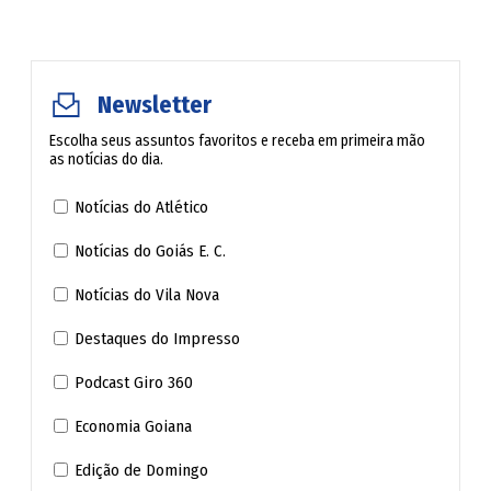
avô o riscou do testamento.
De Gaulle escreveu ao presidente boliviano, René
Newsletter
Barrientos, defendendo-o. Sartre e André Malraux
encabeçaram a campanha pela sua libertação. Soltaram-
Escolha seus assuntos favoritos e receba em primeira mão
as notícias do dia.
no quase quatro anos depois. Voltou a Paris e morou com
o casal Yves Montand e Simone Signoret, que considera
Notícias do Atlético
sua "segunda mãe".
Notícias do Goiás E. C.
Debray lançou no ano passado "Riens", nadas; neste,
Notícias do Vila Nova
"Tout", tudo. Diz no primeiro: "Muito decepcionante, uma
Destaques do Impresso
vida. Descobrimos o que fazer com ela quando termina".
Podcast Giro 360
No outro: "Sem querer abusar dos privilégios da idade, um
velho babaca nascido em 1940 tem uma vantagem sobre
Economia Goiana
os jovens: ter vivido duas vidas pelo preço de uma".
Edição de Domingo