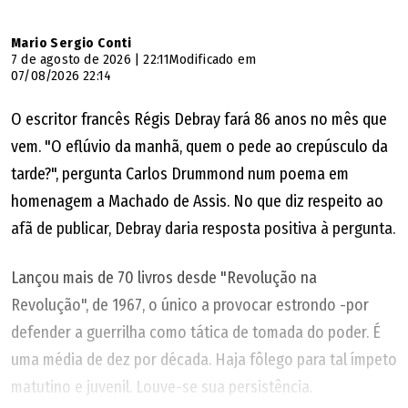
Mario Sergio Conti
7 de agosto de 2026 | 22:11
Modificado em
07/08/2026 22:14
O escritor francês Régis Debray fará 86 anos no mês que
vem. "O eflúvio da manhã, quem o pede ao crepúsculo da
tarde?", pergunta Carlos Drummond num poema em
homenagem a Machado de Assis. No que diz respeito ao
afã de publicar, Debray daria resposta positiva à pergunta.
Lançou mais de 70 livros desde "Revolução na
Revolução", de 1967, o único a provocar estrondo -por
defender a guerrilha como tática de tomada do poder. É
uma média de dez por década. Haja fôlego para tal ímpeto
matutino e juvenil. Louve-se sua persistência.