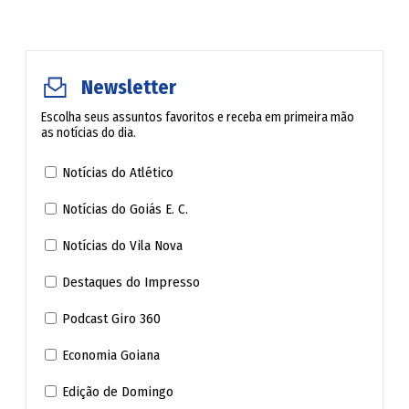
avô o riscou do testamento.
De Gaulle escreveu ao presidente boliviano, René
Newsletter
Barrientos, defendendo-o. Sartre e André Malraux
encabeçaram a campanha pela sua libertação. Soltaram-
Escolha seus assuntos favoritos e receba em primeira mão
as notícias do dia.
no quase quatro anos depois. Voltou a Paris e morou com
o casal Yves Montand e Simone Signoret, que considera
Notícias do Atlético
sua "segunda mãe".
Notícias do Goiás E. C.
Debray lançou no ano passado "Riens", nadas; neste,
Notícias do Vila Nova
"Tout", tudo. Diz no primeiro: "Muito decepcionante, uma
Destaques do Impresso
vida. Descobrimos o que fazer com ela quando termina".
Podcast Giro 360
No outro: "Sem querer abusar dos privilégios da idade, um
velho babaca nascido em 1940 tem uma vantagem sobre
Economia Goiana
os jovens: ter vivido duas vidas pelo preço de uma".
Edição de Domingo