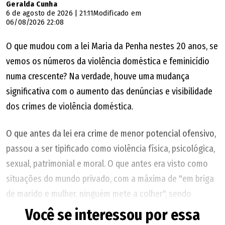
Geralda Cunha
6 de agosto de 2026 | 21:11
Modificado em
06/08/2026 22:08
O que mudou com a lei Maria da Penha nestes 20 anos, se
vemos os números da violência doméstica e feminicídio
numa crescente? Na verdade, houve uma mudança
significativa com o aumento das denúncias e visibilidade
dos crimes de violência doméstica.
O que antes da lei era crime de menor potencial ofensivo,
passou a ser tipificado como violência física, psicológica,
sexual, patrimonial e moral. O que antes era visto como
situações do mundo privado, com a máxima de "em briga
de marido e mulher, ninguém mete a colher", sendo
resolvida com o pagamento de uma cesta básica, passou
Você se interessou por essa
a ser problema do Estado. Acabou-se a possibilidade de