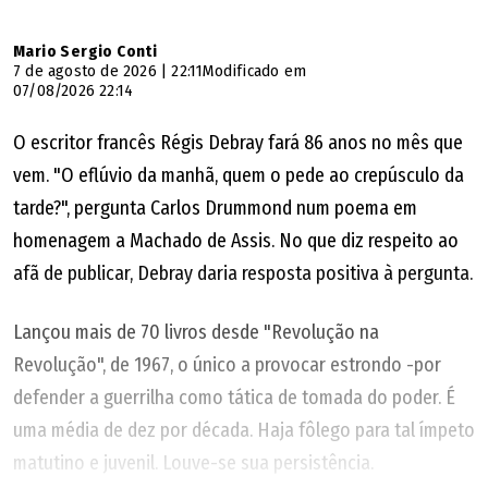
Mario Sergio Conti
7 de agosto de 2026 | 22:11
Modificado em
07/08/2026 22:14
O escritor francês Régis Debray fará 86 anos no mês que
vem. "O eflúvio da manhã, quem o pede ao crepúsculo da
tarde?", pergunta Carlos Drummond num poema em
homenagem a Machado de Assis. No que diz respeito ao
afã de publicar, Debray daria resposta positiva à pergunta.
Lançou mais de 70 livros desde "Revolução na
Revolução", de 1967, o único a provocar estrondo -por
defender a guerrilha como tática de tomada do poder. É
uma média de dez por década. Haja fôlego para tal ímpeto
matutino e juvenil. Louve-se sua persistência.