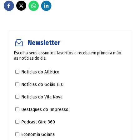
dever inalienável de defender a correta aplicação da lei e
de salvaguardar os direitos e garantias fundamentais do
indivíduo, antes de qualquer outro ator processual, sob
pena de destituição. E isso vale para o "inocente" ou para
Newsletter
o pior dos criminosos. A Constituição Nacional não faz
diferença.
Escolha seus assuntos favoritos e receba em primeira mão
as notícias do dia.
Heráclito Fontoura Sobral Pinto, renomado criminalista e
Notícias do Atlético
defensor dos direitos Humanos em tempos ditatoriais,
Notícias do Goiás E. C.
cunhou a célebre frase: "A advocacia não é profissão para
Notícias do Vila Nova
covardes."
Destaques do Impresso
Menos ainda a criminal, cujo advogado, como um soldado
Podcast Giro 360
solitário no campo, necessita de coragem para enfrentar a
batalha de um caso penal por vezes inglório. Quando a
Economia Goiana