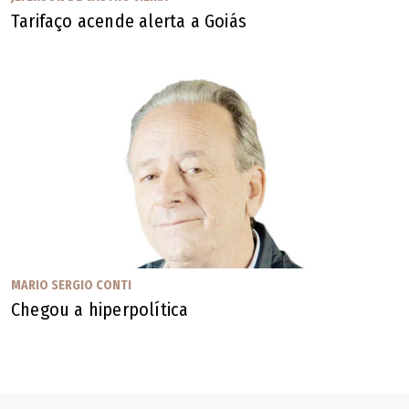
que "a mais louca das ilusões é esperar o dia em que o
Tarifaço acende alerta a Goiás
homem não terá ilusões", e conclui dizendo "coitados dos
que dizem que perderam todas as ilusões".
Seu tempo passou e a morte se aproxima, e a França gera
"600 mil cadáveres por ano, e tem apenas dois mil leitos
de cuidados paliativos". Talvez por isso cite o desfecho
das "Memórias de Além-Túmulo", de Chateubriand: "Os
cenários de amanhã não me dizem respeito, pedem outros
pintores: é com vocês, senhores". Esse "senhores" diz
respeito a você.
MARIO SERGIO CONTI
Chegou a hiperpolítica
Mario Sergio Conti, jornalista, é autor de "Notícias do
Planalto"