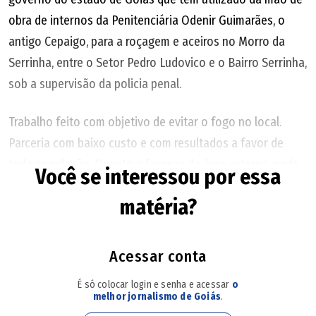
obra de internos da Penitenciária Odenir Guimarães, o
antigo Cepaigo, para a roçagem e aceiros no Morro da
Serrinha, entre o Setor Pedro Ludovico e o Bairro Serrinha,
sob a supervisão da policia penal.
Trabalho feito com objetivo de evitar o fogo no local.
Parceria com baixo custo e com resultados a favor de
toda população. Quanto a limpeza da área externa, onde
Você se interessou por essa
constam pontos de lazer, sugiro a colocação de lixeiras,
matéria?
pois as poucas existentes estão abarrotadas de lixo.
Parece que a limpeza urbana no local está esporádica ou
inexistente.
Acessar conta
É só colocar login e senha e acessar
o
Rosângela Roriz Rizzo Lousa Setor Bueno - Goiânia
melhor jornalismo de Goiás
.