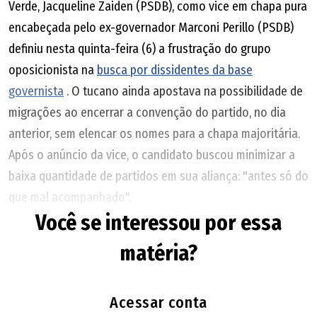
Verde, Jacqueline Zaiden (PSDB), como vice em chapa pura
encabeçada pelo ex-governador Marconi Perillo (PSDB)
definiu nesta quinta-feira (6) a frustração do grupo
oposicionista na
busca por dissidentes da base
governista
. O tucano ainda apostava na possibilidade de
migrações ao encerrar a convenção do partido, no dia
anterior, sem elencar os nomes para a chapa majoritária.
Após o anúncio da vice, o candidato buscou minimizar a
baixa quantidade de partidos em sua aliança: "antes só do
que mal acompanhado".
Você se interessou por essa
Marconi contou que a escolhida para a candidatura a vice
matéria?
já tinha sido convidada durante a pré-campanha para
assumir a posição, mas estava em "stand-by", aguardando
a possibilidade de avanço na busca por novas alianças. A
Acessar conta