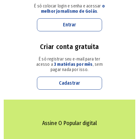
empresária é ex-presidente da Associação Comercial e
É só colocar login e senha e acessar
o
Industrial de Rio Verde (Acirv) e comandou a comissão da
melhor jornalismo de Goiás
.
Associação dos Produtores de Soja, Milho e Outros Grãos
Entrar
Agrícolas do Estado de Goiás (Aprosoja-GO).
Criar conta gratuita
Filiada ao PSDB desde 2024, Jacqueline foi cotada para
disputar mandatos em eleições anteriores, mas estreia
É só registrar seu e-mail para ter
agora como candidata. Ela é filha do ex-deputado federal
acesso a
3 matérias por mês
, sem
pagar nada por isso.
Iturival Nascimento, sobrinha do ex-deputado e ex-
prefeito de Rio Verde, Iron Nascimento, e irmã do ex-
Cadastrar
vereador Ituriel Nascimento.
Caiado afirma que caberá a Daniel Vilela articular sobre
chapa ao Senado
Assine O Popular digital