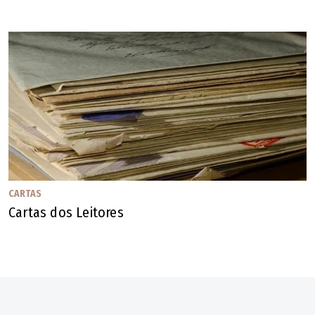
Tentativa
O candidato tucano também fez movimento em busca de
ampliação da representação do agronegócio na chapa, em
diálogos com o presidente licenciado da Federação da
Agricultura e Pecuária de Goiás (FAEG), José Mário
Schreiner. Filiado ao PSD, o ex-deputado federal foi
preterido na base governista na escolha da vice de Daniel
Vilela, que ficou com o ex-senador Luiz Carlos do Carmo.
CARTAS
Schreiner afirmou em vídeo nas redes sociais que "na
Cartas dos Leitores
política, projetos pessoais ficam acima de projetos de
estado" e que "gratidão se paga com gratidão".
Marconi manteve conversas com ele e chegou a oferecer
a filiação ao PRTB, para eventual composição da chapa