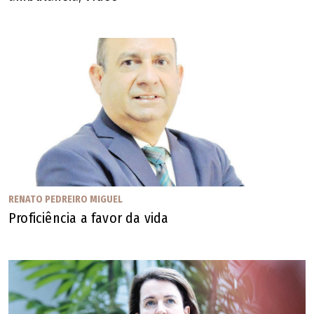
Goiás. Os crimes investigados são peculato, corrupção
ativa e passiva, organização criminosa e lavagem de
capitais.
O MPF informou que a Controladoria-Geral da União (CGU)
também teve participação nas apurações, fornecendo
cruzamentos de dados essenciais e atestando o histórico
de irregularidades do IBGH em outros estados.
O Gaeco também aponta que, para ocultar a origem ilícita
RENATO PEDREIRO MIGUEL
dos recursos, os investigados teriam montado um
Proficiência a favor da vida
"sofisticado esquema de lavagem de dinheiro". "O modus
operandi incluía técnicas de layering (camadas de
transferências sucessivas) e smurfing (saques
fracionados em espécie, que chegaram a superar R$ 1,5
milhão por apenas um dos suspeitos). O dinheiro