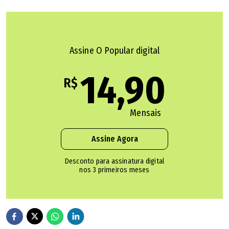
Roberto Serra da Silva Maia, afirmou que recebeu a
medida "com serenidade e confiança" e disse não
acreditar na reversão da decisão.
Assine O Popular digital
Trata-se, portanto, de uma decisão que
14,90
restabelece a legalidade e corrige uma medida
R$
que, desde o início, se mostrava excessiva e
desproporcional", afirmou o defensor em nota
(veja a íntegra ao final da reportagem)
.
Mensais
Assine Agora
PF vê indício de desvio de R$ 38 milhões em OSs da
saúde
Desconto para assinatura digital
nos 3 primeiros meses
Quatro empresários são presos pela PF por suspeitas
de esquemas com OSs da saúde em Goiás
Secretário de Saúde prevê operações policiais contra