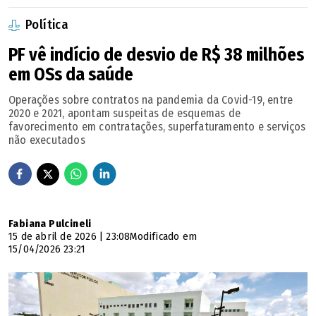
Os empresários foram alvos em razão de suas posições
Política
societárias nas empresas citadas. Hilton Rinaldo Salles
Piccelli é citado como controlador da Mediall e sócio de
PF vê indício de desvio de R$ 38 milhões
empresas relacionadas, enquanto Roberto Leandro de
em OSs da saúde
Carvalho Garcia e Rudson Teodoro da Silva são
Operações sobre contratos na pandemia da Covid-19, entre
apontados como sócios com atuação ligada à
2020 e 2021, apontam suspeitas de esquemas de
favorecimento em contratações, superfaturamento e serviços
movimentação financeira e ao núcleo societário do grupo
não executados
investigado.
Fabiana Pulcineli
15 de abril de 2026 | 23:08
Modificado em
15/04/2026 23:21