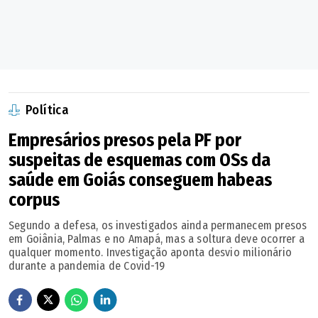
PF apontou suspeita de R$ 21,2 milhões de desvios nos
anos de 2000, no auge da pandemia, e 2001. O inquérito
destaca uma planilha de Excel localizada no computador
de Paulo Eduardo Leite Dias, ex-superintendente
Financeiro do IBGH, que reforça as suspeitas de propinas.
Política
A Secretaria de Saúde de Aparecida de Goiânia reafirmou
Empresários presos pela PF por
suspeitas de esquemas com OSs da
o que havia declarado na semana passada: que não é alvo
saúde em Goiás conseguem habeas
da investigação e que "se coloca à disposição das
corpus
autoridades para qualquer esclarecimento". O HMAP é
gerido atualmente pela Sociedade Beneficente Israelita
Segundo a defesa, os investigados ainda permanecem presos
em Goiânia, Palmas e no Amapá, mas a soltura deve ocorrer a
Brasileira Albert Einstein.
qualquer momento. Investigação aponta desvio milionário
durante a pandemia de Covid-19
Rescisão