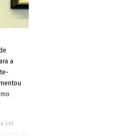
 de
ara a
te-
omentou
remo
a Lei
autores de