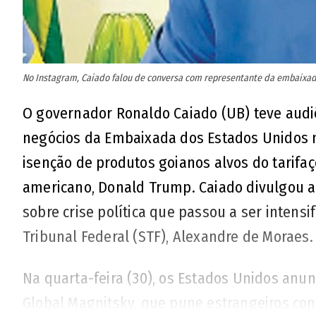
No Instagram, Caiado falou de conversa com representante da embaixad
O governador Ronaldo Caiado (UB) teve audiê
negócios da Embaixada dos Estados Unidos no
isenção de produtos goianos alvos do tarifa
americano, Donald Trump. Caiado divulgou 
sobre crise política que passou a ser intens
Tribunal Federal (STF), Alexandre de Moraes.
Na quarta-feira (30), os Estados Unidos anu
Global Magnitsky, que pune estrangeiros co