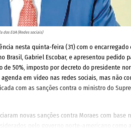
a dos EUA (Redes sociais)
ncia nesta quinta-feira (31) com o encarregado
 Brasil, Gabriel Escobar, e apresentou pedido p
ço de 50%, imposto por decreto do presidente nor
a agenda em vídeo nas redes sociais, mas não c
ificada com as sanções contra o ministro do Sup
nciaram novas sanções contra Moraes com base n
nsiderados pelo governo norte-americano como 