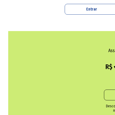
favor da MP dos ministérios
Entrar
- Empresa de filho de Gayer fica no mesmo
- Deputados protocolam denúncias contra G
O contrato com a empresa foi feito em març
Ass
Barbosa Parisi, responsável pela Equilíbrio 
mensais para que fosse desenvolvido o site c
R$
escolas, home (página inicial), cadastro de 
Desco
n