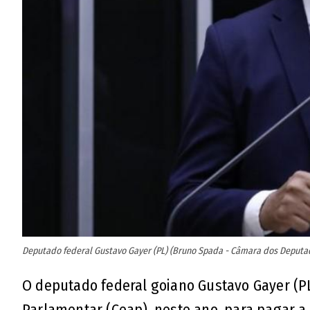
Deputado federal Gustavo Gayer (PL) (Bruno Spada - Câmara dos Deputa
O deputado federal goiano Gustavo Gayer (PL)
Parlamentar (Ceap), neste ano, para pagar 