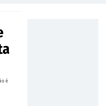
e
ta
ão é