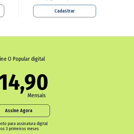
Cadastrar
 local de agência contratada pelo gabinete do
ustavo Gayer (PL) por ataques à professora
o, em documento assinado por Gayer e Henrique
ine O Popular digital
Brasil. Ficou acordado que o deputado pagaria R$ 
14,90
om tela de login, cadastro de usuário, cadastro 
denúncias, além do design da página.
Mensais
Assine Agora
nto para assinatura digital
os 3 primeiros meses