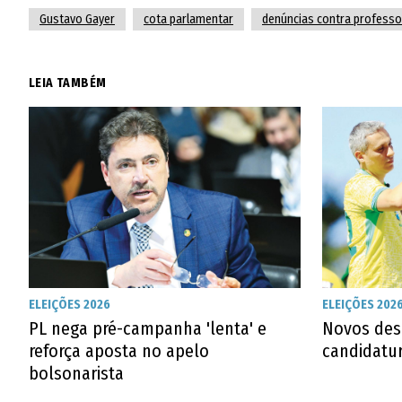
Gustavo Gayer
cota parlamentar
denúncias contra profess
LEIA TAMBÉM
ELEIÇÕES 2026
ELEIÇÕES 202
PL nega pré-campanha 'lenta' e
Novos des
reforça aposta no apelo
candidatu
bolsonarista