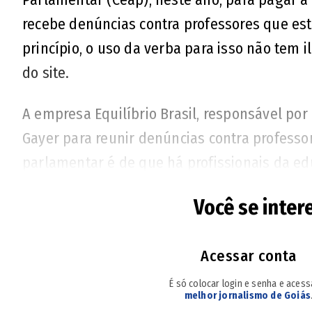
recebe denúncias contra professores que est
princípio, o uso da verba para isso não tem i
do site.
A empresa Equilíbrio Brasil, responsável por 
Gayer para reunir denúncias contra professo
parlamentar é de que há profissionais da e
em sala de aula. O portal é repleto de histó
Você se inter
que os filhos estejam sendo expostos a "milit
Leia também:
Acessar conta
É só colocar login e senha e aces
- Bancada goiana se volta contra Gayer 
melhor jornalismo de Goiás