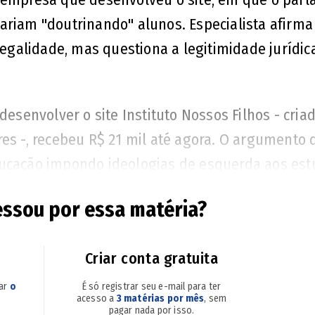
ariam "doutrinando" alunos. Especialista afirma
legalidade, mas questiona a legitimidade jurídic
desenvolver o site Instituto Nossos Filhos - cria
res -, recebeu R$ 21 mil até agora. O argumento 
ducação impondo ideologias de esquerda aos es
rias enviadas por pessoas de todo o País, que ac
essou por essa matéria?
ância política".
Criar conta gratuita
sar
o
É só registrar seu e-mail para ter
após postagem com nomes dos deputados que v
.
acesso a
3 matérias por mês
, sem
pagar nada por isso.