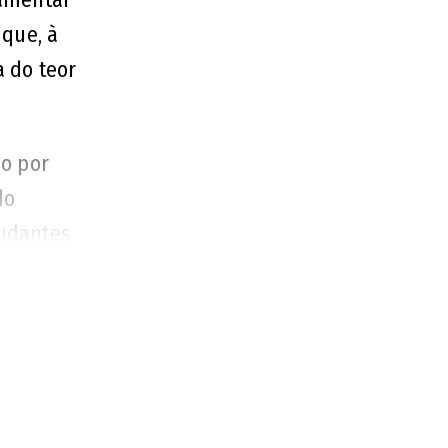
 que, à
a do teor
do por
do
tudantes
reditam
otaram a