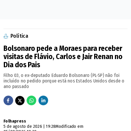
no longo prazo, e sem dúvida, não queremos que
isso se transforme em uma guerra comercial cada
vez mais acirrada", afirmou a ministra.
Política
Bolsonaro pede a Moraes para receber
visitas de Flávio, Carlos e Jair Renan no
Dia dos Pais
Filho 03, o ex-deputado Eduardo Bolsonaro (PL-SP) não foi
incluído no pedido porque está nos Estados Unidos desde o
ano passado
Folhapress
5 de agosto de 2026 | 19:28
Modificado em