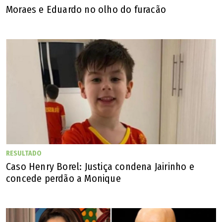
Moraes e Eduardo no olho do furacão
políticos e restringe a liberdade de pensamento do ex-
presidente.
RESULTADO
Caso Henry Borel: Justiça condena Jairinho e
concede perdão a Monique