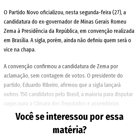
O Partido Novo oficializou, nesta segunda-feira (27), a
candidatura do ex-governador de Minas Gerais Romeu
Zema à Presidência da República, em convenção realizada
em Brasília. A sigla, porém, ainda não definiu quem será o
vice na chapa.
A convenção confirmou a candidatura de Zema por
aclamação, sem contagem de votos. O presidente do
partido, Eduardo Ribeiro, afirmou que a sigla lançará
outros 150 candidatos pelo Brasil, a maioria para disputar
vagas para a Câmara dos Deputados e assembleias
legislativas.
Você se interessou por essa
matéria?
O Novo enfrenta obstáculos para achar um nome para
compor chapa, diante da dificuldade de Zema em crescer