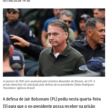
05/08/2026 19:30
O parecer da PGR será analisado pelo ministro Alexandre de Moraes, do STF. A
prisão domiciliar foi solicitada pela defesa do ex-presidente (Fabio Rodrigues-
Pozzebom/ Agência Brasil)
A defesa de Jair Bolsonaro (PL) pediu nesta quarta-feira
(5) para que o ex-presidente possa receber na prisão