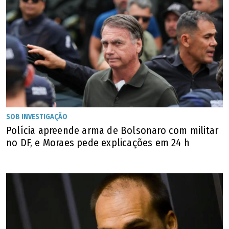
Stenergard também visita a Colômbia nesta sexta-feira
(7), para a posse do ultradireitista Abelardo de la Espriella.
O novo presidente colombiano, quando ainda era
candidato, afirmou que iria revisar o contrato, assinado
durante o governo do esquerdista Gustavo Petro.
Temos um acordo e uma relação de longa data,
SOB INVESTIGAÇÃO
muito boa, com a Colômbia. Independentemente
Polícia apreende arma de Bolsonaro com militar
de qual governo esteja no poder, espero que
no DF, e Moraes pede explicações em 24 h
possamos continuar desenvolvendo essas
excelentes relações. Naturalmente, espero que
cumpram o que foi acordado", afirmou a ministra.
Outro pacto importante na relação entre Europa e
América Latina que tem vivido dias tensos é o recém
aprovado acordo de livre comércio entre União Europeia e