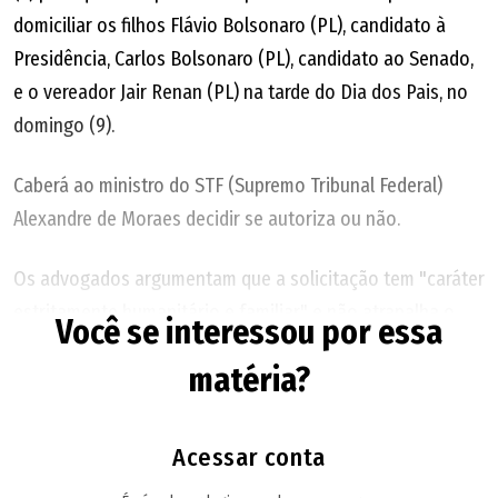
domiciliar os filhos Flávio Bolsonaro (PL), candidato à
Presidência, Carlos Bolsonaro (PL), candidato ao Senado,
e o vereador Jair Renan (PL) na tarde do Dia dos Pais, no
domingo (9).
Caberá ao ministro do STF (Supremo Tribunal Federal)
Alexandre de Moraes decidir se autoriza ou não.
Os advogados argumentam que a solicitação tem "caráter
estritamente humanitário e familiar" e não atrapalha o
Você se interessou por essa
cumprimento da pena de Bolsonaro ou as medidas
matéria?
cautelares impostas pelo magistrado.
"Trata-se de data singular do calendário brasileiro, cuja
Acessar conta
celebração, ainda que por breve período e nas condições