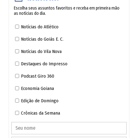
Escolha seus assuntos favoritos e receba em primeira mão
as notícias do dia.
Notícias do Atlético
Prefeitura vê reequilíbrio de contratos; estado
aguarda regra
Notícias do Goiás E. C.
Notícias do Vila Nova
Os impactos do fim da escala 6x1 ainda são vistos com
cautela por entes públicos, devido à possibilidade de
Destaques do Impresso
mudanças. A Proposta de Emenda à Constituição (PEC)
Podcast Giro 360
que muda a jornada de trabalho no Brasil foi aprovada na
Economia Goiana
Câmara dos Deputados, mas ainda será analisada pelo
Senado.
Edição de Domingo
<br />
Crônicas da Semana
Na Prefeitura de Goiânia, não há expectativa de alteração
na jornada de trabalho, pois a carga horária já está dentro