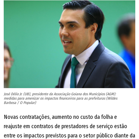
meu bolso ou em contas minhas", afirmou.
O tucano encerrou o evento negando que esteja
ultrapassado, passados oito anos desde que deixou o
governo, em abril de 2018. "O meu tempo é hoje, não foi
ontem. O meu tempo é hoje e, sobretudo, a partir de
agora. Transformamos Goiás uma vez. Vamos acelerar
essa transformação de novo, juntos", finalizou.
José Délio Jr. (UB), presidente da Associação Goiana dos Municípios (AGM):
medidas para amenizar os impactos financeiros para as prefeituras (Wildes
Barbosa / O Popular)
Novas contratações, aumento no custo da folha e
reajuste em contratos de prestadores de serviço estão
entre os impactos previstos para o setor público diante da