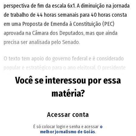
perspectiva de fim da escala 6x1. A diminuição na jornada
de trabalho de 44 horas semanais para 40 horas consta
em uma Proposta de Emenda à Constituição (PEC)
aprovada na Câmara dos Deputados, mas que ainda
precisa ser analisada pelo Senado.
O texto tem apoio do governo federal e é considerado
popular e estratégico para o ano eleitoral. O presidente
Luiz Inácio Lula da Silva (PT) é pré-candidato à reeleição.
Você se interessou por essa
Entidades que representam prefeitos são favoráveis ao
matéria?
tema pela relação com a qualidade de vida dos
trabalhadores, mas demandam compensação financeira
diante da expectativa de aumento de gastos. Além disso,
Acessar conta
há críticas sobre a análise da proposta em ano eleitoral.
É só colocar login e senha e acessar
o
melhor jornalismo de Goiás
.