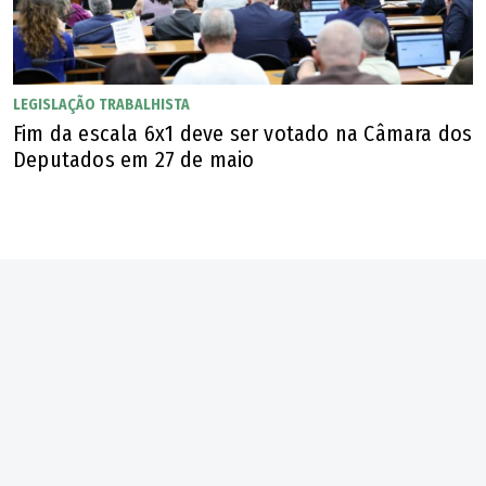
apoiadas pelo presidente Luiz Inácio Lula da Silva (PT), do
ex-deputado estadual Luis Cesar Bueno (PT), e por Flávio
Bolsonaro (PL), do senador Wilder Morais (PL), além da
LEGISLAÇÃO TRABALHISTA
influência da candidatura presidencial de Ronaldo Caiado.
Fim da escala 6x1 deve ser votado na Câmara dos
Deputados em 27 de maio
"Goiás está e deve ficar acima da polarização. Minha
ideologia é o povo de Goiás. Enquanto Brasília briga,
Goiás precisa lutar para que seu povo tenha dignidade e
reduza as desigualdades sociais. Eu não governo para
padrinhos políticos", defendeu.
Além dos ataques a Daniel Vilela, Perillo também fez
crítica indireta a Wilder, em referência ao discurso do
senador durante a convenção do PL. O bolsonarista
apontou que vai defender Flávio Bolsonaro "em primeiro