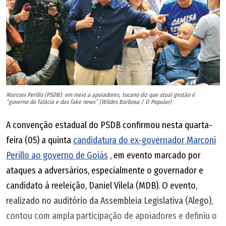
Marconi Perillo (PSDB): em meio a apoiadores, tucano diz que atual gestão é
“governo da falácia e das fake news” (Wildes Barbosa / O Popular)
A convenção estadual do PSDB confirmou nesta quarta-
feira (05) a quinta
candidatura do ex-governador Marconi
Perillo ao governo de Goiás
, em evento marcado por
ataques a adversários, especialmente o governador e
candidato à reeleição, Daniel Vilela (MDB). O evento,
realizado no auditório da Assembleia Legislativa (Alego),
contou com ampla participação de apoiadores e definiu o