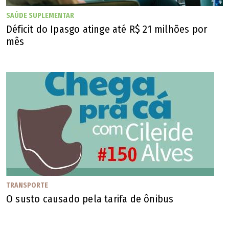
A resolução também trata dos deveres dos gestores, de
SAÚDE SUPLEMENTAR
regras de governança para movimentação funcional de
Déficit do Ipasgo atinge até R$ 21 milhões por
mês
servidor durante o período eleitoral; regras de apurações
e sanções, e canais de denúncia de pressão e assédio
eleitoral.
TRANSPORTE
O susto causado pela tarifa de ônibus