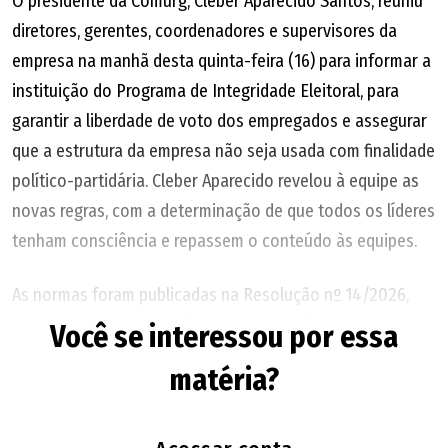
O presidente da Comurg, Cleber Aparecido Santos, reuniu
diretores, gerentes, coordenadores e supervisores da
empresa na manhã desta quinta-feira (16) para informar a
instituição do Programa de Integridade Eleitoral, para
garantir a liberdade de voto dos empregados e assegurar
que a estrutura da empresa não seja usada com finalidade
político-partidária. Cleber Aparecido revelou à equipe as
novas regras, com a determinação de que todos os líderes
tenham consciência e repassem o conteúdo às equipes.
As normas foram publicadas na Resolução nº 14/2026,
assinada pela Diretoria Executiva, com ciência do
Você se interessou por essa
Conselho de Administração, e valem para todas as
matéria?
eleições, com possibilidade de reedição a cada mudança
de legislação. De acordo com o texto, a finalidade é
"preservar a neutralidade institucional" da Comurg,