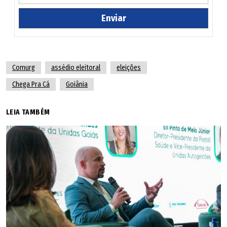
lotação ou avaliação de servidor pode ser condicionada a
apoio político. A coação de colegas ou subordinados
Enviar
quanto ao voto passa a ser tratada como falta grave,
passível de punições que podem até resultar em perda de
função.
Comurg
assédio eleitoral
eleições
Chega Pra Cá
Goiânia
Um capítulo da resolução traz um "rol" de "promessas
historicamente utilizadas por candidatos e cabos
LEIA TAMBÉM
eleitorais que não podem ser cumpridas", a título de
orientação. Estão na lista promessas como oferta de
cargo de chefia ou cargo comissionado, de gratificação,
de transferência da rua para serviços administrativos, de
dar emprego a parentes do eleitor na empresa, de que o
funcionário não será demitido e aumento de salário em
troca de votos.