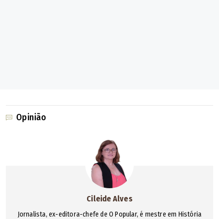
aporte que necessita ser feito no instituto, não há o que
se discutir.
O Tribunal de Contas obviamente vai notificar a prefeitura
não só disso como notifica de várias outras coisas. Agora
a prefeitura não pode ter seletividade nas notificações do
tribunal. O tribunal recentemente, por exemplo, notificou a
prefeitura para a convocação dos concursados da
Opinião
educação. A prefeitura atendeu? Óbvio que não. Ela
escolhe uma seletividade na hora que é notificada para
aquilo que é desejo dela.
O senhor já chegou a conversar com o prefeito sobre
o não pagamento dessa dívida para o GoianiaPrev?
Cileide Alves
Jornalista, ex-editora-chefe de O Popular, é mestre em História
Conversei, ele está ciente disso. E até porque eu disse a