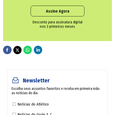
que se punir o servidor pela omissão da prefeitura."
O
prefeito Sandro Mabel alega que foi notificado duas vezes
Assine Agora
pelo Tribunal de Contas dos Municípios (TCM) para
Desconto para assinatura digital
adequar a reforma de 2018 à reforma previdência
nos 3 primeiros meses
aprovada pelo Congresso Nacional em 2019, e que
pretende encaminhar um projeto à Câmara neste segundo
semestre.
Nesta quarta-feira, às 9 horas, em audiência pública na
Câmara, a Fundação Aroeira, contratada pela prefeitura, vai
apresentar o cálculo atuarial (cálculo do valor que deve
Newsletter
ser poupado ou contribuído hoje para garantir a
Escolha seus assuntos favoritos e receba em primeira mão
aposentadoria ou pensão no futuro) que servirá de base
as notícias do dia.
para elaboração do plano de custeio do GoianiaPrev.
Notícias do Atlético
Notícias do Goiás E. C.