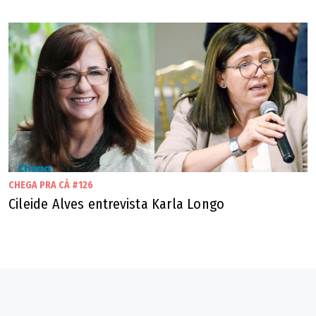
paga hoje ao instituto são os precatórios. Para quem não
sabe o que são os precatórios, são dívidas existentes
com a prefeitura de Goiânia que são pagas no decorrer
dos anos, e esses valores arrecadados estão indo para o
GoiâniaPrev para que se pague a dívida que a prefeitura
tem.
Não é que somos contrários a reformas. Muito pelo
contrário, em 2018 eu mesmo fui favorável. Agora não há
CHEGA PRA CÁ #126
o que se punir o servidor pela omissão da prefeitura. O
Cileide Alves entrevista Karla Longo
servidor está pagando a sua parte da fatura e a prefeitura
que não pagou a sua parte agora deseja cobrar do
servidor novamente. Então, enquanto a prefeitura não
pagar aquilo que ela deve, para que seja feito o novo
cálculo atuarial para saber de fato qual é o tamanho do