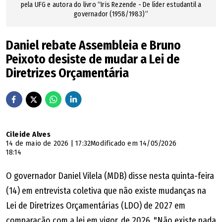
pela UFG e autora do livro “Iris Rezende - De líder estudantil a
ele que a discussão sobre reforma ou não da previdência,
governador (1958/1983)”
que eu acho que ela tem que ser debatida mesmo, só
deve acontecer após o pagamento e a quitação da dívida.
Daniel rebate Assembleia e Bruno
Então, ele está ciente disso, como o instituto também. A
Peixoto desiste de mudar a Lei de
presidente do instituto, a Carolina (Pereira), também está
Diretrizes Orçamentária
ciente disso.
E qual que é a posição do prefeito quando
questionado sobre essa dívida?
Cileide Alves
14 de maio de 2026 | 17:32
Modificado em 14/05/2026
18:14
Olha, o prefeito entende, óbvio, que existe essa dívida. Ele
acha que esse projeto também pode ser uma solução
O governador Daniel Vilela (MDB) disse nesta quinta-feira
para o pagamento dessa dívida. Agora, o texto que será
(14) em entrevista coletiva que não existe mudanças na
enviado à Câmara Municipal a gente desconhece, até
Lei de Diretrizes Orçamentárias (LDO) de 2027 em
porque a própria presidente do instituto disse em
comparação com a lei em vigor, de 2026. "Não existe nada