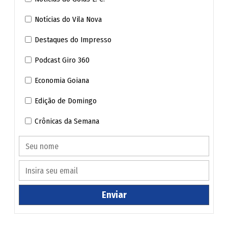
Mendanha defende Luiz do Carmo para vice de Daniel
Notícias do Vila Nova
Paço enviará reforma do GoiâniaPrev à Câmara no 2º
Destaques do Impresso
semestre
Podcast Giro 360
Lula visita Goiás com PT local ainda indefinido sobre
Economia Goiana
candidatura
Edição de Domingo
Crônicas da Semana
Confira abaixo a entrevista de Romário Policarpo.
Vereador, o sr. não vai colocar o projeto de reforma
em tramitação? Essa é a sua intenção? E por quê?
Enviar
Na verdade, é que não há necessidade de se discutir
reforma da previdência enquanto a prefeitura não fizer o
pagamento que ela tem com o instituto (GoianiaPrev) de